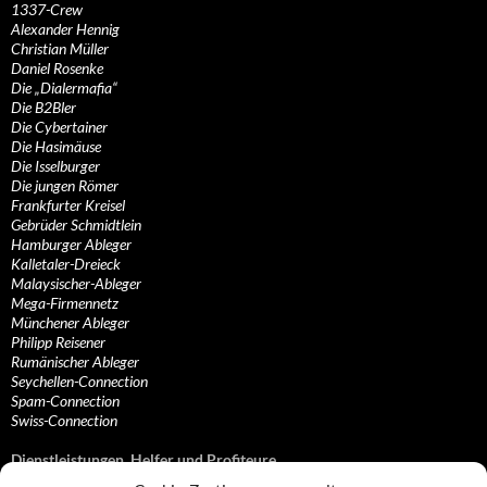
1337-Crew
Alexander Hennig
Christian Müller
Daniel Rosenke
Die „Dialermafia“
Die B2Bler
Die Cybertainer
Die Hasimäuse
Die Isselburger
Die jungen Römer
Frankfurter Kreisel
Gebrüder Schmidtlein
Hamburger Ableger
Kalletaler-Dreieck
Malaysischer-Ableger
Mega-Firmennetz
Münchener Ableger
Philipp Reisener
Rumänischer Ableger
Seychellen-Connection
Spam-Connection
Swiss-Connection
Dienstleistungen, Helfer und Profiteure