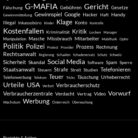
G-MAFIA
Gericht
Gebühren
Gesetze
Fälschung
Gewinnspiel
Google
Handy
Hacker
Haft
Gewinnmitteilung
Klage
Konto
Illegal
Inkassobüro
Kinder
Kontrolle
Kostenfallen
Kritik
Kriminalität
Locken
Manager
Missbrauch
Mitarbeiter
Masche
Manipulation
Mobilfunk
Opfer
Politik
Polizei
Prozess
Rechnung
Protest
Provider
Rechtsanwalt
Schaden
Regierung
Schadenersatz
Schutz
Schweiz
Social Media
Sicherheit
Skandal
Spam
Software
Sperre
Staatsanwalt
Telefonieren
Strafe
Studien
Steuern
Streit
Teuer
Urheberrecht
Täuschung
Telefonwerbung
Telekom
Tricks
Urteile
USA
Verbraucherschutz
Verbot
Vorwurf
Verbraucherzentrale
Verdacht
Video
Vertrag
Werbung
Wachstum
Österreich
Überwachung
Projekte & Seiten