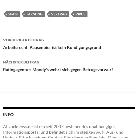
SPAM
TARNUNG
VERTRAG
VIRUS
Beitragsnavigation
VORHERIGER BEITRAG
Arbeitsrecht: Pausenbier ist kein Kündigungsgrund
NÄCHSTER BEITRAG
Ratingagentur: Moody’s wehrt sich gegen Betrugsvorwurf
INFO
Abzocknews.de ist ein seit 2007 bestehendes unabhängiges
Informationsportal und befindet sich im stetigen Auf-, Aus- und
Umbau. Bitte beachten Sie, dass Einträge den Stand der Dinge zum