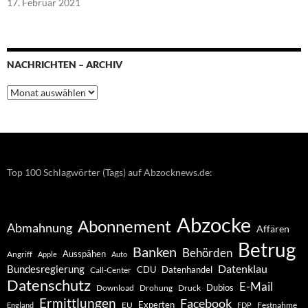
17. Februar 2021
NACHRICHTEN – ARCHIV
Nachrichten
–
Archiv
Top 100 Schlagwörter (Tags) auf Abzocknews.de:
Abzocke
Abonnement
Abmahnung
Affären
Betrug
Banken
Behörden
Ausspähen
Angriff
Apple
Auto
Datenklau
Bundesregierung
CDU
Datenhandel
Call-Center
Datenschutz
E-Mail
Dubios
Drohung
Download
Druck
Ermittlungen
Facebook
Experten
EU
Festnahme
England
FDP