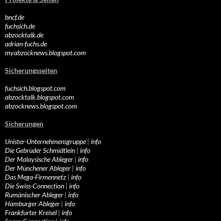
bncf.de
fuchsich.de
abzocktalk.de
adrian-fuchs.de
myabzocknews.blogspot.com
Sicherungsseiten
fuchsich.blogspot.com
abzocktalk.blogspot.com
abzocknews.blogspot.com
Sicherungen
Unister-Unternehmensgruppe
|
info
Die Gebrüder Schmidtlein
|
info
Der Malaysische Ableger
|
info
Der Münchener Ableger
|
info
Das Mega-Firmennetz
|
info
Die Swiss-Connection
|
info
Rumänischer Ableger
|
info
Hamburger Ableger
|
info
Frankfurter Kreisel
|
info