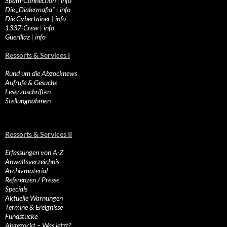
Spam-Connection
|
info
Die „Dialermafia“
|
info
Die Cybertainer
|
info
1337-Crew
|
info
Guerillaz
|
info
Ressorts & Services I
Rund um die Abzocknews
Aufrufe & Gesuche
Leserzuschriften
Stellungnahmen
Ressorts & Services II
Erfassungen von A-Z
Anwaltsverzeichnis
Archivmaterial
Referenzen / Presse
Specials
Aktuelle Warnungen
Termine & Ereignisse
Fundstücke
Abgezockt – Was jetzt?