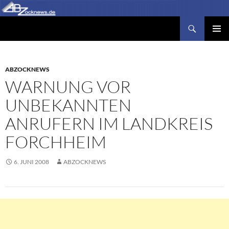
Zum
Inhalt
Suchen
Abzocknews.de
springen
PRIMÄR
MENÜ
ABZOCKNEWS
WARNUNG VOR
UNBEKANNTEN
ANRUFERN IM LANDKREIS
FORCHHEIM
6. JUNI 2008
ABZOCKNEWS