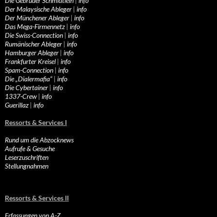
Die Gebrüder Schmidtlein
|
info
Der Malaysische Ableger
|
info
Der Münchener Ableger
|
info
Das Mega-Firmennetz
|
info
Die Swiss-Connection
|
info
Rumänischer Ableger
|
info
Hamburger Ableger
|
info
Frankfurter Kreisel
|
info
Spam-Connection
|
info
Die „Dialermafia“
|
info
Die Cybertainer
|
info
1337-Crew
|
info
Guerillaz
|
info
Ressorts & Services I
Rund um die Abzocknews
Aufrufe & Gesuche
Leserzuschriften
Stellungnahmen
Ressorts & Services II
Erfassungen von A-Z