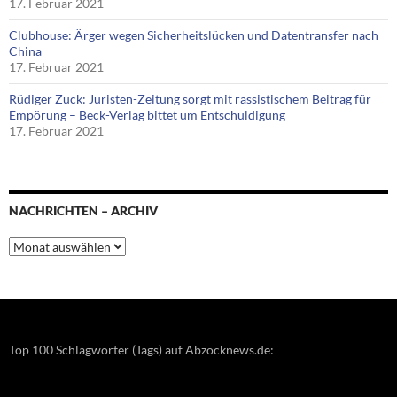
17. Februar 2021
Clubhouse: Ärger wegen Sicherheitslücken und Datentransfer nach
China
17. Februar 2021
Rüdiger Zuck: Juristen-Zeitung sorgt mit rassistischem Beitrag für
Empörung – Beck-Verlag bittet um Entschuldigung
17. Februar 2021
NACHRICHTEN – ARCHIV
Nachrichten
–
Archiv
Top 100 Schlagwörter (Tags) auf Abzocknews.de: