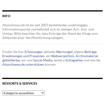
INFO
Abzocknews.de ist ein seit 2007 bestehendes unabhängiges
Informationsportal und befindet sich im stetigen Auf-, Aus- und
Umbau. Bitte beachten Sie, dass Einträge den Stand der Dinge zum
Zeitpunkt einer Veröffentlichung spiegeln.
Finden Sie hier
Erfassungen
, aktuelle
Warnungen
, eigene
Beiträge
,
Erwähnungen und Präsenzen
, ein
Webverzeichnis
,
Archivmaterial
,
getwittertes
, wir und
Social-Media
, weitere
Schlagzeilen
und wie Sie
Abzocknews.de unterstützen
können.
RESSORTS & SERVICES
Ressorts
&
Services