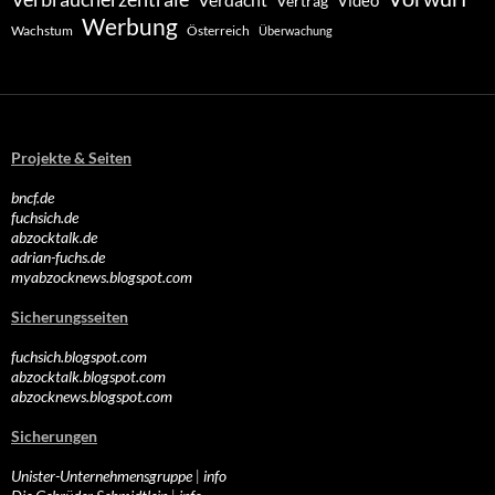
Video
Vertrag
Werbung
Wachstum
Österreich
Überwachung
Projekte & Seiten
bncf.de
fuchsich.de
abzocktalk.de
adrian-fuchs.de
myabzocknews.blogspot.com
Sicherungsseiten
fuchsich.blogspot.com
abzocktalk.blogspot.com
abzocknews.blogspot.com
Sicherungen
Unister-Unternehmensgruppe
|
info