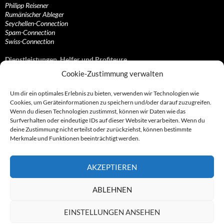
Philipp Reisener
Rumänischer Ableger
Seychellen-Connection
Spam-Connection
Swiss-Connection
Dienstleistungen, Helfer und Profiteure
Cookie-Zustimmung verwalten
Anonymisierungsdienste, VPN- und Web-Proxy…
Anwaltliche Vertretungen, Kanzleien und Juristen
Um dir ein optimales Erlebnis zu bieten, verwenden wir Technologien wie
Bezahlsysteme, Finanzdienstleister und…
Cookies, um Geräteinformationen zu speichern und/oder darauf zuzugreifen.
Bürodienstleister, Firmengründer- und/oder…
Wenn du diesen Technologien zustimmst, können wir Daten wie das
Datenhändler, Adressbroker und zielgerichtetes…
Surfverhalten oder eindeutige IDs auf dieser Website verarbeiten. Wenn du
Hosting, Routing, Provider, Domain-, Web- und…
deine Zustimmung nicht erteilst oder zurückziehst, können bestimmte
Inkasso, Forderungsmanagement und eintreibende…
Merkmale und Funktionen beeinträchtigt werden.
Spieleanbieter, Online- und Browsergames
Onlinecasinos, Glücksspiele, Poker, Roulette & Co.
Partnerprogramme, Vertriebskanäle- und…
AKZEPTIEREN
Telekommunikationsdienstleister, Internet…
Vereine, Verbände, Vereinigungen und Lobbyisten
Web-Rotlichtbezirk, Erotik- und XXX-Anbieter
ABLEHNEN
Sonstige Dienstleister, Profiteure und Kooperationen
EINSTELLUNGEN ANSEHEN