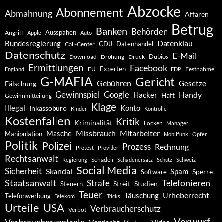
Abzocke
Abonnement
Abmahnung
Affären
Betrug
Banken
Behörden
Ausspähen
Angriff
Apple
Auto
Datenklau
Bundesregierung
CDU
Datenhandel
Call-Center
Datenschutz
E-Mail
Dubios
Drohung
Download
Druck
Ermittlungen
Facebook
Experten
EU
Festnahme
England
FDP
G-MAFIA
Gericht
Gebühren
Gesetze
Fälschung
Gewinnspiel
Google
Handy
Hacker
Haft
Gewinnmitteilung
Klage
Konto
Illegal
Inkassobüro
Kinder
Kontrolle
Kostenfallen
Kritik
Kriminalität
Locken
Manager
Missbrauch
Mitarbeiter
Masche
Manipulation
Mobilfunk
Opfer
Politik
Polizei
Prozess
Rechnung
Protest
Provider
Rechtsanwalt
Schaden
Regierung
Schadenersatz
Schutz
Schweiz
Social Media
Sicherheit
Skandal
Spam
Software
Sperre
Staatsanwalt
Telefonieren
Strafe
Studien
Steuern
Streit
Teuer
Urheberrecht
Täuschung
Telefonwerbung
Telekom
Tricks
Urteile
USA
Verbraucherschutz
Verbot
Vorwurf
Verbraucherzentrale
Verdacht