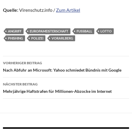
Quelle:
Virenschutz.info /
Zum Artikel
ANGRIFF
EUROPAMEISTERSCHAFT
FUSSBALL
LOTTO
PHISHING
POLIZEI
VORARLBERG
Beitragsnavigation
VORHERIGER BEITRAG
Nach Abfuhr an Microsoft: Yahoo schmiedet Bündnis mit Google
NÄCHSTER BEITRAG
Mehrjährige Haftstrafen für Millionen-Abzocke im Internet