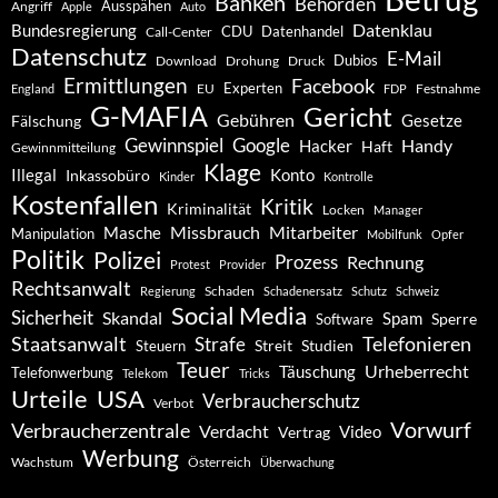
Banken
Behörden
Ausspähen
Angriff
Apple
Auto
Datenklau
Bundesregierung
CDU
Datenhandel
Call-Center
Datenschutz
E-Mail
Dubios
Drohung
Download
Druck
Ermittlungen
Facebook
Experten
EU
Festnahme
England
FDP
G-MAFIA
Gericht
Gebühren
Gesetze
Fälschung
Gewinnspiel
Google
Handy
Hacker
Haft
Gewinnmitteilung
Klage
Konto
Illegal
Inkassobüro
Kinder
Kontrolle
Kostenfallen
Kritik
Kriminalität
Locken
Manager
Missbrauch
Mitarbeiter
Masche
Manipulation
Mobilfunk
Opfer
Politik
Polizei
Prozess
Rechnung
Protest
Provider
Rechtsanwalt
Schaden
Regierung
Schadenersatz
Schutz
Schweiz
Social Media
Sicherheit
Skandal
Spam
Software
Sperre
Staatsanwalt
Telefonieren
Strafe
Studien
Steuern
Streit
Teuer
Urheberrecht
Täuschung
Telefonwerbung
Telekom
Tricks
Urteile
USA
Verbraucherschutz
Verbot
Vorwurf
Verbraucherzentrale
Verdacht
Video
Vertrag
Werbung
Wachstum
Österreich
Überwachung