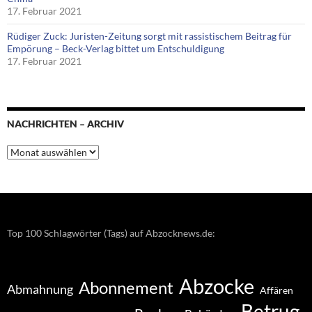
17. Februar 2021
Rüdiger Zuck: Juristen-Zeitung sorgt mit rassistischem Beitrag für
Empörung – Beck-Verlag bittet um Entschuldigung
17. Februar 2021
NACHRICHTEN – ARCHIV
Nachrichten
–
Archiv
Top 100 Schlagwörter (Tags) auf Abzocknews.de:
Abzocke
Abonnement
Abmahnung
Affären
Betrug