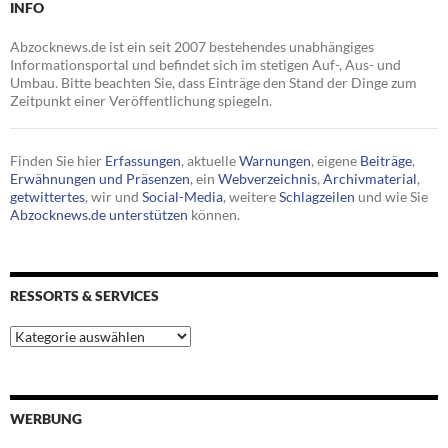
INFO
Abzocknews.de ist ein seit 2007 bestehendes unabhängiges
Informationsportal und befindet sich im stetigen Auf-, Aus- und
Umbau. Bitte beachten Sie, dass Einträge den Stand der Dinge zum
Zeitpunkt einer Veröffentlichung spiegeln.
Finden Sie hier
Erfassungen
, aktuelle
Warnungen
, eigene
Beiträge
,
Erwähnungen und Präsenzen
, ein
Webverzeichnis
,
Archivmaterial
,
getwittertes
, wir und
Social-Media
, weitere
Schlagzeilen
und wie Sie
Abzocknews.de unterstützen
können.
RESSORTS & SERVICES
Ressorts
&
Services
WERBUNG