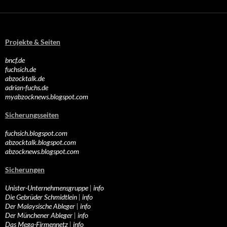
Projekte & Seiten
bncf.de
fuchsich.de
abzocktalk.de
adrian-fuchs.de
myabzocknews.blogspot.com
Sicherungsseiten
fuchsich.blogspot.com
abzocktalk.blogspot.com
abzocknews.blogspot.com
Sicherungen
Unister-Unternehmensgruppe
|
info
Die Gebrüder Schmidtlein
|
info
Der Malaysische Ableger
|
info
Der Münchener Ableger
|
info
Das Mega-Firmennetz
|
info