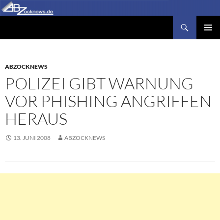
Zum
Inhalt
Suchen
Abzocknews.de
springen
PRIMÄR
MENÜ
ABZOCKNEWS
POLIZEI GIBT WARNUNG
VOR PHISHING ANGRIFFEN
HERAUS
13. JUNI 2008
ABZOCKNEWS