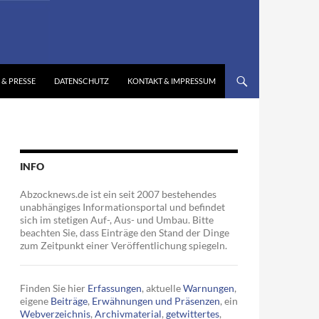
 & PRESSE
DATENSCHUTZ
KONTAKT & IMPRESSUM
INFO
Abzocknews.de ist ein seit 2007 bestehendes
unabhängiges Informationsportal und befindet
sich im stetigen Auf-, Aus- und Umbau. Bitte
beachten Sie, dass Einträge den Stand der Dinge
zum Zeitpunkt einer Veröffentlichung spiegeln.
Finden Sie hier
Erfassungen
, aktuelle
Warnungen
,
eigene
Beiträge
,
Erwähnungen und Präsenzen
, ein
Webverzeichnis
,
Archivmaterial
,
getwittertes
,