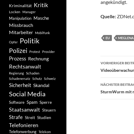
angekündigt.
Kritik
Kriminalität
Locken
Manager
Quelle:
ZDNet.d
Masche
Manipulation
Missbrauch
Mitarbeiter
Mobilfunk
EU
MEGLENA
Politik
Opfer
Polizei
Protest
Provider
Prozess
Rechnung
Beitragsn
VORHERIGER BEIT
Rechtsanwalt
Videoüberwachun
Schaden
Regierung
Schadenersatz
Schutz
Schweiz
Sicherheit
Skandal
NÄCHSTER BEITRA
SturmWurm mit ne
Social Media
Spam
Software
Sperre
Staatsanwalt
Steuern
Strafe
Studien
Streit
Telefonieren
Telefonwerbung
Telekom