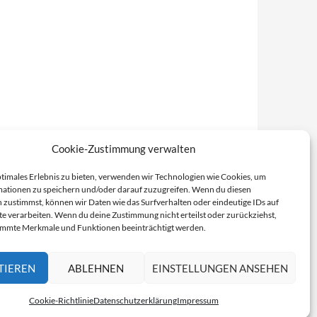
Cookie-Zustimmung verwalten
ptimales Erlebnis zu bieten, verwenden wir Technologien wie Cookies, um
ationen zu speichern und/oder darauf zuzugreifen. Wenn du diesen
 zustimmst, können wir Daten wie das Surfverhalten oder eindeutige IDs auf
te verarbeiten. Wenn du deine Zustimmung nicht erteilst oder zurückziehst,
immte Merkmale und Funktionen beeinträchtigt werden.
TIEREN
ABLEHNEN
EINSTELLUNGEN ANSEHEN
Cookie-Richtlinie
Datenschutzerklärung
Impressum