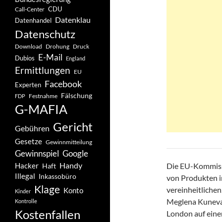
CDU
Call-Center
Datenklau
Datenhandel
Datenschutz
Drohung
Download
Druck
E-Mail
Dubios
England
Ermittlungen
EU
Facebook
Experten
Fälschung
Festnahme
FDP
G-MAFIA
Gericht
Gebühren
Gesetze
Gewinnmitteilung
Gewinnspiel
Google
Handy
Hacker
Die EU-Kommissi
Haft
Illegal
Inkassobüro
von Produkten i
Klage
vereinheitlichen
Konto
Kinder
Meglena Kuneva,
Kontrolle
Kostenfallen
London auf eine