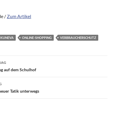
e /
Zum Artikel
 KUNEVA
ONLINE-SHOPPING
VERBRAUCHERSCHUTZ
avigation
RAG
g auf dem Schulhof
G
uer Tatik unterwegs