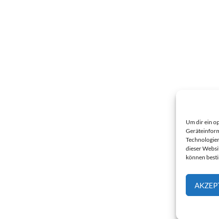
Um dir ein o
Geräteinform
Technologien
dieser Websi
können best
AKZEP