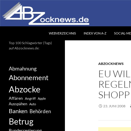
Zum
Inhalt
springen
Suchen
Abzocknews.de
WEBVERZEICHNIS
INDEX VON A-Z
SOCIAL-ME
Ihr unabhängiges
Top 100 Schlagwörter (Tags)
Informationsportal
auf Abzocknews.de:
ABZOCKNEWS
Abmahnung
EU WIL
Abonnement
REGEL
Abzocke
SHOPP
Affären
Angriff
Apple
Ausspähen
Auto
23. JUNI 2008
Banken
Behörden
Betrug
Bundesregierung