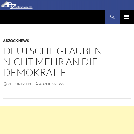
Zum
Inhalt
Suchen
Abzocknews.de
springen
PRIMÄR
MENÜ
ABZOCKNEWS
DEUTSCHE GLAUBEN
NICHT MEHR AN DIE
DEMOKRATIE
30. JUNI 2008
ABZOCKNEWS