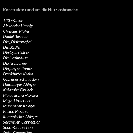
Konstrukte rund um die Nutzlosbranche
1337-Crew
Alexander Hennig
Christian Müller
Daniel Rosenke
Die „Dialermafia“
Die B2Bler
Die Cybertainer
Die Hasimäuse
Die Isselburger
Die jungen Römer
Frankfurter Kreisel
Gebrüder Schmidtlein
Hamburger Ableger
Kalletaler-Dreieck
Malaysischer-Ableger
Mega-Firmennetz
Münchener Ableger
Philipp Reisener
Rumänischer Ableger
Seychellen-Connection
Spam-Connection
Swiss-Connection