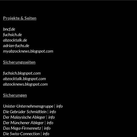
Projekte & Seiten
bncf.de
fuchsich.de
abzocktalk.de
adrian-fuchs.de
myabzocknews.blogspot.com
Sicherungsseiten
fuchsich.blogspot.com
abzocktalk.blogspot.com
abzocknews.blogspot.com
Sicherungen
Unister-Unternehmensgruppe
|
info
Die Gebrüder Schmidtlein
|
info
Der Malaysische Ableger
|
info
Der Münchener Ableger
|
info
Das Mega-Firmennetz
|
info
Die Swiss-Connection
|
info