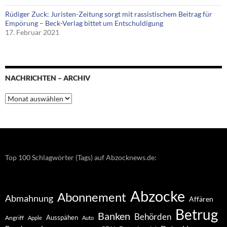
Rüdiger Zuck: Juristen-Zeitung sorgt mit rassistischem Beitrag für
Empörung – Beck-Verlag bittet um Entschuldigung
17. Februar 2021
NACHRICHTEN – ARCHIV
Nachrichten
–
Archiv
Top 100 Schlagwörter (Tags) auf Abzocknews.de:
Abzocke
Abonnement
Abmahnung
Affären
Betrug
Banken
Behörden
Ausspähen
Angriff
Apple
Auto