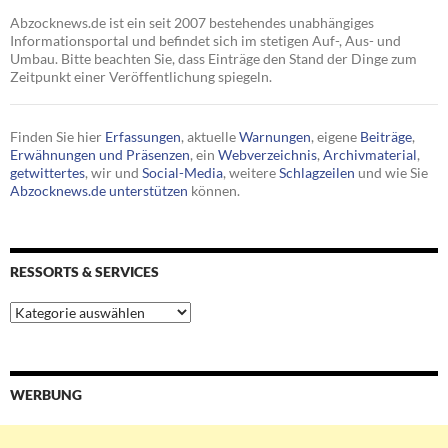
Abzocknews.de ist ein seit 2007 bestehendes unabhängiges
Informationsportal und befindet sich im stetigen Auf-, Aus- und
Umbau. Bitte beachten Sie, dass Einträge den Stand der Dinge zum
Zeitpunkt einer Veröffentlichung spiegeln.
Finden Sie hier
Erfassungen
, aktuelle
Warnungen
, eigene
Beiträge
,
Erwähnungen und Präsenzen
, ein
Webverzeichnis
,
Archivmaterial
,
getwittertes
, wir und
Social-Media
, weitere
Schlagzeilen
und wie Sie
Abzocknews.de unterstützen
können.
RESSORTS & SERVICES
Ressorts
&
Services
WERBUNG