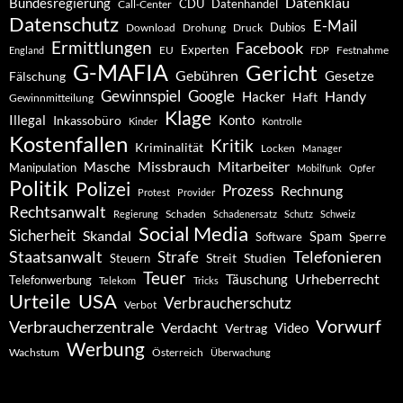
Datenklau
Bundesregierung
CDU
Datenhandel
Call-Center
Datenschutz
E-Mail
Dubios
Drohung
Download
Druck
Ermittlungen
Facebook
Experten
EU
Festnahme
England
FDP
G-MAFIA
Gericht
Gebühren
Gesetze
Fälschung
Gewinnspiel
Google
Handy
Hacker
Haft
Gewinnmitteilung
Klage
Konto
Illegal
Inkassobüro
Kinder
Kontrolle
Kostenfallen
Kritik
Kriminalität
Locken
Manager
Missbrauch
Mitarbeiter
Masche
Manipulation
Mobilfunk
Opfer
Politik
Polizei
Prozess
Rechnung
Protest
Provider
Rechtsanwalt
Schaden
Regierung
Schadenersatz
Schutz
Schweiz
Social Media
Sicherheit
Skandal
Spam
Software
Sperre
Staatsanwalt
Telefonieren
Strafe
Studien
Steuern
Streit
Teuer
Urheberrecht
Täuschung
Telefonwerbung
Telekom
Tricks
Urteile
USA
Verbraucherschutz
Verbot
Vorwurf
Verbraucherzentrale
Verdacht
Video
Vertrag
Werbung
Wachstum
Österreich
Überwachung