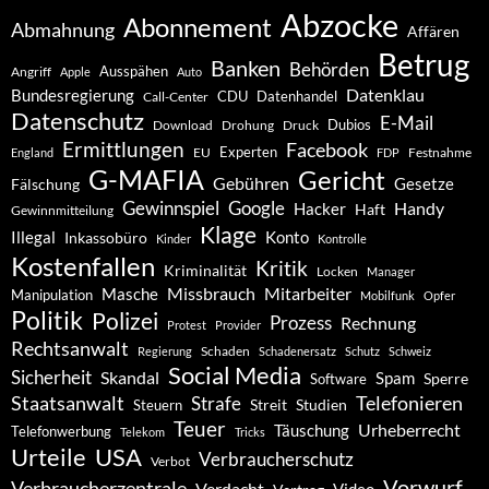
Abzocke
Abonnement
Abmahnung
Affären
Betrug
Banken
Behörden
Ausspähen
Angriff
Apple
Auto
Datenklau
Bundesregierung
CDU
Datenhandel
Call-Center
Datenschutz
E-Mail
Dubios
Drohung
Download
Druck
Ermittlungen
Facebook
Experten
EU
Festnahme
England
FDP
G-MAFIA
Gericht
Gebühren
Gesetze
Fälschung
Gewinnspiel
Google
Handy
Hacker
Haft
Gewinnmitteilung
Klage
Konto
Illegal
Inkassobüro
Kinder
Kontrolle
Kostenfallen
Kritik
Kriminalität
Locken
Manager
Missbrauch
Mitarbeiter
Masche
Manipulation
Mobilfunk
Opfer
Politik
Polizei
Prozess
Rechnung
Protest
Provider
Rechtsanwalt
Schaden
Regierung
Schadenersatz
Schutz
Schweiz
Social Media
Sicherheit
Skandal
Spam
Software
Sperre
Staatsanwalt
Telefonieren
Strafe
Studien
Steuern
Streit
Teuer
Urheberrecht
Täuschung
Telefonwerbung
Telekom
Tricks
Urteile
USA
Verbraucherschutz
Verbot
Vorwurf
Verbraucherzentrale
Verdacht