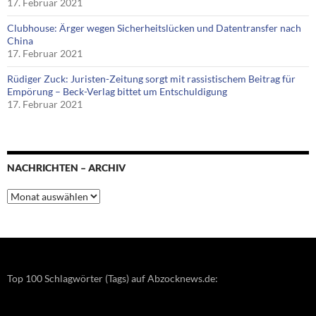
17. Februar 2021
Clubhouse: Ärger wegen Sicherheitslücken und Datentransfer nach
China
17. Februar 2021
Rüdiger Zuck: Juristen-Zeitung sorgt mit rassistischem Beitrag für
Empörung – Beck-Verlag bittet um Entschuldigung
17. Februar 2021
NACHRICHTEN – ARCHIV
Nachrichten
–
Archiv
Top 100 Schlagwörter (Tags) auf Abzocknews.de: