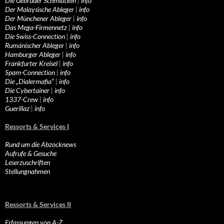
Die Gebrüder Schmidtlein
|
info
Der Malaysische Ableger
|
info
Der Münchener Ableger
|
info
Das Mega-Firmennetz
|
info
Die Swiss-Connection
|
info
Rumänischer Ableger
|
info
Hamburger Ableger
|
info
Frankfurter Kreisel
|
info
Spam-Connection
|
info
Die „Dialermafia“
|
info
Die Cybertainer
|
info
1337-Crew
|
info
Guerillaz
|
info
Ressorts & Services I
Rund um die Abzocknews
Aufrufe & Gesuche
Leserzuschriften
Stellungnahmen
Ressorts & Services II
Erfassungen von A-Z