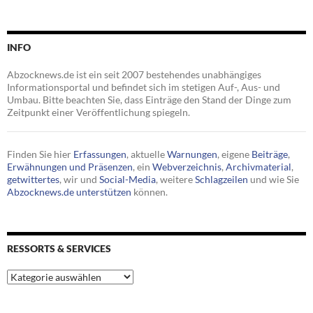
INFO
Abzocknews.de ist ein seit 2007 bestehendes unabhängiges
Informationsportal und befindet sich im stetigen Auf-, Aus- und
Umbau. Bitte beachten Sie, dass Einträge den Stand der Dinge zum
Zeitpunkt einer Veröffentlichung spiegeln.
Finden Sie hier
Erfassungen
, aktuelle
Warnungen
, eigene
Beiträge
,
Erwähnungen und Präsenzen
, ein
Webverzeichnis
,
Archivmaterial
,
getwittertes
, wir und
Social-Media
, weitere
Schlagzeilen
und wie Sie
Abzocknews.de unterstützen
können.
RESSORTS & SERVICES
Ressorts
&
Services