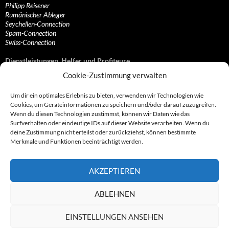
Philipp Reisener
Rumänischer Ableger
Seychellen-Connection
Spam-Connection
Swiss-Connection
Dienstleistungen, Helfer und Profiteure
Cookie-Zustimmung verwalten
Anonymisierungsdienste, VPN- und Web-Proxy…
Anwaltliche Vertretungen, Kanzleien und Juristen
Um dir ein optimales Erlebnis zu bieten, verwenden wir Technologien wie
Bezahlsysteme, Finanzdienstleister und…
Cookies, um Geräteinformationen zu speichern und/oder darauf zuzugreifen.
Bürodienstleister, Firmengründer- und/oder…
Wenn du diesen Technologien zustimmst, können wir Daten wie das
Datenhändler, Adressbroker und zielgerichtetes…
Surfverhalten oder eindeutige IDs auf dieser Website verarbeiten. Wenn du
Hosting, Routing, Provider, Domain-, Web- und…
deine Zustimmung nicht erteilst oder zurückziehst, können bestimmte
Inkasso, Forderungsmanagement und eintreibende…
Merkmale und Funktionen beeinträchtigt werden.
Spieleanbieter, Online- und Browsergames
Onlinecasinos, Glücksspiele, Poker, Roulette & Co.
Partnerprogramme, Vertriebskanäle- und…
AKZEPTIEREN
Telekommunikationsdienstleister, Internet…
Vereine, Verbände, Vereinigungen und Lobbyisten
Web-Rotlichtbezirk, Erotik- und XXX-Anbieter
ABLEHNEN
Sonstige Dienstleister, Profiteure und Kooperationen
EINSTELLUNGEN ANSEHEN