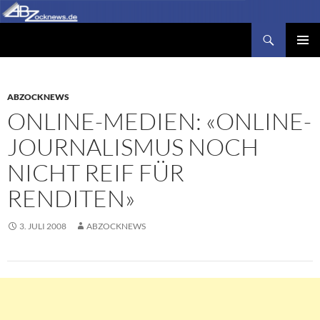
Zum
Inhalt
Suchen
Abzocknews.de
springen
PRIMÄR
MENÜ
ABZOCKNEWS
ONLINE-MEDIEN: «ONLINE-
JOURNALISMUS NOCH
NICHT REIF FÜR
RENDITEN»
3. JULI 2008
ABZOCKNEWS