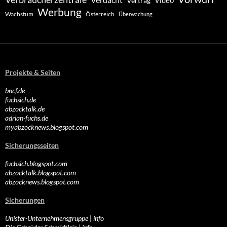
Video
Vertrag
Werbung
Wachstum
Österreich
Überwachung
Projekte & Seiten
bncf.de
fuchsich.de
abzocktalk.de
adrian-fuchs.de
myabzocknews.blogspot.com
Sicherungsseiten
fuchsich.blogspot.com
abzocktalk.blogspot.com
abzocknews.blogspot.com
Sicherungen
Unister-Unternehmensgruppe
|
info