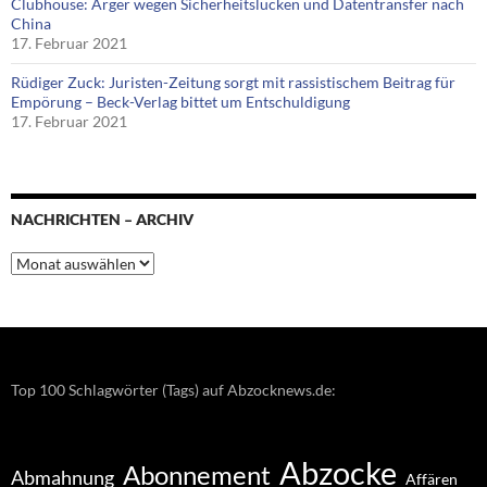
Clubhouse: Ärger wegen Sicherheitslücken und Datentransfer nach
China
17. Februar 2021
Rüdiger Zuck: Juristen-Zeitung sorgt mit rassistischem Beitrag für
Empörung – Beck-Verlag bittet um Entschuldigung
17. Februar 2021
NACHRICHTEN – ARCHIV
Nachrichten
–
Archiv
Top 100 Schlagwörter (Tags) auf Abzocknews.de:
Abzocke
Abonnement
Abmahnung
Affären