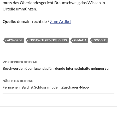
muss das Oberlandesgericht Braunschweig das Wissen in
Urteile ummünzen.
Quelle:
domain-recht.de /
Zum Artikel
ADWORDS
EINSTWEILIGE VERFÜGUNG
G-MAFIA
GOOGLE
Beitragsnavigation
VORHERIGER BEITRAG
Beschwerden über jugendgefährdende Internetinhalte nehmen zu
NÄCHSTER BEITRAG
Fernsehen: Bald ist Schluss mit dem Zuschauer-Nepp