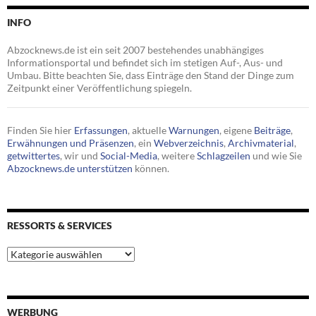
INFO
Abzocknews.de ist ein seit 2007 bestehendes unabhängiges
Informationsportal und befindet sich im stetigen Auf-, Aus- und
Umbau. Bitte beachten Sie, dass Einträge den Stand der Dinge zum
Zeitpunkt einer Veröffentlichung spiegeln.
Finden Sie hier
Erfassungen
, aktuelle
Warnungen
, eigene
Beiträge
,
Erwähnungen und Präsenzen
, ein
Webverzeichnis
,
Archivmaterial
,
getwittertes
, wir und
Social-Media
, weitere
Schlagzeilen
und wie Sie
Abzocknews.de unterstützen
können.
RESSORTS & SERVICES
Ressorts
&
Services
WERBUNG