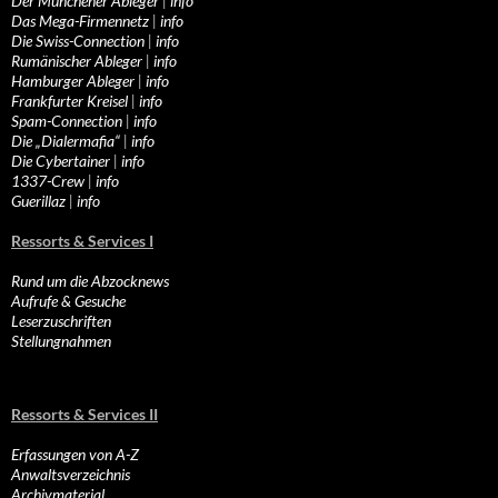
Der Münchener Ableger
|
info
Das Mega-Firmennetz
|
info
Die Swiss-Connection
|
info
Rumänischer Ableger
|
info
Hamburger Ableger
|
info
Frankfurter Kreisel
|
info
Spam-Connection
|
info
Die „Dialermafia“
|
info
Die Cybertainer
|
info
1337-Crew
|
info
Guerillaz
|
info
Ressorts & Services I
Rund um die Abzocknews
Aufrufe & Gesuche
Leserzuschriften
Stellungnahmen
Ressorts & Services II
Erfassungen von A-Z
Anwaltsverzeichnis
Archivmaterial