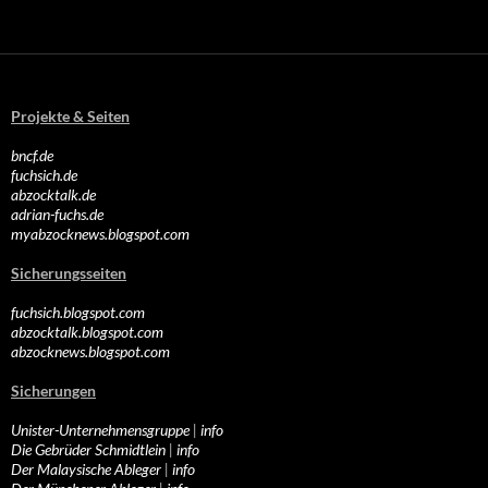
Projekte & Seiten
bncf.de
fuchsich.de
abzocktalk.de
adrian-fuchs.de
myabzocknews.blogspot.com
Sicherungsseiten
fuchsich.blogspot.com
abzocktalk.blogspot.com
abzocknews.blogspot.com
Sicherungen
Unister-Unternehmensgruppe
|
info
Die Gebrüder Schmidtlein
|
info
Der Malaysische Ableger
|
info