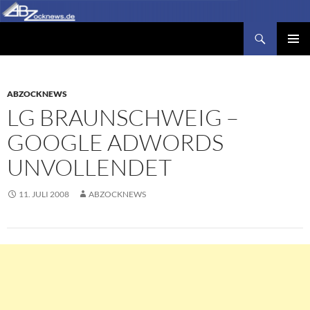
Zum
Inhalt
Suchen
Abzocknews.de
springen
PRIMÄR
MENÜ
ABZOCKNEWS
LG BRAUNSCHWEIG –
GOOGLE ADWORDS
UNVOLLENDET
11. JULI 2008
ABZOCKNEWS