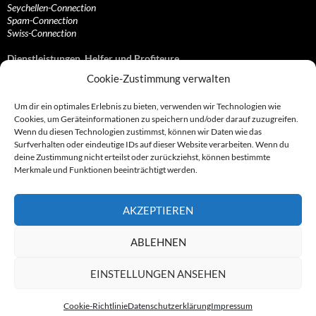
Seychellen-Connection
Spam-Connection
Swiss-Connection
Dienstleistungen, Helfer und Profiteure
Cookie-Zustimmung verwalten
Anonymisierungsdienste, VPN- und Web-Proxy…
Anwaltliche Vertretungen, Kanzleien und Juristen
Um dir ein optimales Erlebnis zu bieten, verwenden wir Technologien wie
Bezahlsysteme, Finanzdienstleister und…
Cookies, um Geräteinformationen zu speichern und/oder darauf zuzugreifen.
Bürodienstleister, Firmengründer- und/oder…
Wenn du diesen Technologien zustimmst, können wir Daten wie das
Datenhändler, Adressbroker und zielgerichtetes…
Surfverhalten oder eindeutige IDs auf dieser Website verarbeiten. Wenn du
Hosting, Routing, Provider, Domain-, Web- und…
deine Zustimmung nicht erteilst oder zurückziehst, können bestimmte
Inkasso, Forderungsmanagement und eintreibende…
Merkmale und Funktionen beeinträchtigt werden.
Spieleanbieter, Online- und Browsergames
Onlinecasinos, Glücksspiele, Poker, Roulette & Co.
Partnerprogramme, Vertriebskanäle- und…
AKZEPTIEREN
Telekommunikationsdienstleister, Internet…
Vereine, Verbände, Vereinigungen und Lobbyisten
Web-Rotlichtbezirk, Erotik- und XXX-Anbieter
ABLEHNEN
Sonstige Dienstleister, Profiteure und Kooperationen
EINSTELLUNGEN ANSEHEN
Cookie-Richtlinie
Datenschutzerklärung
Impressum
© 2007 - 2026 by Abzocknews.de