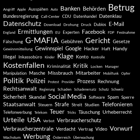
Betrug
Banken
Behörden
Ausspähen
Angriff
Apple
Auto
Datenklau
Bundesregierung
CDU
Datenhandel
Call-Center
Datenschutz
E-Mail
Dubios
Drohung
Download
Druck
Ermittlungen
Facebook
Experten
EU
Festnahme
England
FDP
G-MAFIA
Gericht
Gebühren
Gesetze
Fälschung
Gewinnspiel
Google
Handy
Hacker
Haft
Gewinnmitteilung
Klage
Konto
Illegal
Inkassobüro
Kinder
Kontrolle
Kostenfallen
Kritik
Kriminalität
Locken
Manager
Missbrauch
Mitarbeiter
Masche
Manipulation
Mobilfunk
Opfer
Politik
Polizei
Prozess
Rechnung
Protest
Provider
Rechtsanwalt
Schaden
Regierung
Schadenersatz
Schutz
Schweiz
Social Media
Sicherheit
Skandal
Spam
Software
Sperre
Staatsanwalt
Telefonieren
Strafe
Studien
Steuern
Streit
Teuer
Urheberrecht
Täuschung
Telefonwerbung
Telekom
Tricks
Urteile
USA
Verbraucherschutz
Verbot
Vorwurf
Verbraucherzentrale
Verdacht
Video
Vertrag
Werbung
Wachstum
Österreich
Überwachung