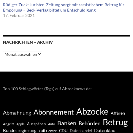
Rüdiger Zuck: Juristen-Zeitung sorgt mit rassistischem Beitrag für
Empörung – Beck-Verlag bittet um Entschuldigung
17. Februar 2021
NACHRICHTEN – ARCHIV
Nachrichten
–
Archiv
Top 100 Schlagwörter (Tags) auf Abzocknews.de:
Abzocke
Abonnement
Abmahnung
Affären
Betrug
Banken
Behörden
Ausspähen
Angriff
Apple
Auto
Datenklau
Bundesregierung
CDU
Datenhandel
Call-Center