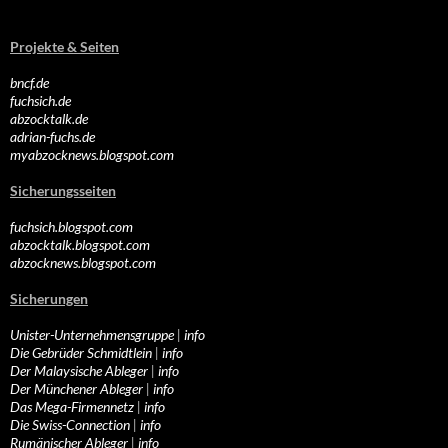
Projekte & Seiten
bncf.de
fuchsich.de
abzocktalk.de
adrian-fuchs.de
myabzocknews.blogspot.com
Sicherungsseiten
fuchsich.blogspot.com
abzocktalk.blogspot.com
abzocknews.blogspot.com
Sicherungen
Unister-Unternehmensgruppe
|
info
Die Gebrüder Schmidtlein
|
info
Der Malaysische Ableger
|
info
Der Münchener Ableger
|
info
Das Mega-Firmennetz
|
info
Die Swiss-Connection
|
info
Rumänischer Ableger
|
info