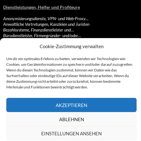
Dienstleistungen, Helfer und Profiteure
Anonymisierungsdienste, VPN- und Web-Proxy…
Anwaltliche Vertretungen, Kanzleien und Juristen
Bezahlsysteme, Finanzdienstleister und…
Bürodienstleister, Firmengründer- und/oder…
Datenhändler, Adressbroker und zielgerichtetes…
Cookie-Zustimmung verwalten
Hosting, Routing, Provider, Domain-, Web- und…
Inkasso, Forderungsmanagement und eintreibende…
Spieleanbieter, Online- und Browsergames
Um dir ein optimales Erlebnis zu bieten, verwenden wir Technologien wie
Onlinecasinos, Glücksspiele, Poker, Roulette & Co.
Cookies, um Geräteinformationen zu speichern und/oder darauf zuzugreifen.
Partnerprogramme, Vertriebskanäle- und…
Wenn du diesen Technologien zustimmst, können wir Daten wie das
Telekommunikationsdienstleister, Internet…
Surfverhalten oder eindeutige IDs auf dieser Website verarbeiten. Wenn du
Vereine, Verbände, Vereinigungen und Lobbyisten
deine Zustimmung nicht erteilst oder zurückziehst, können bestimmte
Web-Rotlichtbezirk, Erotik- und XXX-Anbieter
Merkmale und Funktionen beeinträchtigt werden.
Sonstige Dienstleister, Profiteure und Kooperationen
AKZEPTIEREN
© 2007 - 2026 by Abzocknews.de
ABLEHNEN
EINSTELLUNGEN ANSEHEN