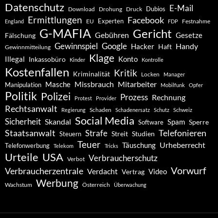
Datenschutz
E-Mail
Dubios
Drohung
Download
Druck
Ermittlungen
Facebook
Experten
EU
Festnahme
England
FDP
G-MAFIA
Gericht
Gebühren
Gesetze
Fälschung
Gewinnspiel
Google
Handy
Hacker
Haft
Gewinnmitteilung
Klage
Konto
Illegal
Inkassobüro
Kinder
Kontrolle
Kostenfallen
Kritik
Kriminalität
Locken
Manager
Missbrauch
Mitarbeiter
Masche
Manipulation
Mobilfunk
Opfer
Politik
Polizei
Prozess
Rechnung
Protest
Provider
Rechtsanwalt
Schaden
Regierung
Schadenersatz
Schutz
Schweiz
Social Media
Sicherheit
Skandal
Spam
Software
Sperre
Staatsanwalt
Telefonieren
Strafe
Studien
Steuern
Streit
Teuer
Urheberrecht
Täuschung
Telefonwerbung
Telekom
Tricks
Urteile
USA
Verbraucherschutz
Verbot
Vorwurf
Verbraucherzentrale
Verdacht
Video
Vertrag
Werbung
Wachstum
Österreich
Überwachung