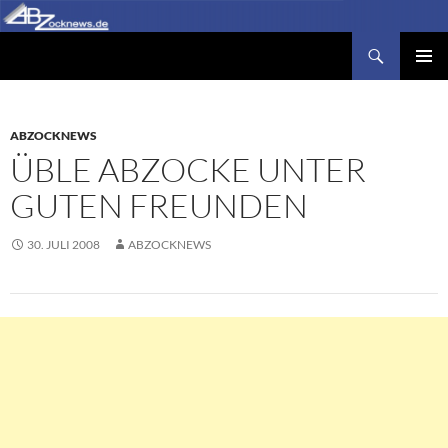
Zum
Inhalt
Suchen
Abzocknews.de
springen
PRIMÄR
MENÜ
ABZOCKNEWS
ÜBLE ABZOCKE UNTER
GUTEN FREUNDEN
30. JULI 2008
ABZOCKNEWS