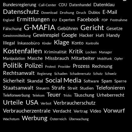
Datenklau
Bundesregierung
CDU
Datenhandel
Call-Center
Datenschutz
E-Mail
Dubios
Drohung
Download
Druck
Ermittlungen
Facebook
Experten
EU
Festnahme
England
FDP
G-MAFIA
Gericht
Gebühren
Gesetze
Fälschung
Gewinnspiel
Google
Handy
Hacker
Haft
Gewinnmitteilung
Klage
Konto
Illegal
Inkassobüro
Kinder
Kontrolle
Kostenfallen
Kritik
Kriminalität
Locken
Manager
Missbrauch
Mitarbeiter
Masche
Manipulation
Mobilfunk
Opfer
Politik
Polizei
Prozess
Rechnung
Protest
Provider
Rechtsanwalt
Schaden
Regierung
Schadenersatz
Schutz
Schweiz
Social Media
Sicherheit
Skandal
Spam
Software
Sperre
Staatsanwalt
Telefonieren
Strafe
Studien
Steuern
Streit
Teuer
Urheberrecht
Täuschung
Telefonwerbung
Telekom
Tricks
Urteile
USA
Verbraucherschutz
Verbot
Vorwurf
Verbraucherzentrale
Verdacht
Video
Vertrag
Werbung
Wachstum
Österreich
Überwachung