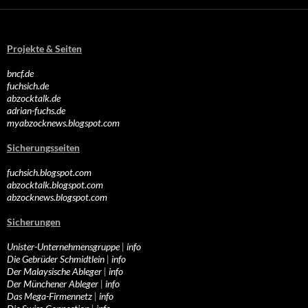
Projekte & Seiten
bncf.de
fuchsich.de
abzocktalk.de
adrian-fuchs.de
myabzocknews.blogspot.com
Sicherungsseiten
fuchsich.blogspot.com
abzocktalk.blogspot.com
abzocknews.blogspot.com
Sicherungen
Unister-Unternehmensgruppe
|
info
Die Gebrüder Schmidtlein
|
info
Der Malaysische Ableger
|
info
Der Münchener Ableger
|
info
Das Mega-Firmennetz
|
info