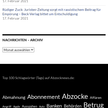
17. Februar 2021
Rüdiger Zuck: Juristen-Zeitung sorgt mit rassistischem Beitrag für
Empörung – Beck-Verlag bittet um Entschuldigung
17. Februar 2021
NACHRICHTEN – ARCHIV
Nachrichten
–
Archiv
Top 100 Schlagwörter (Tags) auf Abzocknews.de:
Abzocke
Abonnement
Abmahnung
Affären
Betrug
Banken
Behörden
Ausspähen
Angriff
Apple
Auto