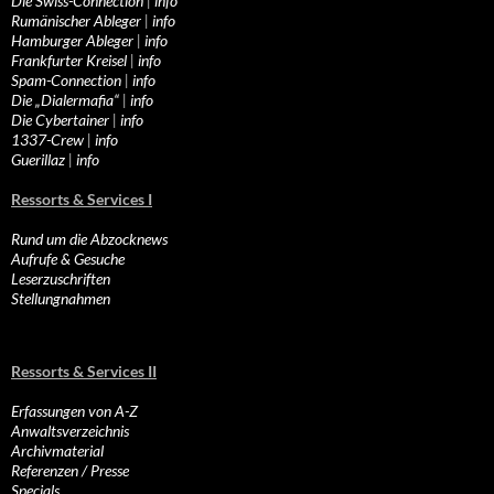
Die Swiss-Connection
|
info
Rumänischer Ableger
|
info
Hamburger Ableger
|
info
Frankfurter Kreisel
|
info
Spam-Connection
|
info
Die „Dialermafia“
|
info
Die Cybertainer
|
info
1337-Crew
|
info
Guerillaz
|
info
Ressorts & Services I
Rund um die Abzocknews
Aufrufe & Gesuche
Leserzuschriften
Stellungnahmen
Ressorts & Services II
Erfassungen von A-Z
Anwaltsverzeichnis
Archivmaterial
Referenzen / Presse
Specials