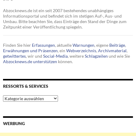
Abzocknews.de ist ein seit 2007 bestehendes unabhängiges
Informationsportal und befindet sich im stetigen Auf-, Aus- und
Umbau. Bitte beachten Sie, dass Einträge den Stand der Dinge zum
Zeitpunkt einer Veröffentlichung spiegeln.
Finden Sie hier
Erfassungen
, aktuelle
Warnungen
, eigene
Beiträge
,
Erwähnungen und Präsenzen
, ein
Webverzeichnis
,
Archivmaterial
,
getwittertes
, wir und
Social-Media
, weitere
Schlagzeilen
und wie Sie
Abzocknews.de unterstützen
können.
RESSORTS & SERVICES
Ressorts
&
Services
WERBUNG