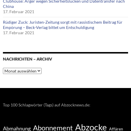
Clubhouse: Ärger wegen Sicherheitslücken und Datentransfer nach
China
17. Februar 2021
Rüdiger Zuck: Juristen-Zeitung sorgt mit rassistischem Beitrag für
Empörung – Beck-Verlag bittet um Entschuldigung
17. Februar 2021
NACHRICHTEN – ARCHIV
Nachrichten
–
Archiv
Top 100 Schlagwörter (Tags) auf Abzocknews.de:
Abzocke
Abonnement
Abmahnung
Affären