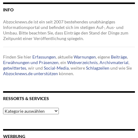
INFO
Abzocknews.de ist ein seit 2007 bestehendes unabhängiges
Informationsportal und befindet sich im stetigen Auf-, Aus- und
Umbau. Bitte beachten Sie, dass Einträge den Stand der Dinge zum
Zeitpunkt einer Veröffentlichung spiegeln.
Finden Sie hier
Erfassungen
, aktuelle
Warnungen
, eigene
Beiträge
,
Erwähnungen und Präsenzen
, ein
Webverzeichnis
,
Archivmaterial
,
getwittertes
, wir und
Social-Media
, weitere
Schlagzeilen
und wie Sie
Abzocknews.de unterstützen
können.
RESSORTS & SERVICES
Ressorts
&
Services
WERBUNG