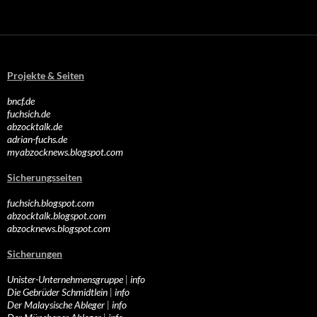
Projekte & Seiten
bncf.de
fuchsich.de
abzocktalk.de
adrian-fuchs.de
myabzocknews.blogspot.com
Sicherungsseiten
fuchsich.blogspot.com
abzocktalk.blogspot.com
abzocknews.blogspot.com
Sicherungen
Unister-Unternehmensgruppe
|
info
Die Gebrüder Schmidtlein
|
info
Der Malaysische Ableger
|
info