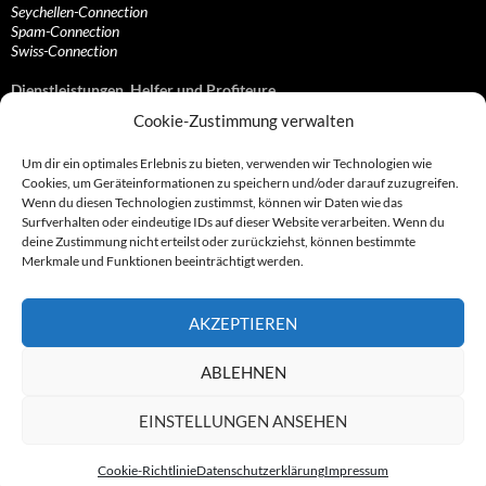
Seychellen-Connection
Spam-Connection
Swiss-Connection
Dienstleistungen, Helfer und Profiteure
Cookie-Zustimmung verwalten
Anonymisierungsdienste, VPN- und Web-Proxy…
Anwaltliche Vertretungen, Kanzleien und Juristen
Um dir ein optimales Erlebnis zu bieten, verwenden wir Technologien wie
Bezahlsysteme, Finanzdienstleister und…
Cookies, um Geräteinformationen zu speichern und/oder darauf zuzugreifen.
Bürodienstleister, Firmengründer- und/oder…
Wenn du diesen Technologien zustimmst, können wir Daten wie das
Datenhändler, Adressbroker und zielgerichtetes…
Surfverhalten oder eindeutige IDs auf dieser Website verarbeiten. Wenn du
Hosting, Routing, Provider, Domain-, Web- und…
deine Zustimmung nicht erteilst oder zurückziehst, können bestimmte
Inkasso, Forderungsmanagement und eintreibende…
Merkmale und Funktionen beeinträchtigt werden.
Spieleanbieter, Online- und Browsergames
Onlinecasinos, Glücksspiele, Poker, Roulette & Co.
Partnerprogramme, Vertriebskanäle- und…
AKZEPTIEREN
Telekommunikationsdienstleister, Internet…
Vereine, Verbände, Vereinigungen und Lobbyisten
Web-Rotlichtbezirk, Erotik- und XXX-Anbieter
ABLEHNEN
Sonstige Dienstleister, Profiteure und Kooperationen
EINSTELLUNGEN ANSEHEN
Cookie-Richtlinie
Datenschutzerklärung
Impressum
© 2007 - 2026 by Abzocknews.de