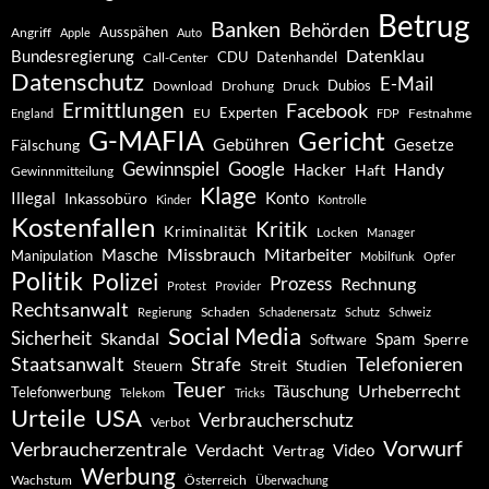
Betrug
Banken
Behörden
Ausspähen
Angriff
Apple
Auto
Datenklau
Bundesregierung
CDU
Datenhandel
Call-Center
Datenschutz
E-Mail
Dubios
Drohung
Download
Druck
Ermittlungen
Facebook
Experten
EU
Festnahme
England
FDP
G-MAFIA
Gericht
Gebühren
Gesetze
Fälschung
Gewinnspiel
Google
Handy
Hacker
Haft
Gewinnmitteilung
Klage
Konto
Illegal
Inkassobüro
Kinder
Kontrolle
Kostenfallen
Kritik
Kriminalität
Locken
Manager
Missbrauch
Mitarbeiter
Masche
Manipulation
Mobilfunk
Opfer
Politik
Polizei
Prozess
Rechnung
Protest
Provider
Rechtsanwalt
Schaden
Regierung
Schadenersatz
Schutz
Schweiz
Social Media
Sicherheit
Skandal
Spam
Software
Sperre
Staatsanwalt
Telefonieren
Strafe
Studien
Steuern
Streit
Teuer
Urheberrecht
Täuschung
Telefonwerbung
Telekom
Tricks
Urteile
USA
Verbraucherschutz
Verbot
Vorwurf
Verbraucherzentrale
Verdacht
Video
Vertrag
Werbung
Wachstum
Österreich
Überwachung