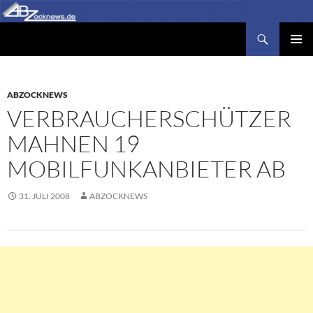
Zum
Inhalt
Suchen
Abzocknews.de
springen
PRIMÄR
MENÜ
ABZOCKNEWS
VERBRAUCHERSCHÜTZER
MAHNEN 19
MOBILFUNKANBIETER AB
31. JULI 2008
ABZOCKNEWS