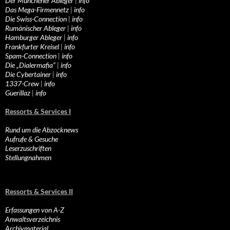
Der Münchener Ableger
|
info
Das Mega-Firmennetz
|
info
Die Swiss-Connection
|
info
Rumänischer Ableger
|
info
Hamburger Ableger
|
info
Frankfurter Kreisel
|
info
Spam-Connection
|
info
Die „Dialermafia“
|
info
Die Cybertainer
|
info
1337-Crew
|
info
Guerillaz
|
info
Ressorts & Services I
Rund um die Abzocknews
Aufrufe & Gesuche
Leserzuschriften
Stellungnahmen
Ressorts & Services II
Erfassungen von A-Z
Anwaltsverzeichnis
Archivmaterial