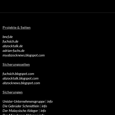
Projekte & Seiten
bncf.de
fuchsich.de
abzocktalk.de
adrian-fuchs.de
myabzocknews.blogspot.com
Sicherungsseiten
fuchsich.blogspot.com
abzocktalk.blogspot.com
abzocknews.blogspot.com
Sicherungen
Unister-Unternehmensgruppe
|
info
Die Gebrüder Schmidtlein
|
info
Der Malaysische Ableger
|
info