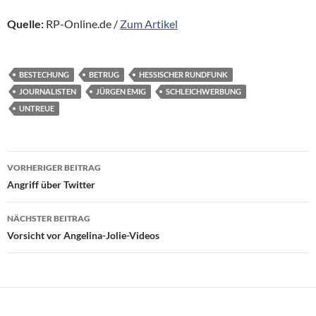
Quelle:
RP-Online.de /
Zum Artikel
BESTECHUNG
BETRUG
HESSISCHER RUNDFUNK
JOURNALISTEN
JÜRGEN EMIG
SCHLEICHWERBUNG
UNTREUE
Beitragsnavigation
VORHERIGER BEITRAG
Angriff über Twitter
NÄCHSTER BEITRAG
Vorsicht vor Angelina-Jolie-Videos