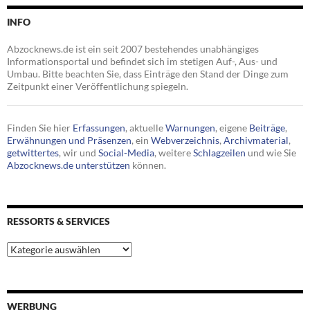
INFO
Abzocknews.de ist ein seit 2007 bestehendes unabhängiges
Informationsportal und befindet sich im stetigen Auf-, Aus- und
Umbau. Bitte beachten Sie, dass Einträge den Stand der Dinge zum
Zeitpunkt einer Veröffentlichung spiegeln.
Finden Sie hier
Erfassungen
, aktuelle
Warnungen
, eigene
Beiträge
,
Erwähnungen und Präsenzen
, ein
Webverzeichnis
,
Archivmaterial
,
getwittertes
, wir und
Social-Media
, weitere
Schlagzeilen
und wie Sie
Abzocknews.de unterstützen
können.
RESSORTS & SERVICES
Ressorts
&
Services
WERBUNG