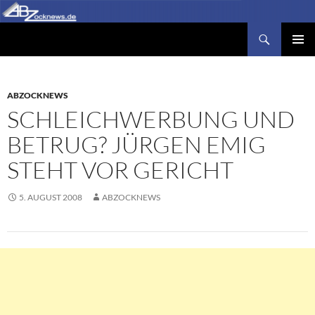
Zum
Inhalt
Suchen
Abzocknews.de
springen
PRIMÄR
MENÜ
ABZOCKNEWS
SCHLEICHWERBUNG UND
BETRUG? JÜRGEN EMIG
STEHT VOR GERICHT
5. AUGUST 2008
ABZOCKNEWS