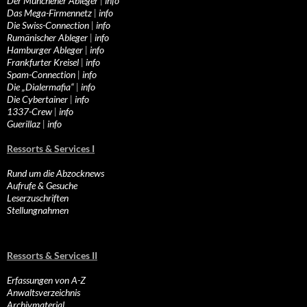
Der Münchener Ableger
|
info
Das Mega-Firmennetz
|
info
Die Swiss-Connection
|
info
Rumänischer Ableger
|
info
Hamburger Ableger
|
info
Frankfurter Kreisel
|
info
Spam-Connection
|
info
Die „Dialermafia“
|
info
Die Cybertainer
|
info
1337-Crew
|
info
Guerillaz
|
info
Ressorts & Services I
Rund um die Abzocknews
Aufrufe & Gesuche
Leserzuschriften
Stellungnahmen
Ressorts & Services II
Erfassungen von A-Z
Anwaltsverzeichnis
Archivmaterial