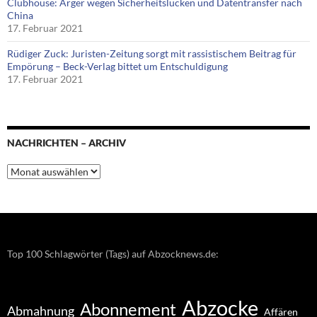
Clubhouse: Ärger wegen Sicherheitslücken und Datentransfer nach
China
17. Februar 2021
Rüdiger Zuck: Juristen-Zeitung sorgt mit rassistischem Beitrag für
Empörung – Beck-Verlag bittet um Entschuldigung
17. Februar 2021
NACHRICHTEN – ARCHIV
Nachrichten
–
Archiv
Top 100 Schlagwörter (Tags) auf Abzocknews.de:
Abzocke
Abonnement
Abmahnung
Affären