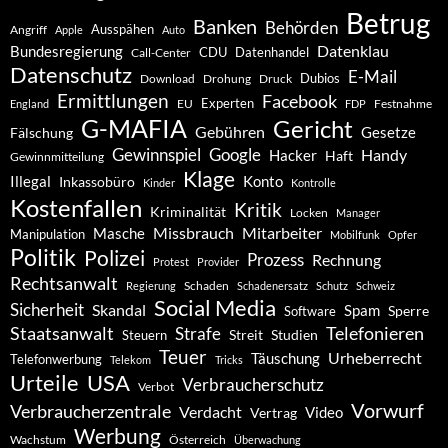
Betrug
Banken
Behörden
Ausspähen
Angriff
Apple
Auto
Datenklau
Bundesregierung
CDU
Datenhandel
Call-Center
Datenschutz
E-Mail
Dubios
Drohung
Download
Druck
Ermittlungen
Facebook
Experten
EU
Festnahme
England
FDP
G-MAFIA
Gericht
Gebühren
Gesetze
Fälschung
Gewinnspiel
Google
Handy
Hacker
Haft
Gewinnmitteilung
Klage
Konto
Illegal
Inkassobüro
Kinder
Kontrolle
Kostenfallen
Kritik
Kriminalität
Locken
Manager
Missbrauch
Mitarbeiter
Masche
Manipulation
Mobilfunk
Opfer
Politik
Polizei
Prozess
Rechnung
Protest
Provider
Rechtsanwalt
Schaden
Regierung
Schadenersatz
Schutz
Schweiz
Social Media
Sicherheit
Skandal
Spam
Software
Sperre
Staatsanwalt
Telefonieren
Strafe
Studien
Steuern
Streit
Teuer
Urheberrecht
Täuschung
Telefonwerbung
Telekom
Tricks
Urteile
USA
Verbraucherschutz
Verbot
Vorwurf
Verbraucherzentrale
Verdacht
Video
Vertrag
Werbung
Wachstum
Österreich
Überwachung