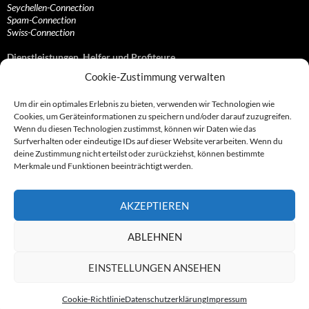
Seychellen-Connection
Spam-Connection
Swiss-Connection
Dienstleistungen, Helfer und Profiteure
Cookie-Zustimmung verwalten
Anonymisierungsdienste, VPN- und Web-Proxy…
Anwaltliche Vertretungen, Kanzleien und Juristen
Um dir ein optimales Erlebnis zu bieten, verwenden wir Technologien wie
Bezahlsysteme, Finanzdienstleister und…
Cookies, um Geräteinformationen zu speichern und/oder darauf zuzugreifen.
Bürodienstleister, Firmengründer- und/oder…
Wenn du diesen Technologien zustimmst, können wir Daten wie das
Datenhändler, Adressbroker und zielgerichtetes…
Surfverhalten oder eindeutige IDs auf dieser Website verarbeiten. Wenn du
Hosting, Routing, Provider, Domain-, Web- und…
deine Zustimmung nicht erteilst oder zurückziehst, können bestimmte
Inkasso, Forderungsmanagement und eintreibende…
Merkmale und Funktionen beeinträchtigt werden.
Spieleanbieter, Online- und Browsergames
Onlinecasinos, Glücksspiele, Poker, Roulette & Co.
Partnerprogramme, Vertriebskanäle- und…
AKZEPTIEREN
Telekommunikationsdienstleister, Internet…
Vereine, Verbände, Vereinigungen und Lobbyisten
Web-Rotlichtbezirk, Erotik- und XXX-Anbieter
ABLEHNEN
Sonstige Dienstleister, Profiteure und Kooperationen
EINSTELLUNGEN ANSEHEN
Cookie-Richtlinie
Datenschutzerklärung
Impressum
© 2007 - 2026 by Abzocknews.de