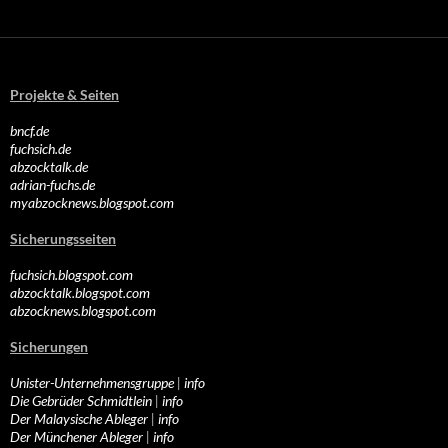
Projekte & Seiten
bncf.de
fuchsich.de
abzocktalk.de
adrian-fuchs.de
myabzocknews.blogspot.com
Sicherungsseiten
fuchsich.blogspot.com
abzocktalk.blogspot.com
abzocknews.blogspot.com
Sicherungen
Unister-Unternehmensgruppe
|
info
Die Gebrüder Schmidtlein
|
info
Der Malaysische Ableger
|
info
Der Münchener Ableger
|
info