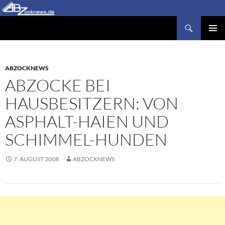
Zum
Inhalt
Suchen
Abzocknews.de
springen
PRIMÄR
MENÜ
ABZOCKNEWS
ABZOCKE BEI
HAUSBESITZERN: VON
ASPHALT-HAIEN UND
SCHIMMEL-HUNDEN
7. AUGUST 2008
ABZOCKNEWS