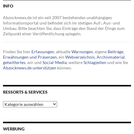
INFO
Abzocknews.de ist ein seit 2007 bestehendes unabhängiges
Informationsportal und befindet sich im stetigen Auf-, Aus- und
Umbau. Bitte beachten Sie, dass Einträge den Stand der Dinge zum
Zeitpunkt einer Veröffentlichung spiegeln.
Finden Sie hier
Erfassungen
, aktuelle
Warnungen
, eigene
Beiträge
,
Erwähnungen und Präsenzen
, ein
Webverzeichnis
,
Archivmaterial
,
getwittertes
, wir und
Social-Media
, weitere
Schlagzeilen
und wie Sie
Abzocknews.de unterstützen
können.
RESSORTS & SERVICES
Ressorts
&
Services
WERBUNG