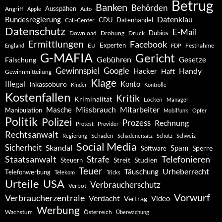
Betrug
Banken
Behörden
Ausspähen
Angriff
Apple
Auto
Datenklau
Bundesregierung
CDU
Datenhandel
Call-Center
Datenschutz
E-Mail
Dubios
Drohung
Download
Druck
Ermittlungen
Facebook
Experten
EU
Festnahme
England
FDP
G-MAFIA
Gericht
Gebühren
Gesetze
Fälschung
Gewinnspiel
Google
Handy
Hacker
Haft
Gewinnmitteilung
Klage
Konto
Illegal
Inkassobüro
Kinder
Kontrolle
Kostenfallen
Kritik
Kriminalität
Locken
Manager
Missbrauch
Mitarbeiter
Masche
Manipulation
Mobilfunk
Opfer
Politik
Polizei
Prozess
Rechnung
Protest
Provider
Rechtsanwalt
Schaden
Regierung
Schadenersatz
Schutz
Schweiz
Social Media
Sicherheit
Skandal
Spam
Software
Sperre
Staatsanwalt
Telefonieren
Strafe
Studien
Steuern
Streit
Teuer
Urheberrecht
Täuschung
Telefonwerbung
Telekom
Tricks
Urteile
USA
Verbraucherschutz
Verbot
Vorwurf
Verbraucherzentrale
Verdacht
Video
Vertrag
Werbung
Wachstum
Österreich
Überwachung