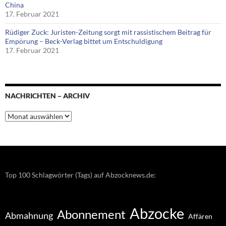
China
17. Februar 2021
Rüdiger Zuck: Juristen-Zeitung sorgt mit rassistischem Beitrag für
Empörung – Beck-Verlag bittet um Entschuldigung
17. Februar 2021
NACHRICHTEN – ARCHIV
Nachrichten
–
Archiv
Top 100 Schlagwörter (Tags) auf Abzocknews.de:
Abzocke
Abonnement
Abmahnung
Affären