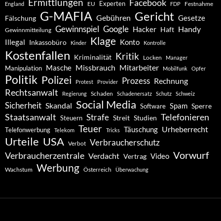
Ermittlungen
Facebook
Experten
EU
Festnahme
England
FDP
G-MAFIA
Gericht
Gebühren
Gesetze
Fälschung
Gewinnspiel
Google
Handy
Hacker
Haft
Gewinnmitteilung
Klage
Konto
Illegal
Inkassobüro
Kinder
Kontrolle
Kostenfallen
Kritik
Kriminalität
Locken
Manager
Missbrauch
Mitarbeiter
Masche
Manipulation
Mobilfunk
Opfer
Politik
Polizei
Prozess
Rechnung
Protest
Provider
Rechtsanwalt
Schaden
Regierung
Schadenersatz
Schutz
Schweiz
Social Media
Sicherheit
Skandal
Spam
Software
Sperre
Staatsanwalt
Telefonieren
Strafe
Studien
Steuern
Streit
Teuer
Urheberrecht
Täuschung
Telefonwerbung
Telekom
Tricks
Urteile
USA
Verbraucherschutz
Verbot
Vorwurf
Verbraucherzentrale
Verdacht
Video
Vertrag
Werbung
Wachstum
Österreich
Überwachung