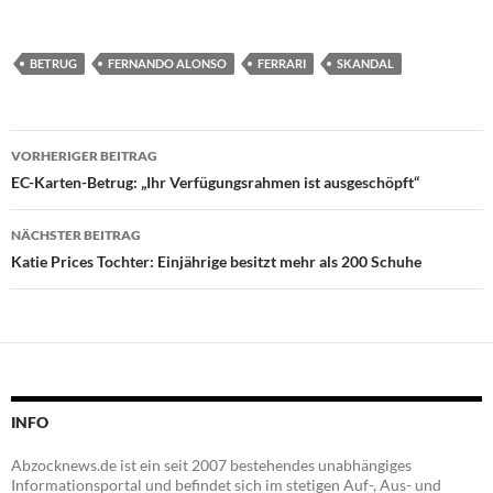
BETRUG
FERNANDO ALONSO
FERRARI
SKANDAL
Beitragsnavigation
VORHERIGER BEITRAG
EC-Karten-Betrug: „Ihr Verfügungsrahmen ist ausgeschöpft“
NÄCHSTER BEITRAG
Katie Prices Tochter: Einjährige besitzt mehr als 200 Schuhe
INFO
Abzocknews.de ist ein seit 2007 bestehendes unabhängiges
Informationsportal und befindet sich im stetigen Auf-, Aus- und