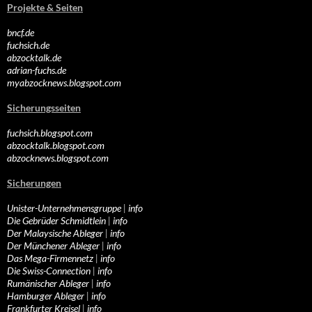
Projekte & Seiten
bncf.de
fuchsich.de
abzocktalk.de
adrian-fuchs.de
myabzocknews.blogspot.com
Sicherungsseiten
fuchsich.blogspot.com
abzocktalk.blogspot.com
abzocknews.blogspot.com
Sicherungen
Unister-Unternehmensgruppe
|
info
Die Gebrüder Schmidtlein
|
info
Der Malaysische Ableger
|
info
Der Münchener Ableger
|
info
Das Mega-Firmennetz
|
info
Die Swiss-Connection
|
info
Rumänischer Ableger
|
info
Hamburger Ableger
|
info
Frankfurter Kreisel
|
info