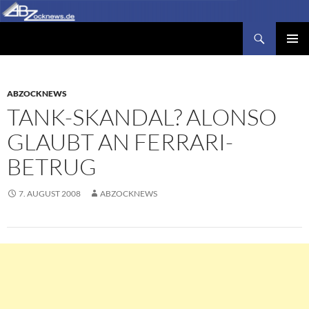
Zum
Inhalt
Suchen
Abzocknews.de
springen
PRIMÄR
MENÜ
ABZOCKNEWS
TANK-SKANDAL? ALONSO
GLAUBT AN FERRARI-
BETRUG
7. AUGUST 2008
ABZOCKNEWS