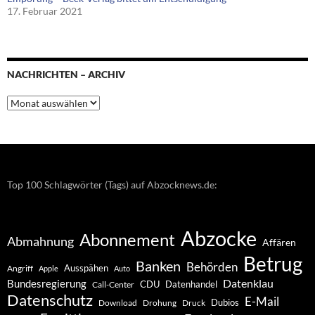
17. Februar 2021
NACHRICHTEN – ARCHIV
Nachrichten
–
Archiv
Top 100 Schlagwörter (Tags) auf Abzocknews.de:
Abzocke
Abonnement
Abmahnung
Affären
Betrug
Banken
Behörden
Ausspähen
Angriff
Apple
Auto
Datenklau
Bundesregierung
CDU
Datenhandel
Call-Center
Datenschutz
E-Mail
Dubios
Drohung
Download
Druck