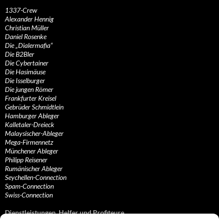
1337-Crew
Alexander Hennig
Christian Müller
Daniel Rosenke
Die „Dialermafia“
Die B2Bler
Die Cybertainer
Die Hasimäuse
Die Isselburger
Die jungen Römer
Frankfurter Kreisel
Gebrüder Schmidtlein
Hamburger Ableger
Kalletaler-Dreieck
Malaysischer-Ableger
Mega-Firmennetz
Münchener Ableger
Philipp Reisener
Rumänischer Ableger
Seychellen-Connection
Spam-Connection
Swiss-Connection
Dienstleistungen, Helfer und Profiteure