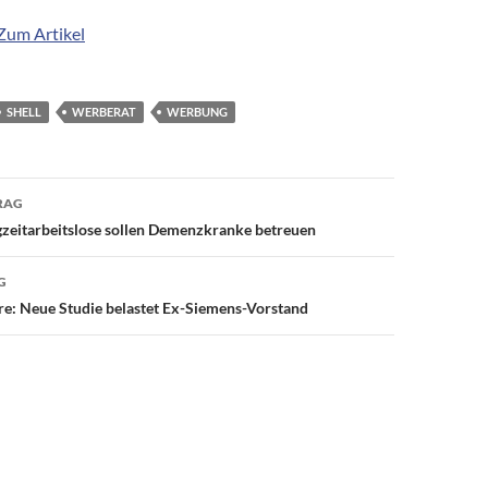
Zum Artikel
SHELL
WERBERAT
WERBUNG
avigation
RAG
zeitarbeitslose sollen Demenzkranke betreuen
G
e: Neue Studie belastet Ex-Siemens-Vorstand