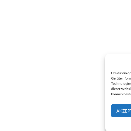
Um dir ein o
Geräteinform
Technologien
dieser Websi
können best
AKZEP