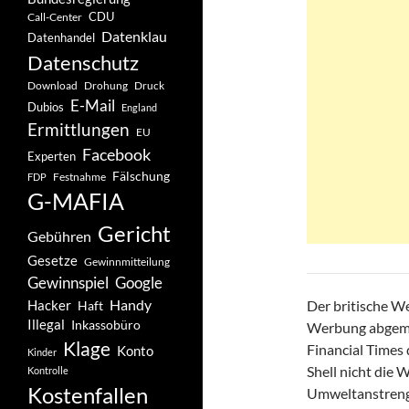
CDU
Call-Center
Datenklau
Datenhandel
Datenschutz
Drohung
Download
Druck
E-Mail
Dubios
England
Ermittlungen
EU
Facebook
Experten
Fälschung
Festnahme
FDP
G-MAFIA
Gericht
Gebühren
Gesetze
Gewinnmitteilung
Gewinnspiel
Google
Handy
Hacker
Der britische W
Haft
Illegal
Inkassobüro
Werbung abgemah
Klage
Financial Times 
Konto
Kinder
Shell nicht die 
Kontrolle
Kostenfallen
Umweltanstrengu