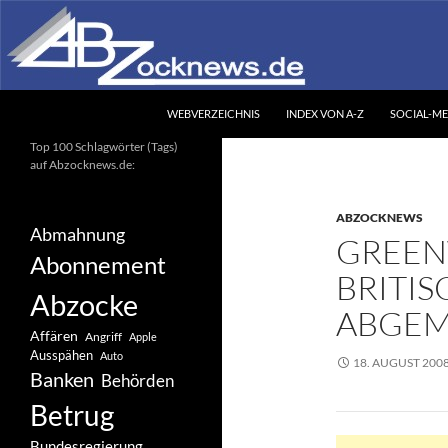
Zum
Inhalt
springen
Suchen
Abzocknews.de
WEBVERZEICHNIS
INDEX VON A-Z
SOCIAL-ME
Ihr unabhängiges
Top 100 Schlagwörter (Tags)
Informationsportal
auf Abzocknews.de:
ABZOCKNEWS
Abmahnung
GREEN
Abonnement
BRITI
Abzocke
ABGE
Affären
Angriff
Apple
Ausspähen
Auto
18. AUGUST 200
Banken
Behörden
Betrug
Bundesregierung