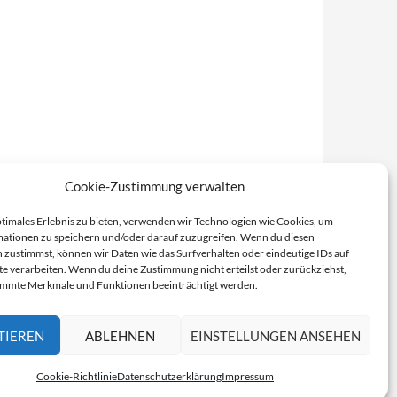
Cookie-Zustimmung verwalten
ptimales Erlebnis zu bieten, verwenden wir Technologien wie Cookies, um
ationen zu speichern und/oder darauf zuzugreifen. Wenn du diesen
 zustimmst, können wir Daten wie das Surfverhalten oder eindeutige IDs auf
te verarbeiten. Wenn du deine Zustimmung nicht erteilst oder zurückziehst,
immte Merkmale und Funktionen beeinträchtigt werden.
TIEREN
ABLEHNEN
EINSTELLUNGEN ANSEHEN
Cookie-Richtlinie
Datenschutzerklärung
Impressum