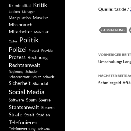
Kritik
Kriminalität
Quelle:
taz.de /
Locken
Manager
Masche
Manipulation
Missbrauch
ABMAHNUNG
Mitarbeiter
Mobilfunk
Politik
Opfer
Polizei
Beitragsn
Protest
Provider
VORHERIGER BEIT
Prozess
Rechnung
Umschulung: Lang
Rechtsanwalt
Schaden
Regierung
NÄCHSTER BEITRA
Schadenersatz
Schutz
Schweiz
Sicherheit
Schmiergeld-Affär
Skandal
Social Media
Spam
Software
Sperre
Staatsanwalt
Steuern
Strafe
Studien
Streit
Telefonieren
Telefonwerbung
Telekom