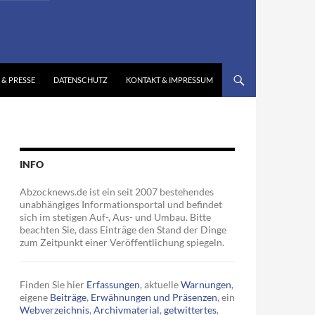
 & PRESSE
DATENSCHUTZ
KONTAKT & IMPRESSUM
INFO
Abzocknews.de ist ein seit 2007 bestehendes
unabhängiges Informationsportal und befindet
sich im stetigen Auf-, Aus- und Umbau. Bitte
beachten Sie, dass Einträge den Stand der Dinge
zum Zeitpunkt einer Veröffentlichung spiegeln.
Finden Sie hier
Erfassungen
, aktuelle
Warnungen
,
eigene
Beiträge
,
Erwähnungen und Präsenzen
, ein
Webverzeichnis
,
Archivmaterial
,
getwittertes
,