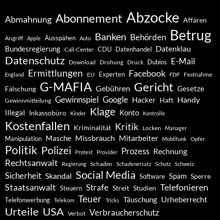
Abzocke
Abonnement
Abmahnung
Affären
Betrug
Banken
Behörden
Ausspähen
Angriff
Apple
Auto
Datenklau
Bundesregierung
CDU
Datenhandel
Call-Center
Datenschutz
E-Mail
Dubios
Drohung
Download
Druck
Ermittlungen
Facebook
Experten
EU
Festnahme
England
FDP
G-MAFIA
Gericht
Gebühren
Gesetze
Fälschung
Gewinnspiel
Google
Handy
Hacker
Haft
Gewinnmitteilung
Klage
Konto
Illegal
Inkassobüro
Kinder
Kontrolle
Kostenfallen
Kritik
Kriminalität
Locken
Manager
Missbrauch
Mitarbeiter
Masche
Manipulation
Mobilfunk
Opfer
Politik
Polizei
Prozess
Rechnung
Protest
Provider
Rechtsanwalt
Schaden
Regierung
Schadenersatz
Schutz
Schweiz
Social Media
Sicherheit
Skandal
Spam
Software
Sperre
Staatsanwalt
Telefonieren
Strafe
Studien
Steuern
Streit
Teuer
Urheberrecht
Täuschung
Telefonwerbung
Telekom
Tricks
Urteile
USA
Verbraucherschutz
Verbot