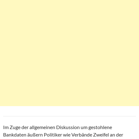
Im Zuge der allgemeinen Diskussion um gestohlene
Bankdaten äußern Politiker wie Verbände Zweifel an der