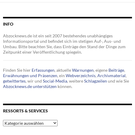
INFO
Abzocknews.de ist ein seit 2007 bestehendes unabhängiges
Informationsportal und befindet sich im stetigen Auf-, Aus- und
Umbau. Bitte beachten Sie, dass Einträge den Stand der Dinge zum
Zeitpunkt einer Veröffentlichung spiegeln.
Finden Sie hier
Erfassungen
, aktuelle
Warnungen
, eigene
Beiträge
,
Erwähnungen und Präsenzen
, ein
Webverzeichnis
,
Archivmaterial
,
getwittertes
, wir und
Social-Media
, weitere
Schlagzeilen
und wie Sie
Abzocknews.de unterstützen
können.
RESSORTS & SERVICES
Ressorts
&
Services