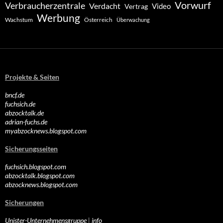
Vorwurf
Verbraucherzentrale
Verdacht
Video
Vertrag
Werbung
Wachstum
Österreich
Überwachung
Projekte & Seiten
bncf.de
fuchsich.de
abzocktalk.de
adrian-fuchs.de
myabzocknews.blogspot.com
Sicherungsseiten
fuchsich.blogspot.com
abzocktalk.blogspot.com
abzocknews.blogspot.com
Sicherungen
Unister-Unternehmensgruppe
|
info