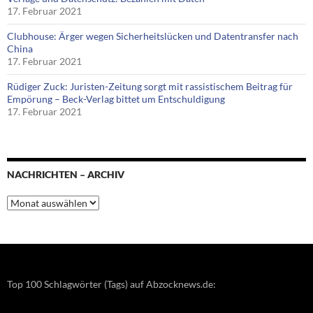
17. Februar 2021
Clubhouse: Ärger wegen Sicherheitslücken und Datentransfer nach
China
17. Februar 2021
Rüdiger Zuck: Juristen-Zeitung sorgt mit rassistischem Beitrag für
Empörung – Beck-Verlag bittet um Entschuldigung
17. Februar 2021
NACHRICHTEN – ARCHIV
Nachrichten
–
Archiv
Top 100 Schlagwörter (Tags) auf Abzocknews.de: