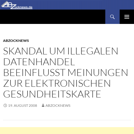
Zum
Inhalt
Suchen
Abzocknews.de
springen
PRIMÄR
MENÜ
ABZOCKNEWS
SKANDAL UM ILLEGALEN
DATENHANDEL
BEEINFLUSST MEINUNGEN
ZUR ELEKTRONISCHEN
GESUNDHEITSKARTE
19. AUGUST 2008
ABZOCKNEWS