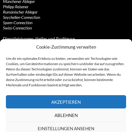
Münchener Ableger
Philipp Reisener
Rumänischer Ableger
Seychellen-Connection
Spam-Connection
Swiss-Connection
Dienstleistungen, Helfer und Profiteure
Cookie-Zustimmung verwalten
Anonymisierungsdienste, VPN- und Web-Proxy…
Anwaltliche Vertretungen, Kanzleien und Juristen
Um dir ein optimales Erlebnis zu bieten, verwenden wir Technologien wie
Bezahlsysteme, Finanzdienstleister und…
Cookies, um Geräteinformationen zu speichern und/oder darauf zuzugreifen.
Bürodienstleister, Firmengründer- und/oder…
Wenn du diesen Technologien zustimmst, können wir Daten wie das
Datenhändler, Adressbroker und zielgerichtetes…
Surfverhalten oder eindeutige IDs auf dieser Website verarbeiten. Wenn du
Hosting, Routing, Provider, Domain-, Web- und…
deine Zustimmung nicht erteilst oder zurückziehst, können bestimmte
Inkasso, Forderungsmanagement und eintreibende…
Merkmale und Funktionen beeinträchtigt werden.
Spieleanbieter, Online- und Browsergames
Onlinecasinos, Glücksspiele, Poker, Roulette & Co.
Partnerprogramme, Vertriebskanäle- und…
AKZEPTIEREN
Telekommunikationsdienstleister, Internet…
Vereine, Verbände, Vereinigungen und Lobbyisten
Web-Rotlichtbezirk, Erotik- und XXX-Anbieter
ABLEHNEN
Sonstige Dienstleister, Profiteure und Kooperationen
EINSTELLUNGEN ANSEHEN