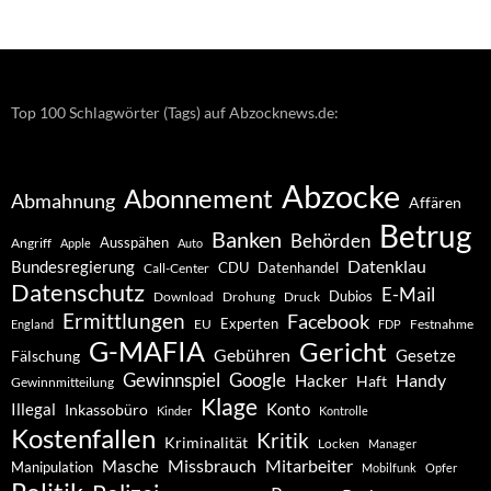
–
Archiv
Top 100 Schlagwörter (Tags) auf Abzocknews.de:
Abzocke
Abonnement
Abmahnung
Affären
Betrug
Banken
Behörden
Ausspähen
Angriff
Apple
Auto
Datenklau
Bundesregierung
CDU
Datenhandel
Call-Center
Datenschutz
E-Mail
Dubios
Drohung
Download
Druck
Ermittlungen
Facebook
Experten
EU
Festnahme
England
FDP
G-MAFIA
Gericht
Gebühren
Gesetze
Fälschung
Gewinnspiel
Google
Handy
Hacker
Haft
Gewinnmitteilung
Klage
Konto
Illegal
Inkassobüro
Kinder
Kontrolle
Kostenfallen
Kritik
Kriminalität
Locken
Manager
Missbrauch
Mitarbeiter
Masche
Manipulation
Mobilfunk
Opfer