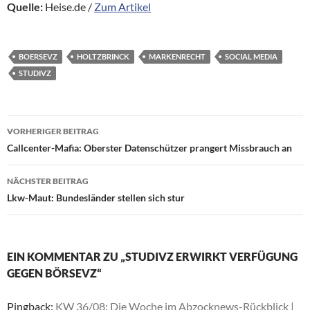
Quelle:
Heise.de /
Zum Artikel
BOERSEVZ
HOLTZBRINCK
MARKENRECHT
SOCIAL MEDIA
STUDIVZ
Beitragsnavigation
VORHERIGER BEITRAG
Callcenter-Mafia: Oberster Datenschützer prangert Missbrauch an
NÄCHSTER BEITRAG
Lkw-Maut: Bundesländer stellen sich stur
EIN KOMMENTAR ZU „STUDIVZ ERWIRKT VERFÜGUNG
GEGEN BÖRSEVZ“
Pingback:
KW 36/08: Die Woche im Abzocknews-Rückblick |