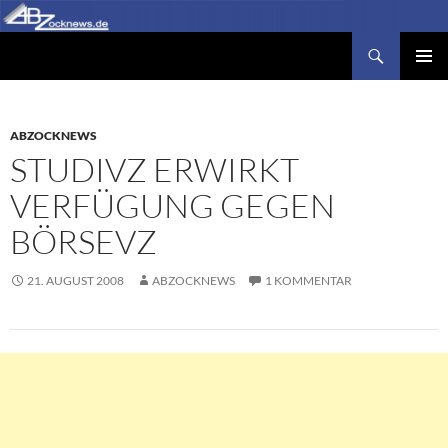
Zum
Inhalt
Suchen
Abzocknews.de
springen
PRIMÄR
MENÜ
ABZOCKNEWS
STUDIVZ ERWIRKT
VERFÜGUNG GEGEN
BÖRSEVZ
21. AUGUST 2008
ABZOCKNEWS
1 KOMMENTAR