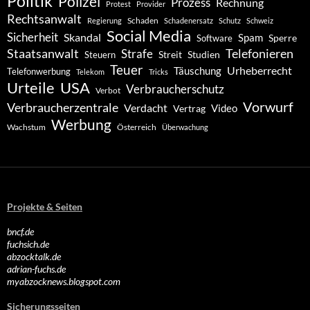
Politik
Polizei
Prozess
Rechnung
Protest
Provider
Rechtsanwalt
Schaden
Regierung
Schadenersatz
Schutz
Schweiz
Social Media
Sicherheit
Skandal
Spam
Software
Sperre
Staatsanwalt
Telefonieren
Strafe
Studien
Steuern
Streit
Teuer
Urheberrecht
Täuschung
Telefonwerbung
Telekom
Tricks
Urteile
USA
Verbraucherschutz
Verbot
Vorwurf
Verbraucherzentrale
Verdacht
Video
Vertrag
Werbung
Wachstum
Österreich
Überwachung
Projekte & Seiten
bncf.de
fuchsich.de
abzocktalk.de
adrian-fuchs.de
myabzocknews.blogspot.com
Sicherungsseiten