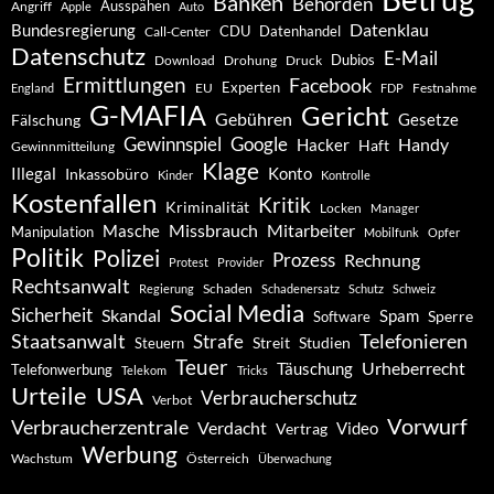
Banken
Behörden
Ausspähen
Angriff
Apple
Auto
Datenklau
Bundesregierung
CDU
Datenhandel
Call-Center
Datenschutz
E-Mail
Dubios
Drohung
Download
Druck
Ermittlungen
Facebook
Experten
EU
Festnahme
England
FDP
G-MAFIA
Gericht
Gebühren
Gesetze
Fälschung
Gewinnspiel
Google
Handy
Hacker
Haft
Gewinnmitteilung
Klage
Konto
Illegal
Inkassobüro
Kinder
Kontrolle
Kostenfallen
Kritik
Kriminalität
Locken
Manager
Missbrauch
Mitarbeiter
Masche
Manipulation
Mobilfunk
Opfer
Politik
Polizei
Prozess
Rechnung
Protest
Provider
Rechtsanwalt
Schaden
Regierung
Schadenersatz
Schutz
Schweiz
Social Media
Sicherheit
Skandal
Spam
Software
Sperre
Staatsanwalt
Telefonieren
Strafe
Studien
Steuern
Streit
Teuer
Urheberrecht
Täuschung
Telefonwerbung
Telekom
Tricks
Urteile
USA
Verbraucherschutz
Verbot
Vorwurf
Verbraucherzentrale
Verdacht
Video
Vertrag
Werbung
Wachstum
Österreich
Überwachung