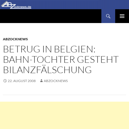
Zum
Inhalt
Suchen
Abzocknews.de
springen
PRIMÄR
MENÜ
ABZOCKNEWS
BETRUG IN BELGIEN:
BAHN-TOCHTER GESTEHT
BILANZFÄLSCHUNG
22. AUGUST 2008
ABZOCKNEWS