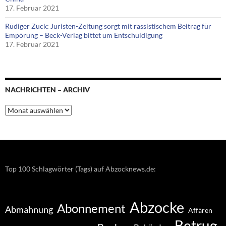
17. Februar 2021
Rüdiger Zuck: Juristen-Zeitung sorgt mit rassistischem Beitrag für
Empörung – Beck-Verlag bittet um Entschuldigung
17. Februar 2021
NACHRICHTEN – ARCHIV
Nachrichten
–
Archiv
Top 100 Schlagwörter (Tags) auf Abzocknews.de:
Abzocke
Abonnement
Abmahnung
Affären
Betrug