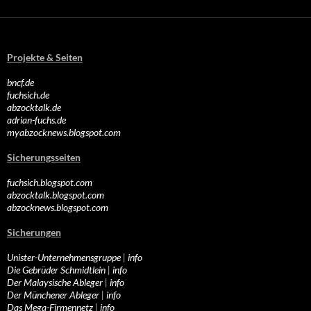
Projekte & Seiten
bncf.de
fuchsich.de
abzocktalk.de
adrian-fuchs.de
myabzocknews.blogspot.com
Sicherungsseiten
fuchsich.blogspot.com
abzocktalk.blogspot.com
abzocknews.blogspot.com
Sicherungen
Unister-Unternehmensgruppe
|
info
Die Gebrüder Schmidtlein
|
info
Der Malaysische Ableger
|
info
Der Münchener Ableger
|
info
Das Mega-Firmennetz
|
info