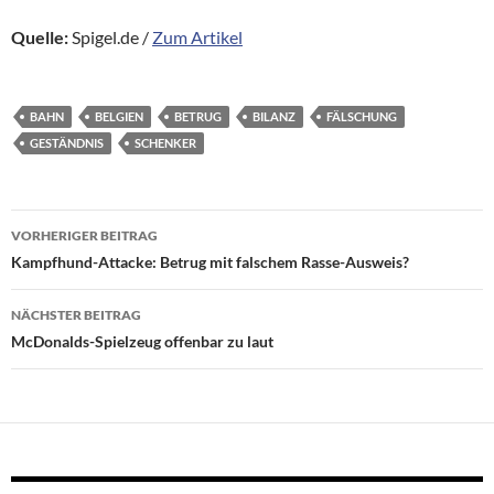
Quelle:
Spigel.de /
Zum Artikel
BAHN
BELGIEN
BETRUG
BILANZ
FÄLSCHUNG
GESTÄNDNIS
SCHENKER
Beitragsnavigation
VORHERIGER BEITRAG
Kampfhund-Attacke: Betrug mit falschem Rasse-Ausweis?
NÄCHSTER BEITRAG
McDonalds-Spielzeug offenbar zu laut