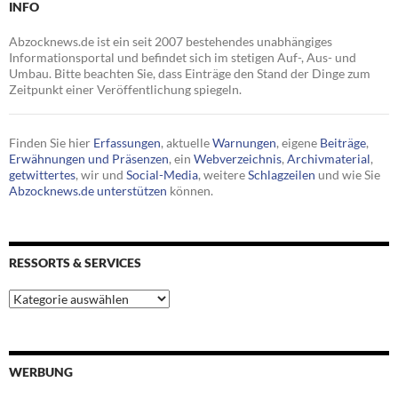
INFO
Abzocknews.de ist ein seit 2007 bestehendes unabhängiges
Informationsportal und befindet sich im stetigen Auf-, Aus- und
Umbau. Bitte beachten Sie, dass Einträge den Stand der Dinge zum
Zeitpunkt einer Veröffentlichung spiegeln.
Finden Sie hier
Erfassungen
, aktuelle
Warnungen
, eigene
Beiträge
,
Erwähnungen und Präsenzen
, ein
Webverzeichnis
,
Archivmaterial
,
getwittertes
, wir und
Social-Media
, weitere
Schlagzeilen
und wie Sie
Abzocknews.de unterstützen
können.
RESSORTS & SERVICES
Ressorts
&
Services
WERBUNG