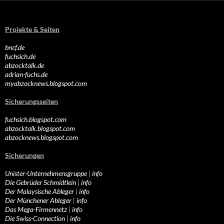
Projekte & Seiten
bncf.de
fuchsich.de
abzocktalk.de
adrian-fuchs.de
myabzocknews.blogspot.com
Sicherungsseiten
fuchsich.blogspot.com
abzocktalk.blogspot.com
abzocknews.blogspot.com
Sicherungen
Unister-Unternehmensgruppe
|
info
Die Gebrüder Schmidtlein
|
info
Der Malaysische Ableger
|
info
Der Münchener Ableger
|
info
Das Mega-Firmennetz
|
info
Die Swiss-Connection
|
info