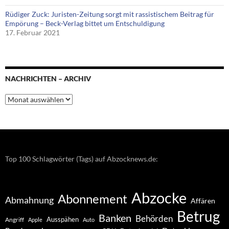
Rüdiger Zuck: Juristen-Zeitung sorgt mit rassistischem Beitrag für
Empörung – Beck-Verlag bittet um Entschuldigung
17. Februar 2021
NACHRICHTEN – ARCHIV
Nachrichten
–
Archiv
Top 100 Schlagwörter (Tags) auf Abzocknews.de:
Abzocke
Abonnement
Abmahnung
Affären
Betrug
Banken
Behörden
Ausspähen
Angriff
Apple
Auto