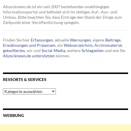
Abzocknews.de ist ein seit 2007 bestehendes unabhängiges
Informationsportal und befindet sich im stetigen Auf-, Aus- und
Umbau. Bitte beachten Sie, dass Einträge den Stand der Dinge zum
Zeitpunkt einer Veröffentlichung spiegeln.
Finden Sie hier
Erfassungen
, aktuelle
Warnungen
, eigene
Beiträge
,
Erwähnungen und Präsenzen
, ein
Webverzeichnis
,
Archivmaterial
,
getwittertes
, wir und
Social-Media
, weitere
Schlagzeilen
und wie Sie
Abzocknews.de unterstützen
können.
RESSORTS & SERVICES
Ressorts
&
Services
WERBUNG