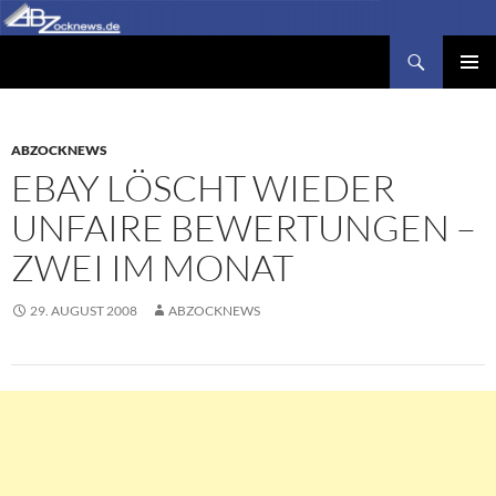
Zum
Inhalt
Suchen
Abzocknews.de
springen
PRIMÄR
MENÜ
ABZOCKNEWS
EBAY LÖSCHT WIEDER
UNFAIRE BEWERTUNGEN –
ZWEI IM MONAT
29. AUGUST 2008
ABZOCKNEWS