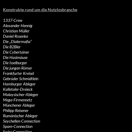
Konstrukte rund um die Nutzlosbranche
1337-Crew
Alexander Hennig
Christian Müller
Daniel Rosenke
Die „Dialermafia“
Die B2Bler
Die Cybertainer
Die Hasimäuse
Die Isselburger
Die jungen Römer
Frankfurter Kreisel
Gebrüder Schmidtlein
Hamburger Ableger
Kalletaler-Dreieck
Malaysischer-Ableger
Mega-Firmennetz
Münchener Ableger
Philipp Reisener
Rumänischer Ableger
Seychellen-Connection
Spam-Connection
Swiss-Connection