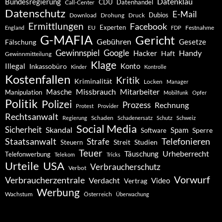
Datenklau
Bundesregierung
CDU
Datenhandel
Call-Center
Datenschutz
E-Mail
Dubios
Drohung
Download
Druck
Ermittlungen
Facebook
Experten
EU
Festnahme
England
FDP
G-MAFIA
Gericht
Gebühren
Gesetze
Fälschung
Gewinnspiel
Google
Handy
Hacker
Haft
Gewinnmitteilung
Klage
Konto
Illegal
Inkassobüro
Kinder
Kontrolle
Kostenfallen
Kritik
Kriminalität
Locken
Manager
Missbrauch
Mitarbeiter
Masche
Manipulation
Mobilfunk
Opfer
Politik
Polizei
Prozess
Rechnung
Protest
Provider
Rechtsanwalt
Schaden
Regierung
Schadenersatz
Schutz
Schweiz
Social Media
Sicherheit
Skandal
Spam
Software
Sperre
Staatsanwalt
Telefonieren
Strafe
Studien
Steuern
Streit
Teuer
Urheberrecht
Täuschung
Telefonwerbung
Telekom
Tricks
Urteile
USA
Verbraucherschutz
Verbot
Vorwurf
Verbraucherzentrale
Verdacht
Video
Vertrag
Werbung
Wachstum
Österreich
Überwachung