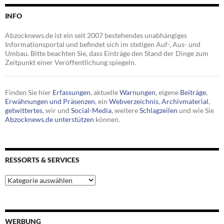
INFO
Abzocknews.de ist ein seit 2007 bestehendes unabhängiges
Informationsportal und befindet sich im stetigen Auf-, Aus- und
Umbau. Bitte beachten Sie, dass Einträge den Stand der Dinge zum
Zeitpunkt einer Veröffentlichung spiegeln.
Finden Sie hier
Erfassungen
, aktuelle
Warnungen
, eigene
Beiträge
,
Erwähnungen und Präsenzen
, ein
Webverzeichnis
,
Archivmaterial
,
getwittertes
, wir und
Social-Media
, weitere
Schlagzeilen
und wie Sie
Abzocknews.de unterstützen
können.
RESSORTS & SERVICES
Ressorts
&
Services
WERBUNG