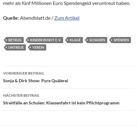
mehr als fünf Millionen Euro Spendengeld veruntreut haben.
Quelle:
Abendblatt.de /
Zum Artikel
BETRUG
KINDER IN NOT E. V.
KLAGE
SCHADEN
SPENDEN
UNTREUE
VEREIN
Beitragsnavigation
VORHERIGER BEITRAG
Sonja & Dirk Show: Pure Quälerei
NÄCHSTER BEITRAG
Streitfälle an Schulen: Klassenfahrt ist kein Pflichtprogramm