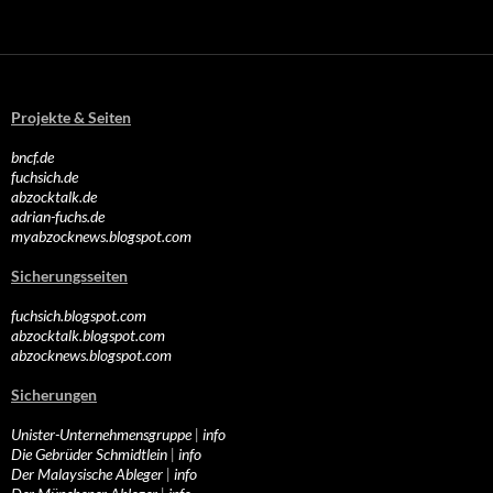
Projekte & Seiten
bncf.de
fuchsich.de
abzocktalk.de
adrian-fuchs.de
myabzocknews.blogspot.com
Sicherungsseiten
fuchsich.blogspot.com
abzocktalk.blogspot.com
abzocknews.blogspot.com
Sicherungen
Unister-Unternehmensgruppe
|
info
Die Gebrüder Schmidtlein
|
info
Der Malaysische Ableger
|
info