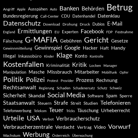
Betrug
Banken
Behörden
Ausspähen
Angriff
Apple
Auto
Datenklau
Bundesregierung
CDU
Datenhandel
Call-Center
Datenschutz
E-Mail
Dubios
Drohung
Download
Druck
Ermittlungen
Facebook
Experten
EU
Festnahme
England
FDP
G-MAFIA
Gericht
Gebühren
Gesetze
Fälschung
Gewinnspiel
Google
Handy
Hacker
Haft
Gewinnmitteilung
Klage
Konto
Illegal
Inkassobüro
Kinder
Kontrolle
Kostenfallen
Kritik
Kriminalität
Locken
Manager
Missbrauch
Mitarbeiter
Masche
Manipulation
Mobilfunk
Opfer
Politik
Polizei
Prozess
Rechnung
Protest
Provider
Rechtsanwalt
Schaden
Regierung
Schadenersatz
Schutz
Schweiz
Social Media
Sicherheit
Skandal
Spam
Software
Sperre
Staatsanwalt
Telefonieren
Strafe
Studien
Steuern
Streit
Teuer
Urheberrecht
Täuschung
Telefonwerbung
Telekom
Tricks
Urteile
USA
Verbraucherschutz
Verbot
Vorwurf
Verbraucherzentrale
Verdacht
Video
Vertrag
Werbung
Wachstum
Österreich
Überwachung