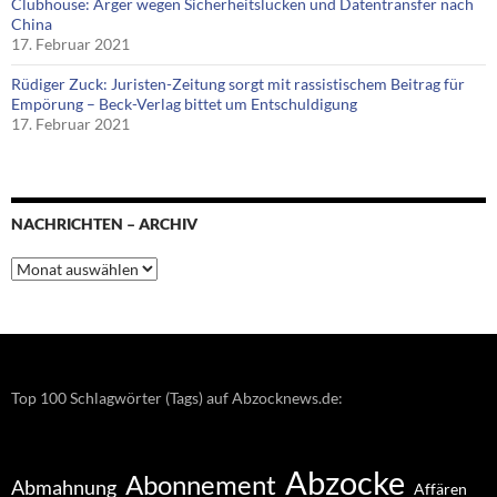
Clubhouse: Ärger wegen Sicherheitslücken und Datentransfer nach
China
17. Februar 2021
Rüdiger Zuck: Juristen-Zeitung sorgt mit rassistischem Beitrag für
Empörung – Beck-Verlag bittet um Entschuldigung
17. Februar 2021
NACHRICHTEN – ARCHIV
Nachrichten
–
Archiv
Top 100 Schlagwörter (Tags) auf Abzocknews.de:
Abzocke
Abonnement
Abmahnung
Affären