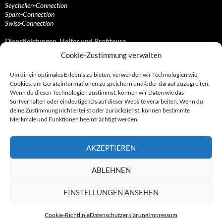
Seychellen-Connection
Spam-Connection
Swiss-Connection
Dienstleistungen, Helfer und Profiteure
Cookie-Zustimmung verwalten
Anonymisierungsdienste, VPN- und Web-Proxy…
Anwaltliche Vertretungen, Kanzleien und Juristen
Um dir ein optimales Erlebnis zu bieten, verwenden wir Technologien wie
Bezahlsysteme, Finanzdienstleister und…
Cookies, um Geräteinformationen zu speichern und/oder darauf zuzugreifen.
Bürodienstleister, Firmengründer- und/oder…
Wenn du diesen Technologien zustimmst, können wir Daten wie das
Datenhändler, Adressbroker und zielgerichtetes…
Surfverhalten oder eindeutige IDs auf dieser Website verarbeiten. Wenn du
Hosting, Routing, Provider, Domain-, Web- und…
deine Zustimmung nicht erteilst oder zurückziehst, können bestimmte
Inkasso, Forderungsmanagement und eintreibende…
Merkmale und Funktionen beeinträchtigt werden.
Spieleanbieter, Online- und Browsergames
Onlinecasinos, Glücksspiele, Poker, Roulette & Co.
Partnerprogramme, Vertriebskanäle- und…
AKZEPTIEREN
Telekommunikationsdienstleister, Internet…
Vereine, Verbände, Vereinigungen und Lobbyisten
Web-Rotlichtbezirk, Erotik- und XXX-Anbieter
ABLEHNEN
Sonstige Dienstleister, Profiteure und Kooperationen
EINSTELLUNGEN ANSEHEN
Cookie-Richtlinie
Datenschutzerklärung
Impressum
© 2007 - 2026 by Abzocknews.de