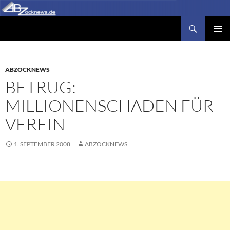
Zum
Inhalt
Suchen
Abzocknews.de
springen
PRIMÄR
MENÜ
ABZOCKNEWS
BETRUG:
MILLIONENSCHADEN FÜR
VEREIN
1. SEPTEMBER 2008
ABZOCKNEWS