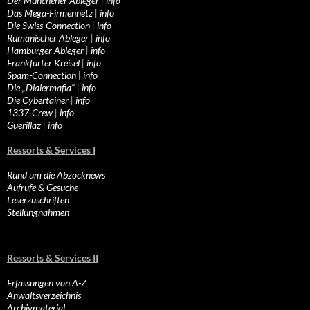
Der Münchener Ableger
|
info
Das Mega-Firmennetz
|
info
Die Swiss-Connection
|
info
Rumänischer Ableger
|
info
Hamburger Ableger
|
info
Frankfurter Kreisel
|
info
Spam-Connection
|
info
Die „Dialermafia“
|
info
Die Cybertainer
|
info
1337-Crew
|
info
Guerillaz
|
info
Ressorts & Services I
Rund um die Abzocknews
Aufrufe & Gesuche
Leserzuschriften
Stellungnahmen
Ressorts & Services II
Erfassungen von A-Z
Anwaltsverzeichnis
Archivmaterial