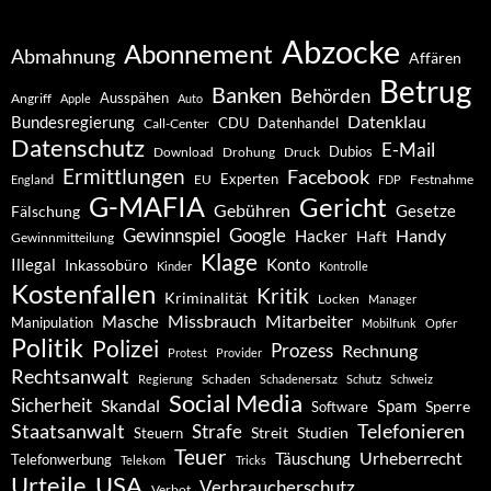
Abzocke
Abonnement
Abmahnung
Affären
Betrug
Banken
Behörden
Ausspähen
Angriff
Apple
Auto
Datenklau
Bundesregierung
CDU
Datenhandel
Call-Center
Datenschutz
E-Mail
Dubios
Drohung
Download
Druck
Ermittlungen
Facebook
Experten
EU
Festnahme
England
FDP
G-MAFIA
Gericht
Gebühren
Gesetze
Fälschung
Gewinnspiel
Google
Handy
Hacker
Haft
Gewinnmitteilung
Klage
Konto
Illegal
Inkassobüro
Kinder
Kontrolle
Kostenfallen
Kritik
Kriminalität
Locken
Manager
Missbrauch
Mitarbeiter
Masche
Manipulation
Mobilfunk
Opfer
Politik
Polizei
Prozess
Rechnung
Protest
Provider
Rechtsanwalt
Schaden
Regierung
Schadenersatz
Schutz
Schweiz
Social Media
Sicherheit
Skandal
Spam
Software
Sperre
Staatsanwalt
Telefonieren
Strafe
Studien
Steuern
Streit
Teuer
Urheberrecht
Täuschung
Telefonwerbung
Telekom
Tricks
Urteile
USA
Verbraucherschutz
Verbot