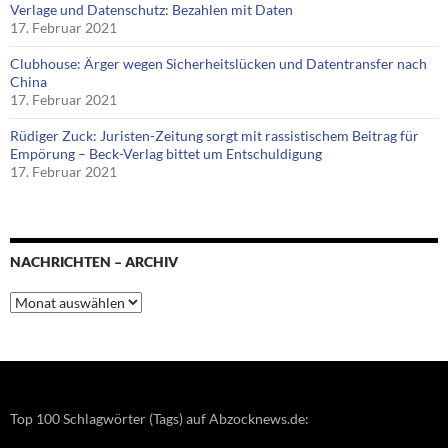
Verlage und Datenschutz: Bezahlen mit Daten
17. Februar 2021
Clubhouse: Ärger wegen Sicherheitslücken und Datentransfer nach
China
17. Februar 2021
Rüdiger Zuck: Juristen-Zeitung sorgt mit rassistischem Beitrag für
Empörung – Beck-Verlag bittet um Entschuldigung
17. Februar 2021
NACHRICHTEN – ARCHIV
Nachrichten
–
Archiv
Top 100 Schlagwörter (Tags) auf Abzocknews.de: