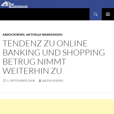
Zum
Inhalt
Suchen
Abzocknews.de
springen
PRIMÄR
MENÜ
ABZOCKNEWS
,
AKTUELLE WARNUNGEN
TENDENZ ZU ONLINE
BANKING UND SHOPPING
BETRUG NIMMT
WEITERHIN ZU
1. SEPTEMBER 2008
ABZOCKNEWS