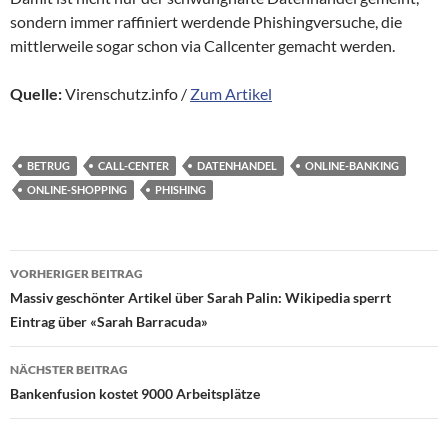
sondern immer raffiniert werdende Phishingversuche, die
mittlerweile sogar schon via Callcenter gemacht werden.
Quelle:
Virenschutz.info /
Zum Artikel
BETRUG
CALL-CENTER
DATENHANDEL
ONLINE-BANKING
ONLINE-SHOPPING
PHISHING
Beitragsnavigation
VORHERIGER BEITRAG
Massiv geschönter Artikel über Sarah Palin: Wikipedia sperrt
Eintrag über «Sarah Barracuda»
NÄCHSTER BEITRAG
Bankenfusion kostet 9000 Arbeitsplätze