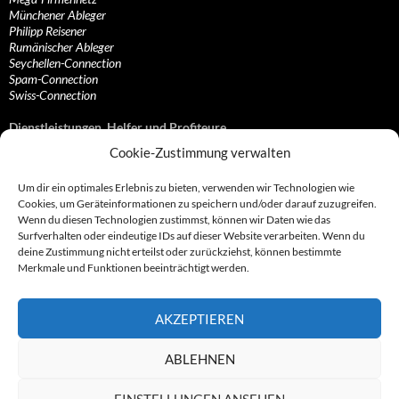
Münchener Ableger
Philipp Reisener
Rumänischer Ableger
Seychellen-Connection
Spam-Connection
Swiss-Connection
Dienstleistungen, Helfer und Profiteure
Cookie-Zustimmung verwalten
Anonymisierungsdienste, VPN- und Web-Proxy…
Anwaltliche Vertretungen, Kanzleien und Juristen
Um dir ein optimales Erlebnis zu bieten, verwenden wir Technologien wie
Bezahlsysteme, Finanzdienstleister und…
Cookies, um Geräteinformationen zu speichern und/oder darauf zuzugreifen.
Bürodienstleister, Firmengründer- und/oder…
Wenn du diesen Technologien zustimmst, können wir Daten wie das
Datenhändler, Adressbroker und zielgerichtetes…
Surfverhalten oder eindeutige IDs auf dieser Website verarbeiten. Wenn du
Hosting, Routing, Provider, Domain-, Web- und…
deine Zustimmung nicht erteilst oder zurückziehst, können bestimmte
Inkasso, Forderungsmanagement und eintreibende…
Merkmale und Funktionen beeinträchtigt werden.
Spieleanbieter, Online- und Browsergames
Onlinecasinos, Glücksspiele, Poker, Roulette & Co.
Partnerprogramme, Vertriebskanäle- und…
AKZEPTIEREN
Telekommunikationsdienstleister, Internet…
Vereine, Verbände, Vereinigungen und Lobbyisten
Web-Rotlichtbezirk, Erotik- und XXX-Anbieter
ABLEHNEN
Sonstige Dienstleister, Profiteure und Kooperationen
EINSTELLUNGEN ANSEHEN