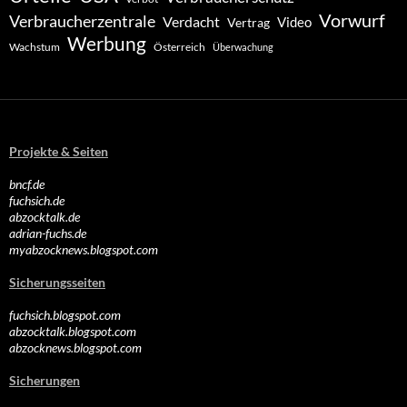
Vorwurf
Verbraucherzentrale
Verdacht
Video
Vertrag
Werbung
Wachstum
Österreich
Überwachung
Projekte & Seiten
bncf.de
fuchsich.de
abzocktalk.de
adrian-fuchs.de
myabzocknews.blogspot.com
Sicherungsseiten
fuchsich.blogspot.com
abzocktalk.blogspot.com
abzocknews.blogspot.com
Sicherungen