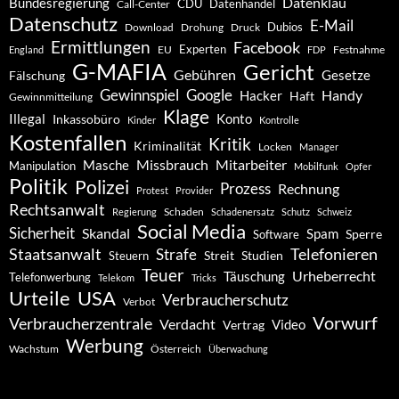
Datenklau
Bundesregierung
CDU
Datenhandel
Call-Center
Datenschutz
E-Mail
Dubios
Drohung
Download
Druck
Ermittlungen
Facebook
Experten
EU
Festnahme
England
FDP
G-MAFIA
Gericht
Gebühren
Gesetze
Fälschung
Gewinnspiel
Google
Handy
Hacker
Haft
Gewinnmitteilung
Klage
Konto
Illegal
Inkassobüro
Kinder
Kontrolle
Kostenfallen
Kritik
Kriminalität
Locken
Manager
Missbrauch
Mitarbeiter
Masche
Manipulation
Mobilfunk
Opfer
Politik
Polizei
Prozess
Rechnung
Protest
Provider
Rechtsanwalt
Schaden
Regierung
Schadenersatz
Schutz
Schweiz
Social Media
Sicherheit
Skandal
Spam
Software
Sperre
Staatsanwalt
Telefonieren
Strafe
Studien
Steuern
Streit
Teuer
Urheberrecht
Täuschung
Telefonwerbung
Telekom
Tricks
Urteile
USA
Verbraucherschutz
Verbot
Vorwurf
Verbraucherzentrale
Verdacht
Video
Vertrag
Werbung
Wachstum
Österreich
Überwachung