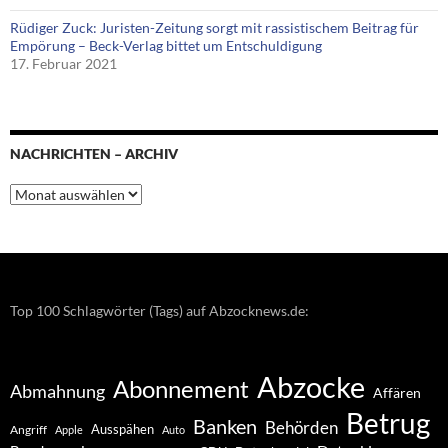
Rüdiger Zuck: Juristen-Zeitung sorgt mit rassistischem Beitrag für
Empörung – Beck-Verlag bittet um Entschuldigung
17. Februar 2021
NACHRICHTEN – ARCHIV
Nachrichten
–
Archiv
Top 100 Schlagwörter (Tags) auf Abzocknews.de:
Abzocke
Abonnement
Abmahnung
Affären
Betrug
Banken
Behörden
Ausspähen
Angriff
Apple
Auto