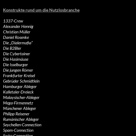
Konstrukte rund um die Nutzlosbranche
1337-Crew
Alexander Hennig
Christian Müller
Daniel Rosenke
Die „Dialermafia“
Die B2Bler
Die Cybertainer
Die Hasimäuse
Die Isselburger
Die jungen Römer
Frankfurter Kreisel
Gebrüder Schmidtlein
Hamburger Ableger
Kalletaler-Dreieck
Malaysischer-Ableger
Mega-Firmennetz
Münchener Ableger
Philipp Reisener
Rumänischer Ableger
Seychellen-Connection
Spam-Connection
Swiss-Connection