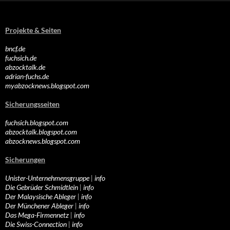
Projekte & Seiten
bncf.de
fuchsich.de
abzocktalk.de
adrian-fuchs.de
myabzocknews.blogspot.com
Sicherungsseiten
fuchsich.blogspot.com
abzocktalk.blogspot.com
abzocknews.blogspot.com
Sicherungen
Unister-Unternehmensgruppe
|
info
Die Gebrüder Schmidtlein
|
info
Der Malaysische Ableger
|
info
Der Münchener Ableger
|
info
Das Mega-Firmennetz
|
info
Die Swiss-Connection
|
info