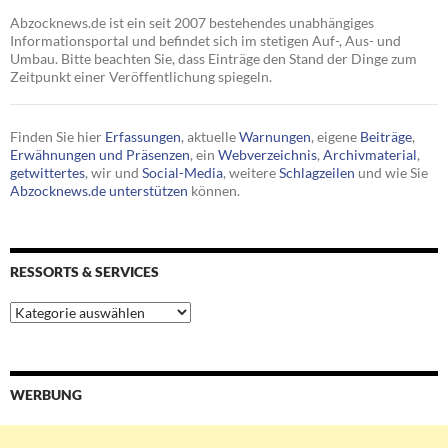
Abzocknews.de ist ein seit 2007 bestehendes unabhängiges
Informationsportal und befindet sich im stetigen Auf-, Aus- und
Umbau. Bitte beachten Sie, dass Einträge den Stand der Dinge zum
Zeitpunkt einer Veröffentlichung spiegeln.
Finden Sie hier
Erfassungen
, aktuelle
Warnungen
, eigene
Beiträge
,
Erwähnungen und Präsenzen
, ein
Webverzeichnis
,
Archivmaterial
,
getwittertes
, wir und
Social-Media
, weitere
Schlagzeilen
und wie Sie
Abzocknews.de unterstützen
können.
RESSORTS & SERVICES
Ressorts
&
Services
WERBUNG