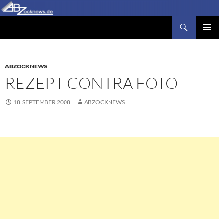
Zum
Inhalt
Suchen
Abzocknews.de
springen
PRIMÄR
MENÜ
ABZOCKNEWS
REZEPT CONTRA FOTO
18. SEPTEMBER 2008
ABZOCKNEWS