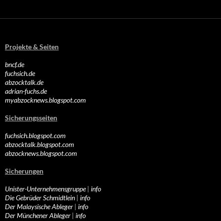
Projekte & Seiten
bncf.de
fuchsich.de
abzocktalk.de
adrian-fuchs.de
myabzocknews.blogspot.com
Sicherungsseiten
fuchsich.blogspot.com
abzocktalk.blogspot.com
abzocknews.blogspot.com
Sicherungen
Unister-Unternehmensgruppe
|
info
Die Gebrüder Schmidtlein
|
info
Der Malaysische Ableger
|
info
Der Münchener Ableger
|
info