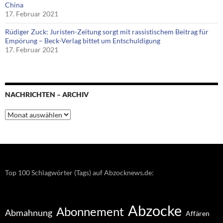
China
17. Februar 2021
Rüdiger Zuck: Juristen-Zeitung sorgt mit rassistischem Beitrag für
Empörung – Beck-Verlag bittet um Entschuldigung
17. Februar 2021
NACHRICHTEN – ARCHIV
Nachrichten
–
Archiv
Top 100 Schlagwörter (Tags) auf Abzocknews.de:
Abzocke
Abonnement
Abmahnung
Affären