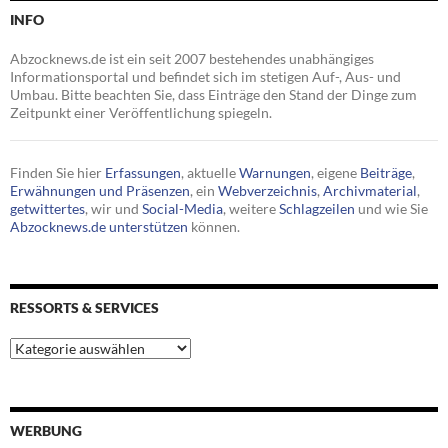
INFO
Abzocknews.de ist ein seit 2007 bestehendes unabhängiges
Informationsportal und befindet sich im stetigen Auf-, Aus- und
Umbau. Bitte beachten Sie, dass Einträge den Stand der Dinge zum
Zeitpunkt einer Veröffentlichung spiegeln.
Finden Sie hier
Erfassungen
, aktuelle
Warnungen
, eigene
Beiträge
,
Erwähnungen und Präsenzen
, ein
Webverzeichnis
,
Archivmaterial
,
getwittertes
, wir und
Social-Media
, weitere
Schlagzeilen
und wie Sie
Abzocknews.de unterstützen
können.
RESSORTS & SERVICES
Ressorts
&
Services
WERBUNG