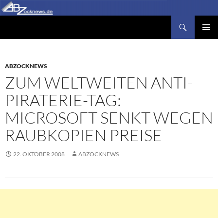
Zum
Inhalt
Suchen
Abzocknews.de
springen
PRIMÄR
MENÜ
ABZOCKNEWS
ZUM WELTWEITEN ANTI-
PIRATERIE-TAG:
MICROSOFT SENKT WEGEN
RAUBKOPIEN PREISE
22. OKTOBER 2008
ABZOCKNEWS