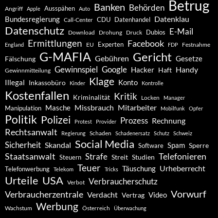
Betrug
Banken
Behörden
Ausspähen
Angriff
Apple
Auto
Datenklau
Bundesregierung
CDU
Datenhandel
Call-Center
Datenschutz
E-Mail
Dubios
Drohung
Download
Druck
Ermittlungen
Facebook
Experten
EU
Festnahme
England
FDP
G-MAFIA
Gericht
Gebühren
Gesetze
Fälschung
Gewinnspiel
Google
Handy
Hacker
Haft
Gewinnmitteilung
Klage
Konto
Illegal
Inkassobüro
Kinder
Kontrolle
Kostenfallen
Kritik
Kriminalität
Locken
Manager
Missbrauch
Mitarbeiter
Masche
Manipulation
Mobilfunk
Opfer
Politik
Polizei
Prozess
Rechnung
Protest
Provider
Rechtsanwalt
Schaden
Regierung
Schadenersatz
Schutz
Schweiz
Social Media
Sicherheit
Skandal
Spam
Software
Sperre
Staatsanwalt
Telefonieren
Strafe
Studien
Steuern
Streit
Teuer
Urheberrecht
Täuschung
Telefonwerbung
Telekom
Tricks
Urteile
USA
Verbraucherschutz
Verbot
Vorwurf
Verbraucherzentrale
Verdacht
Video
Vertrag
Werbung
Wachstum
Österreich
Überwachung