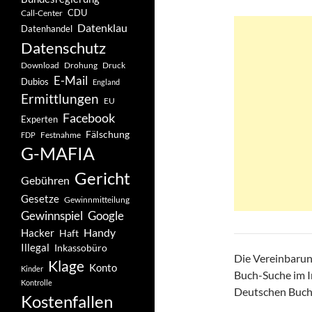
CDU
Call-Center
Datenklau
Datenhandel
Datenschutz
Drohung
Download
Druck
E-Mail
Dubios
England
Ermittlungen
EU
Facebook
Experten
Fälschung
Festnahme
FDP
G-MAFIA
Gericht
Gebühren
Gesetze
Gewinnmitteilung
Gewinnspiel
Google
Handy
Hacker
Haft
Illegal
Inkassobüro
Die Vereinbarun
Klage
Konto
Kinder
Buch-Suche im In
Kontrolle
Deutschen Buchh
Kostenfallen