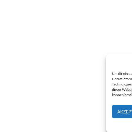
Um dir ein o
Geräteinform
Technologien
dieser Websi
können best
AKZEP