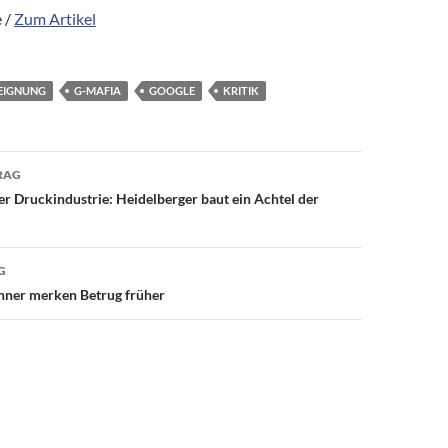
 /
Zum Artikel
EIGNUNG
G-MAFIA
GOOGLE
KRITIK
avigation
RAG
der Druckindustrie: Heidelberger baut ein Achtel der
G
nner merken Betrug früher