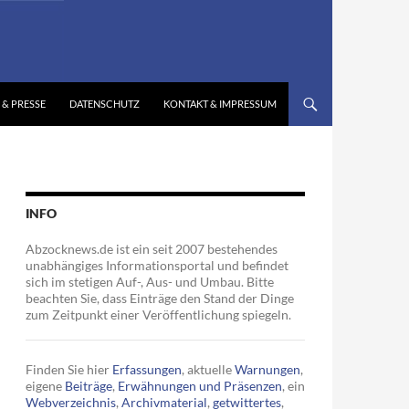
 & PRESSE
DATENSCHUTZ
KONTAKT & IMPRESSUM
INFO
Abzocknews.de ist ein seit 2007 bestehendes
unabhängiges Informationsportal und befindet
sich im stetigen Auf-, Aus- und Umbau. Bitte
beachten Sie, dass Einträge den Stand der Dinge
zum Zeitpunkt einer Veröffentlichung spiegeln.
Finden Sie hier
Erfassungen
, aktuelle
Warnungen
,
eigene
Beiträge
,
Erwähnungen und Präsenzen
, ein
Webverzeichnis
,
Archivmaterial
,
getwittertes
,