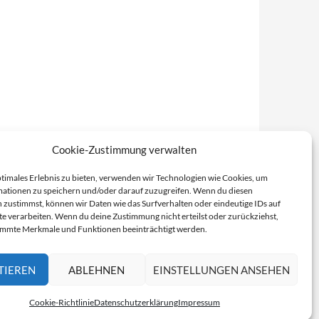
Cookie-Zustimmung verwalten
ptimales Erlebnis zu bieten, verwenden wir Technologien wie Cookies, um
ationen zu speichern und/oder darauf zuzugreifen. Wenn du diesen
 zustimmst, können wir Daten wie das Surfverhalten oder eindeutige IDs auf
te verarbeiten. Wenn du deine Zustimmung nicht erteilst oder zurückziehst,
immte Merkmale und Funktionen beeinträchtigt werden.
TIEREN
ABLEHNEN
EINSTELLUNGEN ANSEHEN
Cookie-Richtlinie
Datenschutzerklärung
Impressum