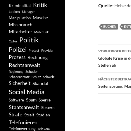
Kritik
Quelle:
Heise.de
Kriminalität
Locken
Manager
Masche
Manipulation
Missbrauch
BÜCHER
ENT
Mitarbeiter
Mobilfunk
Politik
Opfer
Beitragsn
Polizei
Protest
Provider
VORHERIGER BEIT
Prozess
Rechnung
Globale Krise in 
Rechtsanwalt
Stellen ab
Schaden
Regierung
Schadenersatz
Schutz
Schweiz
NÄCHSTER BEITRA
Sicherheit
Skandal
Seitensprung: Mä
Social Media
Spam
Software
Sperre
Staatsanwalt
Steuern
Strafe
Studien
Streit
Telefonieren
Telefonwerbung
Telekom