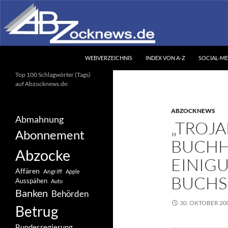
Zum
Inhalt
springen
Suchen
Abzocknews.de
WEBVERZEICHNIS
INDEX VON A-Z
SOCIAL-ME
Ihr unabhängiges
Top 100 Schlagwörter (Tags)
Informationsportal
auf Abzocknews.de:
ABZOCKNEWS
Abmahnung
„TROJA
Abonnement
BUCHH
Abzocke
EINIG
Affären
Angriff
Apple
BUCH
Ausspähen
Auto
Banken
Behörden
30. OKTOBER 20
Betrug
Bundesregierung