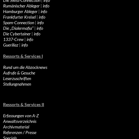
Die Swiss-Connection
|
info
Rumänischer Ableger
|
info
Hamburger Ableger
|
info
Frankfurter Kreisel
|
info
Spam-Connection
|
info
Die „Dialermafia“
|
info
Die Cybertainer
|
info
1337-Crew
|
info
Guerillaz
|
info
Ressorts & Services I
Rund um die Abzocknews
Aufrufe & Gesuche
Leserzuschriften
Stellungnahmen
Ressorts & Services II
Erfassungen von A-Z
Anwaltsverzeichnis
Archivmaterial
Referenzen / Presse
Specials