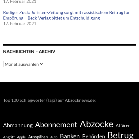
17. Februar 2021
Rüdiger Zuck: Juristen-Zeitung sorgt mit rassistischem Beitrag für
Empörung – Beck-Verlag bittet um Entschuldigung
17. Februar 2021
NACHRICHTEN – ARCHIV
Nachrichten
–
Archiv
Top 100 Schlagwörter (Tags) auf Abzocknews.de:
Abzocke
Abonnement
Abmahnung
Affären
Betrug
Banken
Behörden
Ausspähen
Angriff
Apple
Auto