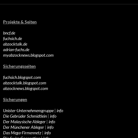
Projekte & Seiten
bncf.de
fuchsich.de
abzocktalk.de
adrian-fuchs.de
myabzocknews.blogspot.com
Sicherungsseiten
fuchsich.blogspot.com
abzocktalk.blogspot.com
abzocknews.blogspot.com
Sicherungen
Unister-Unternehmensgruppe
|
info
Die Gebrüder Schmidtlein
|
info
Der Malaysische Ableger
|
info
Der Münchener Ableger
|
info
Das Mega-Firmennetz
|
info