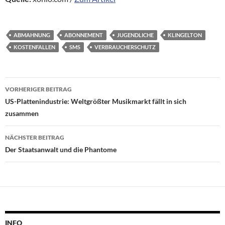
ABMAHNUNG
ABONNEMENT
JUGENDLICHE
KLINGELTON
KOSTENFALLEN
SMS
VERBRAUCHERSCHUTZ
Beitragsnavigation
VORHERIGER BEITRAG
US-Plattenindustrie: Weltgrößter Musikmarkt fällt in sich
zusammen
NÄCHSTER BEITRAG
Der Staatsanwalt und die Phantome
INFO