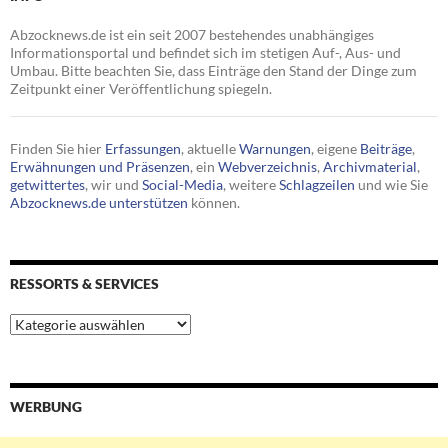
Abzocknews.de ist ein seit 2007 bestehendes unabhängiges
Informationsportal und befindet sich im stetigen Auf-, Aus- und
Umbau. Bitte beachten Sie, dass Einträge den Stand der Dinge zum
Zeitpunkt einer Veröffentlichung spiegeln.
Finden Sie hier
Erfassungen
, aktuelle
Warnungen
, eigene
Beiträge
,
Erwähnungen und Präsenzen
, ein
Webverzeichnis
,
Archivmaterial
,
getwittertes
, wir und
Social-Media
, weitere
Schlagzeilen
und wie Sie
Abzocknews.de unterstützen
können.
RESSORTS & SERVICES
Ressorts
&
Services
WERBUNG