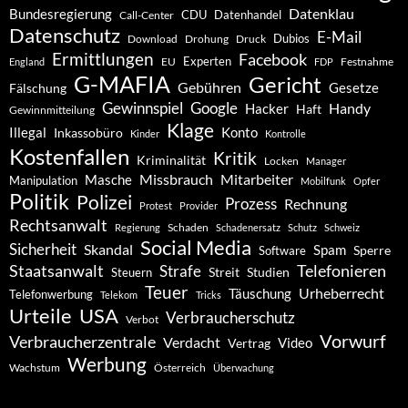
Datenklau
Bundesregierung
CDU
Datenhandel
Call-Center
Datenschutz
E-Mail
Dubios
Drohung
Download
Druck
Ermittlungen
Facebook
Experten
EU
Festnahme
England
FDP
G-MAFIA
Gericht
Gebühren
Gesetze
Fälschung
Gewinnspiel
Google
Handy
Hacker
Haft
Gewinnmitteilung
Klage
Konto
Illegal
Inkassobüro
Kinder
Kontrolle
Kostenfallen
Kritik
Kriminalität
Locken
Manager
Missbrauch
Mitarbeiter
Masche
Manipulation
Mobilfunk
Opfer
Politik
Polizei
Prozess
Rechnung
Protest
Provider
Rechtsanwalt
Schaden
Regierung
Schadenersatz
Schutz
Schweiz
Social Media
Sicherheit
Skandal
Spam
Software
Sperre
Staatsanwalt
Telefonieren
Strafe
Studien
Steuern
Streit
Teuer
Urheberrecht
Täuschung
Telefonwerbung
Telekom
Tricks
Urteile
USA
Verbraucherschutz
Verbot
Vorwurf
Verbraucherzentrale
Verdacht
Video
Vertrag
Werbung
Wachstum
Österreich
Überwachung