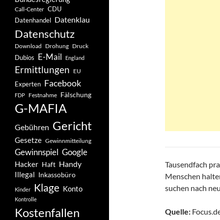
CDU
Call-Center
Datenklau
Datenhandel
Datenschutz
Drohung
Download
Druck
E-Mail
Dubios
England
Ermittlungen
EU
Facebook
Experten
Fälschung
Festnahme
FDP
G-MAFIA
Gericht
Gebühren
Gesetze
Gewinnmitteilung
Gewinnspiel
Google
Handy
Hacker
Tausendfach pra
Haft
Illegal
Inkassobüro
Menschen halte
Klage
suchen nach ne
Konto
Kinder
Kontrolle
Kostenfallen
Quelle:
Focus.de