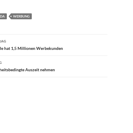
NDA
WERBUNG
avigation
RAG
le hat 1,5 Millionen Werbekunden
G
heitsbedingte Auszeit nehmen