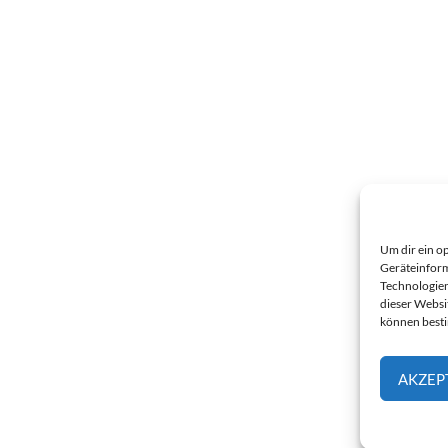
Um dir ein o
Geräteinform
Technologien
dieser Websi
können best
AKZEP