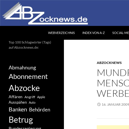
Zum
Inhalt
springen
Suchen
Abzocknews.de
WEBVERZEICHNIS
INDEX VON A-Z
SOCIAL-ME
Ihr unabhängiges
Top 100 Schlagwörter (Tags)
Informationsportal
auf Abzocknews.de:
ABZOCKNEWS
Abmahnung
MUNDP
Abonnement
MENSC
Abzocke
WERB
Affären
Angriff
Apple
Ausspähen
Auto
16. JANUAR 200
Banken
Behörden
Betrug
Bundesregierung