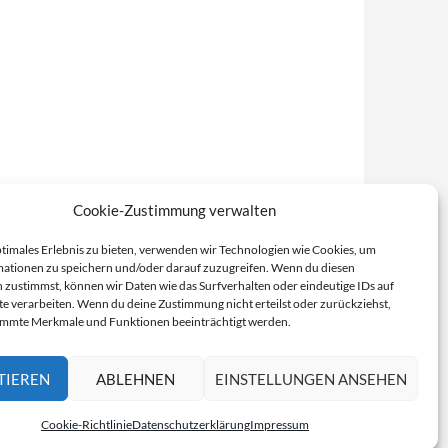
Cookie-Zustimmung verwalten
ptimales Erlebnis zu bieten, verwenden wir Technologien wie Cookies, um
ationen zu speichern und/oder darauf zuzugreifen. Wenn du diesen
 zustimmst, können wir Daten wie das Surfverhalten oder eindeutige IDs auf
te verarbeiten. Wenn du deine Zustimmung nicht erteilst oder zurückziehst,
immte Merkmale und Funktionen beeinträchtigt werden.
TIEREN
ABLEHNEN
EINSTELLUNGEN ANSEHEN
Cookie-Richtlinie
Datenschutzerklärung
Impressum