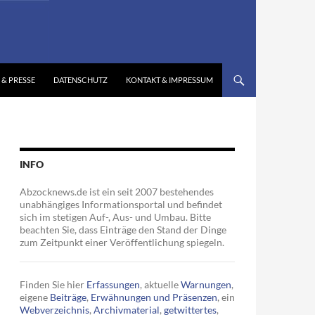
 & PRESSE
DATENSCHUTZ
KONTAKT & IMPRESSUM
INFO
Abzocknews.de ist ein seit 2007 bestehendes
unabhängiges Informationsportal und befindet
sich im stetigen Auf-, Aus- und Umbau. Bitte
beachten Sie, dass Einträge den Stand der Dinge
zum Zeitpunkt einer Veröffentlichung spiegeln.
Finden Sie hier
Erfassungen
, aktuelle
Warnungen
,
eigene
Beiträge
,
Erwähnungen und Präsenzen
, ein
Webverzeichnis
,
Archivmaterial
,
getwittertes
,