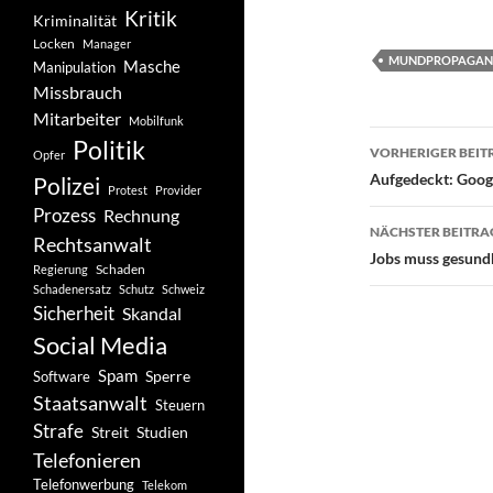
Kritik
Kriminalität
Locken
Manager
MUNDPROPAGA
Masche
Manipulation
Missbrauch
Mitarbeiter
Mobilfunk
Beitragsn
Politik
VORHERIGER BEIT
Opfer
Aufgedeckt: Goog
Polizei
Protest
Provider
Prozess
Rechnung
NÄCHSTER BEITRA
Rechtsanwalt
Jobs muss gesund
Schaden
Regierung
Schadenersatz
Schutz
Schweiz
Sicherheit
Skandal
Social Media
Spam
Software
Sperre
Staatsanwalt
Steuern
Strafe
Studien
Streit
Telefonieren
Telefonwerbung
Telekom