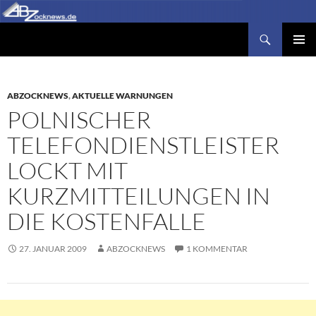
Zum
Inhalt
Suchen
Abzocknews.de
springen
PRIMÄR
MENÜ
ABZOCKNEWS
,
AKTUELLE WARNUNGEN
POLNISCHER
TELEFONDIENSTLEISTER
LOCKT MIT
KURZMITTEILUNGEN IN
DIE KOSTENFALLE
27. JANUAR 2009
ABZOCKNEWS
1 KOMMENTAR