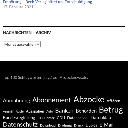
Empörung – Beck-Verlag bittet um Entschuldigung
17. Februar 2021
NACHRICHTEN – ARCHIV
Nachrichten
–
Archiv
Top 100 Schlagwörter (Tags) auf Abzocknews.de:
Abzocke
Abonnement
Abmahnung
Affären
Betrug
Banken
Behörden
Ausspähen
Angriff
Apple
Auto
Datenklau
Bundesregierung
CDU
Datenhandel
Call-Center
Datenschutz
E-Mail
Dubios
Drohung
Download
Druck