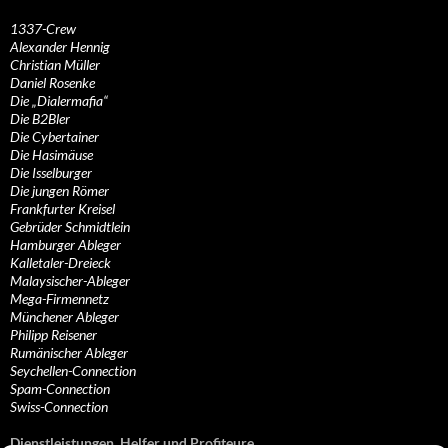
1337-Crew
Alexander Hennig
Christian Müller
Daniel Rosenke
Die „Dialermafia“
Die B2Bler
Die Cybertainer
Die Hasimäuse
Die Isselburger
Die jungen Römer
Frankfurter Kreisel
Gebrüder Schmidtlein
Hamburger Ableger
Kalletaler-Dreieck
Malaysischer-Ableger
Mega-Firmennetz
Münchener Ableger
Philipp Reisener
Rumänischer Ableger
Seychellen-Connection
Spam-Connection
Swiss-Connection
Dienstleistungen, Helfer und Profiteure