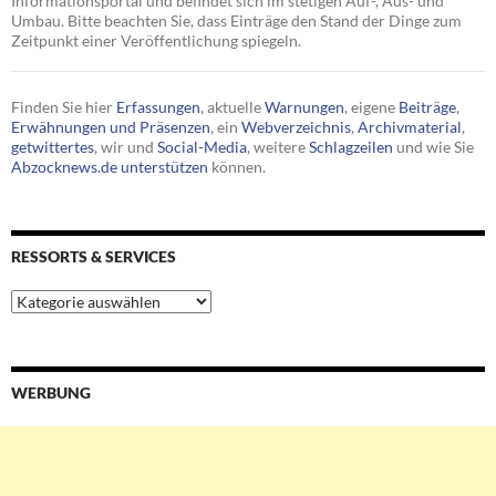
Informationsportal und befindet sich im stetigen Auf-, Aus- und
Umbau. Bitte beachten Sie, dass Einträge den Stand der Dinge zum
Zeitpunkt einer Veröffentlichung spiegeln.
Finden Sie hier
Erfassungen
, aktuelle
Warnungen
, eigene
Beiträge
,
Erwähnungen und Präsenzen
, ein
Webverzeichnis
,
Archivmaterial
,
getwittertes
, wir und
Social-Media
, weitere
Schlagzeilen
und wie Sie
Abzocknews.de unterstützen
können.
RESSORTS & SERVICES
Ressorts
&
Services
WERBUNG