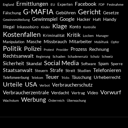
Ermittlungen
Facebook
Experten
EU
Festnahme
England
FDP
G-MAFIA
Gericht
Gebühren
Gesetze
Fälschung
Gewinnspiel
Google
Handy
Hacker
Haft
Gewinnmitteilung
Klage
Konto
Illegal
Inkassobüro
Kinder
Kontrolle
Kostenfallen
Kritik
Kriminalität
Locken
Manager
Missbrauch
Mitarbeiter
Masche
Manipulation
Mobilfunk
Opfer
Politik
Polizei
Prozess
Rechnung
Protest
Provider
Rechtsanwalt
Schaden
Regierung
Schadenersatz
Schutz
Schweiz
Social Media
Sicherheit
Skandal
Spam
Software
Sperre
Staatsanwalt
Telefonieren
Strafe
Studien
Steuern
Streit
Teuer
Urheberrecht
Täuschung
Telefonwerbung
Telekom
Tricks
Urteile
USA
Verbraucherschutz
Verbot
Vorwurf
Verbraucherzentrale
Verdacht
Video
Vertrag
Werbung
Wachstum
Österreich
Überwachung