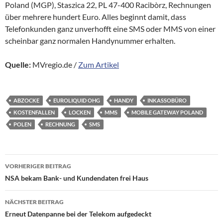
Poland (MGP), Staszica 22, PL 47-400 Racibòrz, Rechnungen
über mehrere hundert Euro. Alles beginnt damit, dass
Telefonkunden ganz unverhofft eine SMS oder MMS von einer
scheinbar ganz normalen Handynummer erhalten.
Quelle:
MVregio.de /
Zum Artikel
ABZOCKE
EUROLIQUID OHG
HANDY
INKASSOBÜRO
KOSTENFALLEN
LOCKEN
MMS
MOBILE GATEWAY POLAND
POLEN
RECHNUNG
SMS
Beitragsnavigation
VORHERIGER BEITRAG
NSA bekam Bank- und Kundendaten frei Haus
NÄCHSTER BEITRAG
Erneut Datenpanne bei der Telekom aufgedeckt