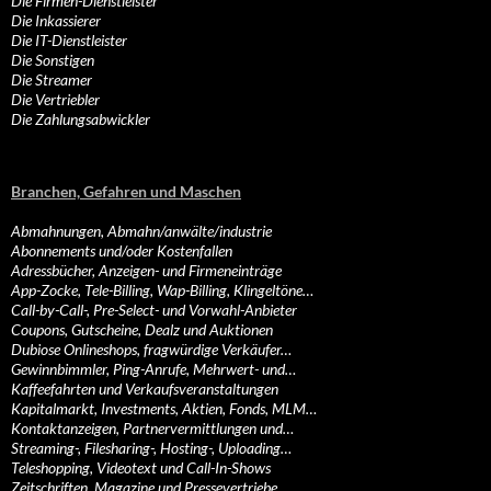
Die Firmen-Dienstleister
Die Inkassierer
Die IT-Dienstleister
Die Sonstigen
Die Streamer
Die Vertriebler
Die Zahlungsabwickler
Branchen, Gefahren und Maschen
Abmahnungen, Abmahn/anwälte/industrie
Abonnements und/oder Kostenfallen
Adressbücher, Anzeigen- und Firmeneinträge
App-Zocke, Tele-Billing, Wap-Billing, Klingeltöne…
Call-by-Call-, Pre-Select- und Vorwahl-Anbieter
Coupons, Gutscheine, Dealz und Auktionen
Dubiose Onlineshops, fragwürdige Verkäufer…
Gewinnbimmler, Ping-Anrufe, Mehrwert- und…
Kaffeefahrten und Verkaufsveranstaltungen
Kapitalmarkt, Investments, Aktien, Fonds, MLM…
Kontaktanzeigen, Partnervermittlungen und…
Streaming-, Filesharing-, Hosting-, Uploading…
Teleshopping, Videotext und Call-In-Shows
Zeitschriften, Magazine und Pressevertriebe