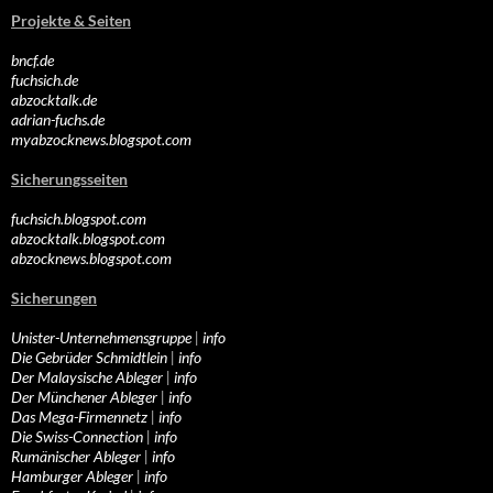
Projekte & Seiten
bncf.de
fuchsich.de
abzocktalk.de
adrian-fuchs.de
myabzocknews.blogspot.com
Sicherungsseiten
fuchsich.blogspot.com
abzocktalk.blogspot.com
abzocknews.blogspot.com
Sicherungen
Unister-Unternehmensgruppe
|
info
Die Gebrüder Schmidtlein
|
info
Der Malaysische Ableger
|
info
Der Münchener Ableger
|
info
Das Mega-Firmennetz
|
info
Die Swiss-Connection
|
info
Rumänischer Ableger
|
info
Hamburger Ableger
|
info