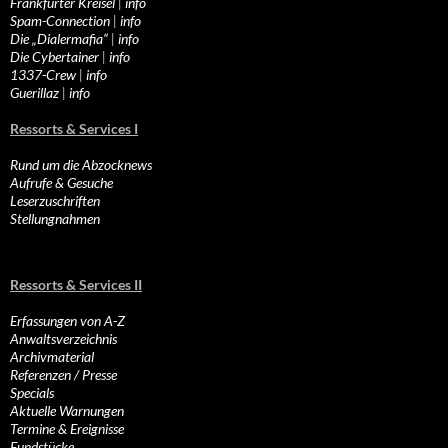
Frankfurter Kreisel
|
info
Spam-Connection
|
info
Die „Dialermafia“
|
info
Die Cybertainer
|
info
1337-Crew
|
info
Guerillaz
|
info
Ressorts & Services I
Rund um die Abzocknews
Aufrufe & Gesuche
Leserzuschriften
Stellungnahmen
Ressorts & Services II
Erfassungen von A-Z
Anwaltsverzeichnis
Archivmaterial
Referenzen / Presse
Specials
Aktuelle Warnungen
Termine & Ereignisse
Fundstücke