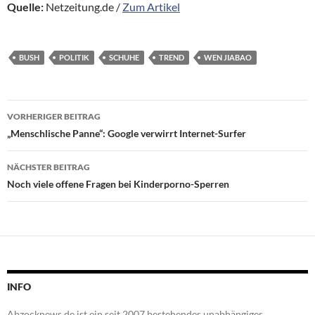
Quelle:
Netzeitung.de /
Zum Artikel
BUSH
POLITIK
SCHUHE
TREND
WEN JIABAO
Beitragsnavigation
VORHERIGER BEITRAG
„Menschlische Panne“: Google verwirrt Internet-Surfer
NÄCHSTER BEITRAG
Noch viele offene Fragen bei Kinderporno-Sperren
INFO
Abzocknews.de ist ein seit 2007 bestehendes unabhängiges