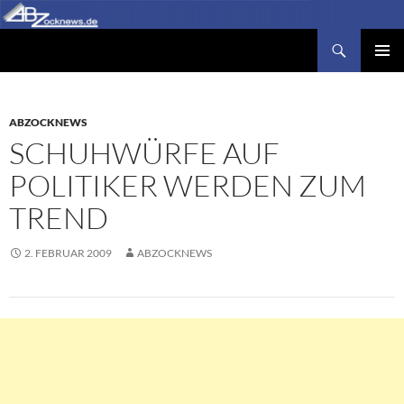
Zum
Inhalt
Suchen
Abzocknews.de
springen
PRIMÄR
MENÜ
ABZOCKNEWS
SCHUHWÜRFE AUF
POLITIKER WERDEN ZUM
TREND
2. FEBRUAR 2009
ABZOCKNEWS