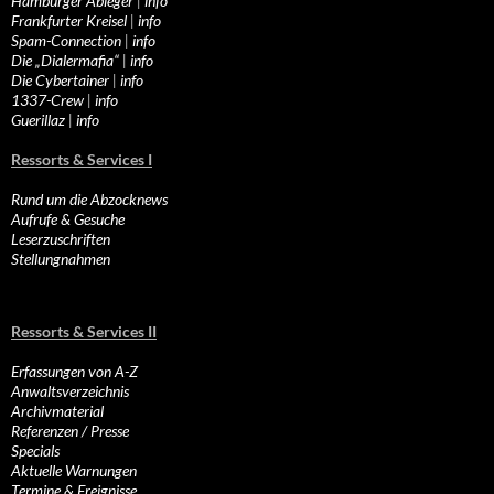
Hamburger Ableger
|
info
Frankfurter Kreisel
|
info
Spam-Connection
|
info
Die „Dialermafia“
|
info
Die Cybertainer
|
info
1337-Crew
|
info
Guerillaz
|
info
Ressorts & Services I
Rund um die Abzocknews
Aufrufe & Gesuche
Leserzuschriften
Stellungnahmen
Ressorts & Services II
Erfassungen von A-Z
Anwaltsverzeichnis
Archivmaterial
Referenzen / Presse
Specials
Aktuelle Warnungen
Termine & Ereignisse