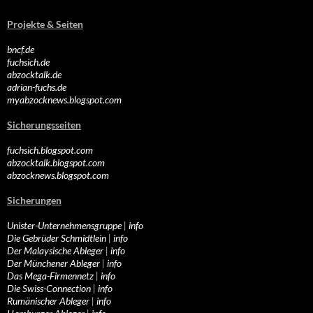
Projekte & Seiten
bncf.de
fuchsich.de
abzocktalk.de
adrian-fuchs.de
myabzocknews.blogspot.com
Sicherungsseiten
fuchsich.blogspot.com
abzocktalk.blogspot.com
abzocknews.blogspot.com
Sicherungen
Unister-Unternehmensgruppe
|
info
Die Gebrüder Schmidtlein
|
info
Der Malaysische Ableger
|
info
Der Münchener Ableger
|
info
Das Mega-Firmennetz
|
info
Die Swiss-Connection
|
info
Rumänischer Ableger
|
info