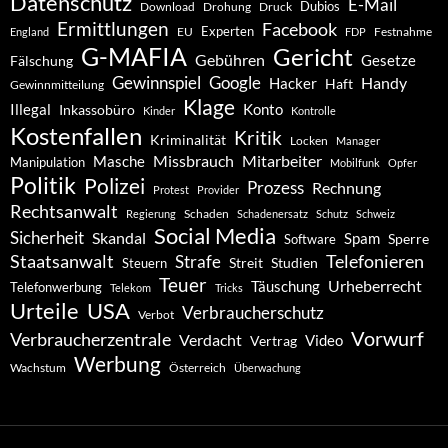
Datenschutz
E-Mail
Dubios
Drohung
Download
Druck
Ermittlungen
Facebook
Experten
EU
Festnahme
England
FDP
G-MAFIA
Gericht
Gebühren
Gesetze
Fälschung
Gewinnspiel
Google
Handy
Hacker
Haft
Gewinnmitteilung
Klage
Konto
Illegal
Inkassobüro
Kinder
Kontrolle
Kostenfallen
Kritik
Kriminalität
Locken
Manager
Missbrauch
Mitarbeiter
Masche
Manipulation
Mobilfunk
Opfer
Politik
Polizei
Prozess
Rechnung
Protest
Provider
Rechtsanwalt
Schaden
Regierung
Schadenersatz
Schutz
Schweiz
Social Media
Sicherheit
Skandal
Spam
Software
Sperre
Staatsanwalt
Telefonieren
Strafe
Studien
Steuern
Streit
Teuer
Urheberrecht
Täuschung
Telefonwerbung
Telekom
Tricks
Urteile
USA
Verbraucherschutz
Verbot
Vorwurf
Verbraucherzentrale
Verdacht
Video
Vertrag
Werbung
Wachstum
Österreich
Überwachung