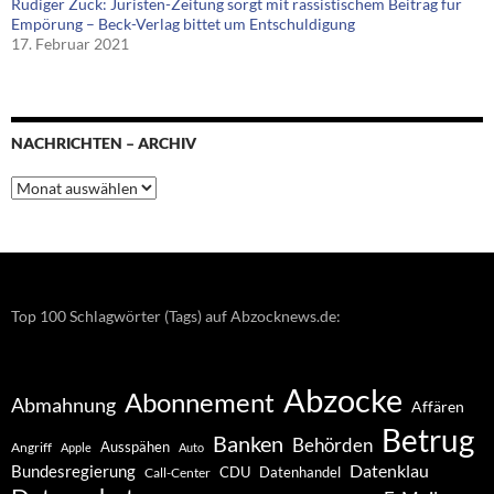
Rüdiger Zuck: Juristen-Zeitung sorgt mit rassistischem Beitrag für
Empörung – Beck-Verlag bittet um Entschuldigung
17. Februar 2021
NACHRICHTEN – ARCHIV
Nachrichten
–
Archiv
Top 100 Schlagwörter (Tags) auf Abzocknews.de:
Abzocke
Abonnement
Abmahnung
Affären
Betrug
Banken
Behörden
Ausspähen
Angriff
Apple
Auto
Datenklau
Bundesregierung
CDU
Datenhandel
Call-Center