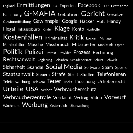
Ermittlungen
Facebook
Experten
EU
Festnahme
England
FDP
G-MAFIA
Gericht
Gebühren
Gesetze
Fälschung
Gewinnspiel
Google
Handy
Hacker
Haft
Gewinnmitteilung
Klage
Konto
Illegal
Inkassobüro
Kinder
Kontrolle
Kostenfallen
Kritik
Kriminalität
Locken
Manager
Missbrauch
Mitarbeiter
Masche
Manipulation
Mobilfunk
Opfer
Politik
Polizei
Prozess
Rechnung
Protest
Provider
Rechtsanwalt
Schaden
Regierung
Schadenersatz
Schutz
Schweiz
Social Media
Sicherheit
Skandal
Spam
Software
Sperre
Staatsanwalt
Telefonieren
Strafe
Studien
Steuern
Streit
Teuer
Urheberrecht
Täuschung
Telefonwerbung
Telekom
Tricks
Urteile
USA
Verbraucherschutz
Verbot
Vorwurf
Verbraucherzentrale
Verdacht
Video
Vertrag
Werbung
Wachstum
Österreich
Überwachung