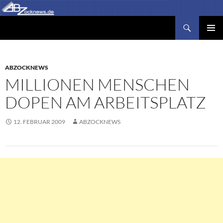
Zum
Inhalt
Suchen
Abzocknews.de
springen
PRIMÄR
MENÜ
ABZOCKNEWS
MILLIONEN MENSCHEN
DOPEN AM ARBEITSPLATZ
12. FEBRUAR 2009
ABZOCKNEWS