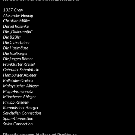
1337-Crew
Alexander Hennig
Christian Müller
Daniel Rosenke
Die „Dialermafia“
Die B2Bler
Die Cybertainer
Die Hasimäuse
Die Isselburger
Die jungen Römer
Frankfurter Kreisel
Gebrüder Schmidtlein
Hamburger Ableger
Kalletaler-Dreieck
Malaysischer-Ableger
Mega-Firmennetz
Münchener Ableger
Philipp Reisener
Rumänischer Ableger
Seychellen-Connection
Spam-Connection
Swiss-Connection
Dienstleistungen, Helfer und Profiteure