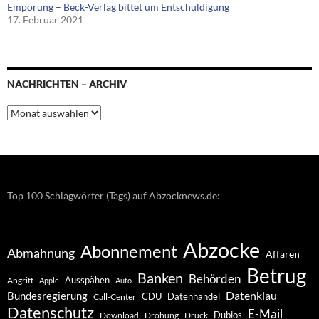
Empörung – Beck-Verlag bittet um Entschuldigung
17. Februar 2021
NACHRICHTEN – ARCHIV
Nachrichten
–
Archiv
Top 100 Schlagwörter (Tags) auf Abzocknews.de:
Abzocke
Abonnement
Abmahnung
Affären
Betrug
Banken
Behörden
Ausspähen
Angriff
Apple
Auto
Datenklau
Bundesregierung
CDU
Datenhandel
Call-Center
Datenschutz
E-Mail
Dubios
Drohung
Download
Druck