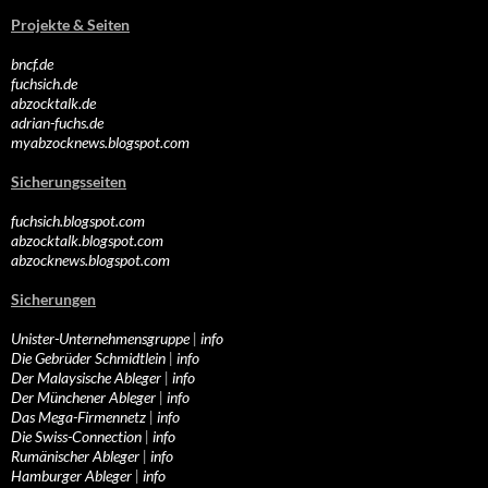
Projekte & Seiten
bncf.de
fuchsich.de
abzocktalk.de
adrian-fuchs.de
myabzocknews.blogspot.com
Sicherungsseiten
fuchsich.blogspot.com
abzocktalk.blogspot.com
abzocknews.blogspot.com
Sicherungen
Unister-Unternehmensgruppe
|
info
Die Gebrüder Schmidtlein
|
info
Der Malaysische Ableger
|
info
Der Münchener Ableger
|
info
Das Mega-Firmennetz
|
info
Die Swiss-Connection
|
info
Rumänischer Ableger
|
info
Hamburger Ableger
|
info