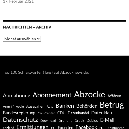
17. Februar 2021
NACHRICHTEN – ARCHIV
Nachrichten
–
Archiv
Top 100 Schlagwörter (Tags) auf Abzocknews.de:
Abzocke
Abonnement
Abmahnung
Affären
Betrug
Banken
Behörden
Ausspähen
Angriff
Apple
Auto
Datenklau
Bundesregierung
CDU
Datenhandel
Call-Center
Datenschutz
E-Mail
Dubios
Drohung
Download
Druck
Ermittlungen
Facebook
Experten
EU
Festnahme
England
FDP