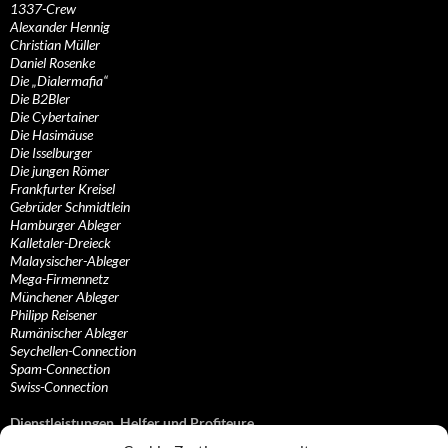
1337-Crew
Alexander Hennig
Christian Müller
Daniel Rosenke
Die „Dialermafia“
Die B2Bler
Die Cybertainer
Die Hasimäuse
Die Isselburger
Die jungen Römer
Frankfurter Kreisel
Gebrüder Schmidtlein
Hamburger Ableger
Kalletaler-Dreieck
Malaysischer-Ableger
Mega-Firmennetz
Münchener Ableger
Philipp Reisener
Rumänischer Ableger
Seychellen-Connection
Spam-Connection
Swiss-Connection
Dienstleistungen, Helfer und Profiteure