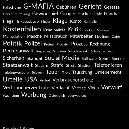
G-MAFIA
Gericht
Gebühren
Gesetze
Fälschung
Gewinnspiel
Google
Handy
Hacker
Haft
Gewinnmitteilung
Klage
Konto
Illegal
Inkassobüro
Kinder
Kontrolle
Kostenfallen
Kritik
Kriminalität
Locken
Manager
Missbrauch
Mitarbeiter
Masche
Manipulation
Mobilfunk
Opfer
Politik
Polizei
Prozess
Rechnung
Protest
Provider
Rechtsanwalt
Schaden
Regierung
Schadenersatz
Schutz
Schweiz
Social Media
Sicherheit
Skandal
Spam
Software
Sperre
Staatsanwalt
Telefonieren
Strafe
Studien
Steuern
Streit
Teuer
Urheberrecht
Täuschung
Telefonwerbung
Telekom
Tricks
Urteile
USA
Verbraucherschutz
Verbot
Vorwurf
Verbraucherzentrale
Verdacht
Video
Vertrag
Werbung
Wachstum
Österreich
Überwachung
Projekte & Seiten