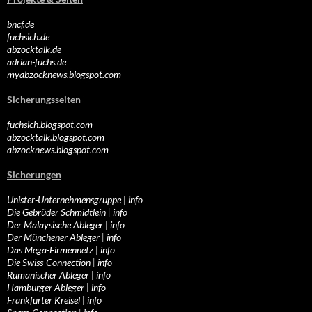
bncf.de
fuchsich.de
abzocktalk.de
adrian-fuchs.de
myabzocknews.blogspot.com
Sicherungsseiten
fuchsich.blogspot.com
abzocktalk.blogspot.com
abzocknews.blogspot.com
Sicherungen
Unister-Unternehmensgruppe
|
info
Die Gebrüder Schmidtlein
|
info
Der Malaysische Ableger
|
info
Der Münchener Ableger
|
info
Das Mega-Firmennetz
|
info
Die Swiss-Connection
|
info
Rumänischer Ableger
|
info
Hamburger Ableger
|
info
Frankfurter Kreisel
|
info