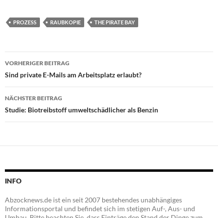
PROZESS
RAUBKOPIE
THE PIRATE BAY
Beitragsnavigation
VORHERIGER BEITRAG
Sind private E-Mails am Arbeitsplatz erlaubt?
NÄCHSTER BEITRAG
Studie: Biotreibstoff umweltschädlicher als Benzin
INFO
Abzocknews.de ist ein seit 2007 bestehendes unabhängiges
Informationsportal und befindet sich im stetigen Auf-, Aus- und
Umbau. Bitte beachten Sie, dass Einträge den Stand der Dinge zum