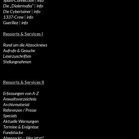
Spam-Connection
|
info
Die „Dialermafia“
|
info
Die Cybertainer
|
info
1337-Crew
|
info
Guerillaz
|
info
Ressorts & Services I
Rund um die Abzocknews
Aufrufe & Gesuche
Leserzuschriften
Stellungnahmen
Ressorts & Services II
Erfassungen von A-Z
Anwaltsverzeichnis
Archivmaterial
Referenzen / Presse
Specials
Aktuelle Warnungen
Termine & Ereignisse
Fundstücke
Abgezockt – Was jetzt?