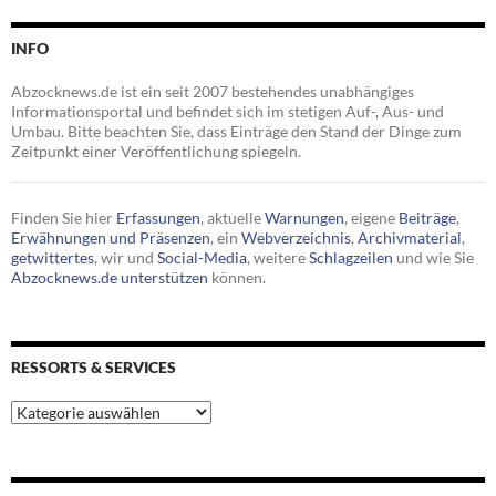
INFO
Abzocknews.de ist ein seit 2007 bestehendes unabhängiges
Informationsportal und befindet sich im stetigen Auf-, Aus- und
Umbau. Bitte beachten Sie, dass Einträge den Stand der Dinge zum
Zeitpunkt einer Veröffentlichung spiegeln.
Finden Sie hier
Erfassungen
, aktuelle
Warnungen
, eigene
Beiträge
,
Erwähnungen und Präsenzen
, ein
Webverzeichnis
,
Archivmaterial
,
getwittertes
, wir und
Social-Media
, weitere
Schlagzeilen
und wie Sie
Abzocknews.de unterstützen
können.
RESSORTS & SERVICES
Ressorts
&
Services