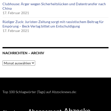
Clubhouse: Ärger wegen Sicherheitslücken und Datentransfer nach
China
17. Februar 2021
Rüdiger Zuck: Juristen-Zeitung sorgt mit rassistischem Beitrag für
Empörung – Beck-Verlag bittet um Entschuldigung
17. Februar 2021
NACHRICHTEN – ARCHIV
Nachrichten
–
Archiv
Top 100 Schlagwörter (Tags) auf Abzocknews.de:
Abzocke