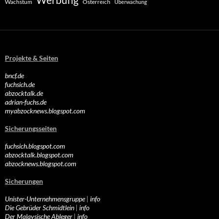
Wachstum
Österreich
Überwachung
Projekte & Seiten
bncf.de
fuchsich.de
abzocktalk.de
adrian-fuchs.de
myabzocknews.blogspot.com
Sicherungsseiten
fuchsich.blogspot.com
abzocktalk.blogspot.com
abzocknews.blogspot.com
Sicherungen
Unister-Unternehmensgruppe
|
info
Die Gebrüder Schmidtlein
|
info
Der Malaysische Ableger
|
info