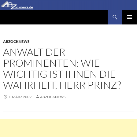
Zum
Inhalt
Suchen
Abzocknews.de
springen
PRIMÄR
MENÜ
ABZOCKNEWS
ANWALT DER
PROMINENTEN: WIE
WICHTIG IST IHNEN DIE
WAHRHEIT, HERR PRINZ?
7. MÄRZ 2009
ABZOCKNEWS