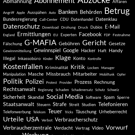
Abonnement
Abmahnung
Affären
Betrug
Banken
Behörden
Ausspähen
Angriff
Apple
Auto
Datenklau
Bundesregierung
CDU
Datenhandel
Call-Center
Datenschutz
E-Mail
Dubios
Drohung
Download
Druck
Ermittlungen
Facebook
Experten
EU
Festnahme
England
FDP
G-MAFIA
Gericht
Gebühren
Gesetze
Fälschung
Gewinnspiel
Google
Handy
Hacker
Haft
Gewinnmitteilung
Klage
Konto
Illegal
Inkassobüro
Kinder
Kontrolle
Kostenfallen
Kritik
Kriminalität
Locken
Manager
Missbrauch
Mitarbeiter
Masche
Manipulation
Mobilfunk
Opfer
Politik
Polizei
Prozess
Rechnung
Protest
Provider
Rechtsanwalt
Schaden
Regierung
Schadenersatz
Schutz
Schweiz
Social Media
Sicherheit
Skandal
Spam
Software
Sperre
Staatsanwalt
Telefonieren
Strafe
Studien
Steuern
Streit
Teuer
Urheberrecht
Täuschung
Telefonwerbung
Telekom
Tricks
Urteile
USA
Verbraucherschutz
Verbot
Vorwurf
Verbraucherzentrale
Verdacht
Video
Vertrag
Werbung