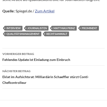
Quelle:
Spiegel.de /
Zum Artikel
INTERVIEW
JOURNALISTEN
MATTHIAS PRINZ
PROMINENT
QUALITÄTSMANAGEMENT
RECHTSANWALT
Beitragsnavigation
VORHERIGER BEITRAG
Fehlendes Update ist Einladung zum Einbruch
NÄCHSTER BEITRAG
Eklat im Aufsichtsrat: Milliardärin Schaeffler stürzt Conti-
Chefkontrolleur