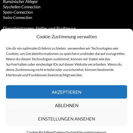
Rumänischer Ableger
Seychellen-Connection
Spam-Connection
Swiss-Connection
Dienstleistungen, Helfer und Profiteure
Cookie-Zustimmung verwalten
Anonymisierungsdienste, VPN- und Web-Proxy…
Anwaltliche Vertretungen, Kanzleien und Juristen
Um dir ein optimales Erlebnis zu bieten, verwenden wir Technologien wie
Bezahlsysteme, Finanzdienstleister und…
Cookies, um Geräteinformationen zu speichern und/oder darauf zuzugreifen.
Bürodienstleister, Firmengründer- und/oder…
Wenn du diesen Technologien zustimmst, können wir Daten wie das
Datenhändler, Adressbroker und zielgerichtetes…
Surfverhalten oder eindeutige IDs auf dieser Website verarbeiten. Wenn du
Hosting, Routing, Provider, Domain-, Web- und…
deine Zustimmung nicht erteilst oder zurückziehst, können bestimmte
Inkasso, Forderungsmanagement und eintreibende…
Merkmale und Funktionen beeinträchtigt werden.
Spieleanbieter, Online- und Browsergames
Onlinecasinos, Glücksspiele, Poker, Roulette & Co.
Partnerprogramme, Vertriebskanäle- und…
AKZEPTIEREN
Telekommunikationsdienstleister, Internet…
Vereine, Verbände, Vereinigungen und Lobbyisten
Web-Rotlichtbezirk, Erotik- und XXX-Anbieter
ABLEHNEN
Sonstige Dienstleister, Profiteure und Kooperationen
EINSTELLUNGEN ANSEHEN
Cookie-Richtlinie
Datenschutzerklärung
Impressum
© 2007 - 2026 by Abzocknews.de