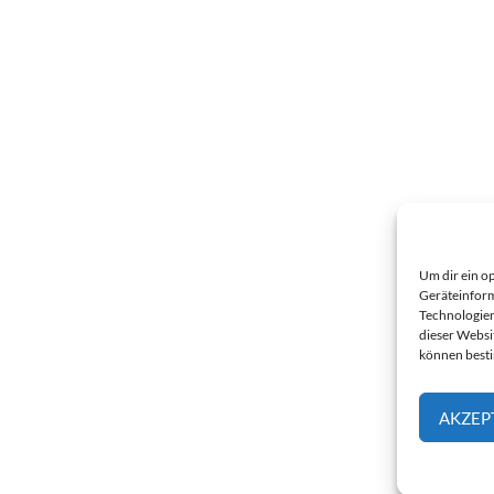
Um dir ein o
Geräteinform
Technologien
dieser Websi
können best
AKZEP