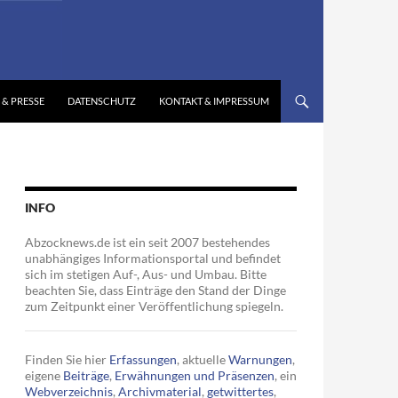
 & PRESSE
DATENSCHUTZ
KONTAKT & IMPRESSUM
INFO
Abzocknews.de ist ein seit 2007 bestehendes
unabhängiges Informationsportal und befindet
sich im stetigen Auf-, Aus- und Umbau. Bitte
beachten Sie, dass Einträge den Stand der Dinge
zum Zeitpunkt einer Veröffentlichung spiegeln.
Finden Sie hier
Erfassungen
, aktuelle
Warnungen
,
eigene
Beiträge
,
Erwähnungen und Präsenzen
, ein
Webverzeichnis
,
Archivmaterial
,
getwittertes
,