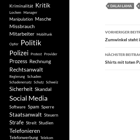
Kritik
Kriminalität
DALAI-LAMA
Locken
Manager
Masche
Manipulation
Missbrauch
Beitragsn
VORHERIGER BEIT
Mitarbeiter
Mobilfunk
Zumwinkel steht 
Politik
Opfer
Polizei
Protest
Provider
NÄCHSTER BEITRA
Prozess
Rechnung
Shirts mit toten P
Rechtsanwalt
Schaden
Regierung
Schadenersatz
Schutz
Schweiz
Sicherheit
Skandal
Social Media
Spam
Software
Sperre
Staatsanwalt
Steuern
Strafe
Studien
Streit
Telefonieren
Telefonwerbung
Telekom