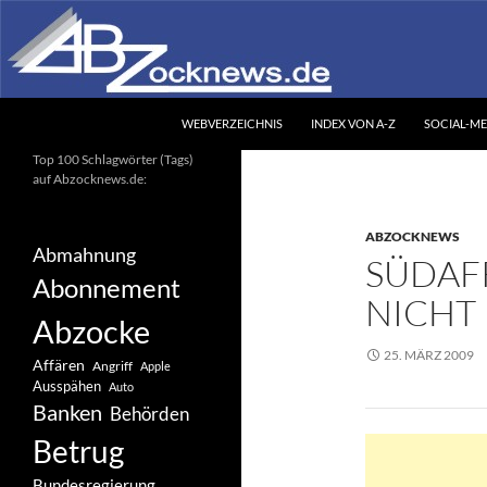
Zum
Inhalt
springen
Suchen
Abzocknews.de
WEBVERZEICHNIS
INDEX VON A-Z
SOCIAL-ME
Ihr unabhängiges
Top 100 Schlagwörter (Tags)
Informationsportal
auf Abzocknews.de:
ABZOCKNEWS
Abmahnung
SÜDAFR
Abonnement
NICHT 
Abzocke
25. MÄRZ 2009
Affären
Angriff
Apple
Ausspähen
Auto
Banken
Behörden
Betrug
Bundesregierung