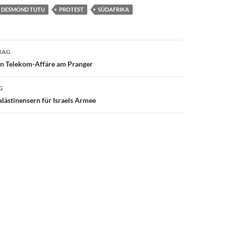
DESMOND TUTU
PROTEST
SÜDAFRIKA
avigation
RAG
in Telekom-Affäre am Pranger
G
alästinensern für Israels Armee