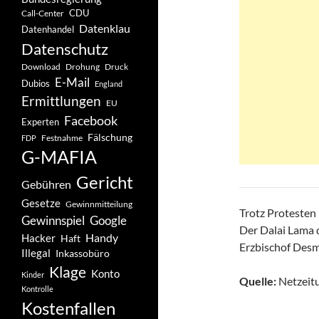
CDU
Call-Center
Datenklau
Datenhandel
Datenschutz
Drohung
Download
Druck
E-Mail
Dubios
England
Ermittlungen
EU
Facebook
Experten
Fälschung
Festnahme
FDP
G-MAFIA
Gericht
Gebühren
Gesetze
Gewinnmitteilung
Trotz Protesten 
Gewinnspiel
Google
Der Dalai Lama d
Handy
Hacker
Haft
Erzbischof Desm
Illegal
Inkassobüro
Klage
Konto
Kinder
Quelle:
Netzeitu
Kontrolle
Kostenfallen