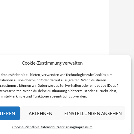
Cookie-Zustimmung verwalten
ptimales Erlebnis zu bieten, verwenden wir Technologien wie Cookies, um
ationen zu speichern und/oder darauf zuzugreifen. Wenn du diesen
 zustimmst, können wir Daten wie das Surfverhalten oder eindeutige IDs auf
te verarbeiten. Wenn du deine Zustimmung nicht erteilst oder zurückziehst,
immte Merkmale und Funktionen beeinträchtigt werden.
TIEREN
ABLEHNEN
EINSTELLUNGEN ANSEHEN
Cookie-Richtlinie
Datenschutzerklärung
Impressum