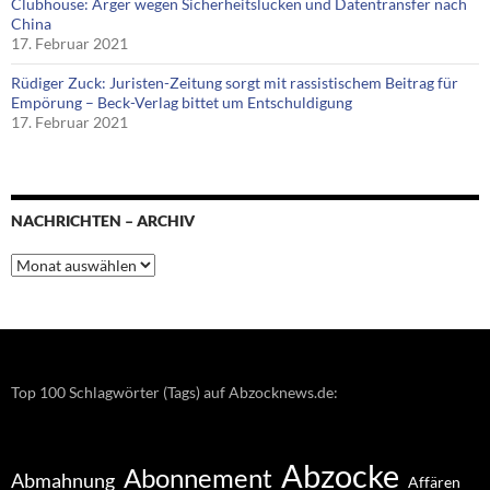
Clubhouse: Ärger wegen Sicherheitslücken und Datentransfer nach
China
17. Februar 2021
Rüdiger Zuck: Juristen-Zeitung sorgt mit rassistischem Beitrag für
Empörung – Beck-Verlag bittet um Entschuldigung
17. Februar 2021
NACHRICHTEN – ARCHIV
Nachrichten
–
Archiv
Top 100 Schlagwörter (Tags) auf Abzocknews.de:
Abzocke
Abonnement
Abmahnung
Affären