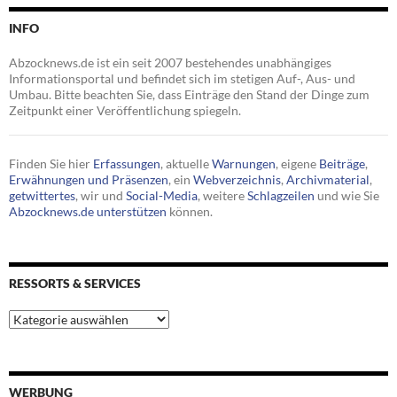
INFO
Abzocknews.de ist ein seit 2007 bestehendes unabhängiges
Informationsportal und befindet sich im stetigen Auf-, Aus- und
Umbau. Bitte beachten Sie, dass Einträge den Stand der Dinge zum
Zeitpunkt einer Veröffentlichung spiegeln.
Finden Sie hier
Erfassungen
, aktuelle
Warnungen
, eigene
Beiträge
,
Erwähnungen und Präsenzen
, ein
Webverzeichnis
,
Archivmaterial
,
getwittertes
, wir und
Social-Media
, weitere
Schlagzeilen
und wie Sie
Abzocknews.de unterstützen
können.
RESSORTS & SERVICES
Ressorts
&
Services
WERBUNG