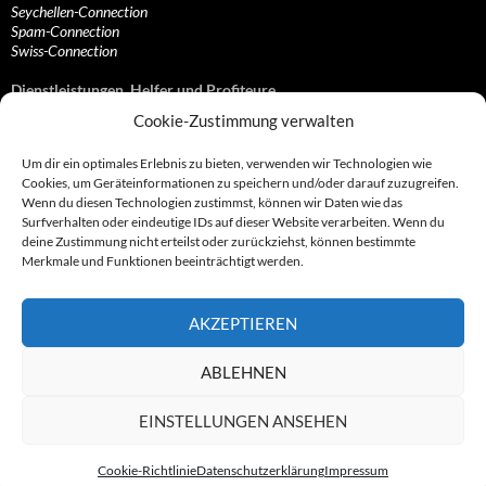
Seychellen-Connection
Spam-Connection
Swiss-Connection
Dienstleistungen, Helfer und Profiteure
Cookie-Zustimmung verwalten
Anonymisierungsdienste, VPN- und Web-Proxy…
Anwaltliche Vertretungen, Kanzleien und Juristen
Um dir ein optimales Erlebnis zu bieten, verwenden wir Technologien wie
Bezahlsysteme, Finanzdienstleister und…
Cookies, um Geräteinformationen zu speichern und/oder darauf zuzugreifen.
Bürodienstleister, Firmengründer- und/oder…
Wenn du diesen Technologien zustimmst, können wir Daten wie das
Datenhändler, Adressbroker und zielgerichtetes…
Surfverhalten oder eindeutige IDs auf dieser Website verarbeiten. Wenn du
Hosting, Routing, Provider, Domain-, Web- und…
deine Zustimmung nicht erteilst oder zurückziehst, können bestimmte
Inkasso, Forderungsmanagement und eintreibende…
Merkmale und Funktionen beeinträchtigt werden.
Spieleanbieter, Online- und Browsergames
Onlinecasinos, Glücksspiele, Poker, Roulette & Co.
Partnerprogramme, Vertriebskanäle- und…
AKZEPTIEREN
Telekommunikationsdienstleister, Internet…
Vereine, Verbände, Vereinigungen und Lobbyisten
Web-Rotlichtbezirk, Erotik- und XXX-Anbieter
ABLEHNEN
Sonstige Dienstleister, Profiteure und Kooperationen
EINSTELLUNGEN ANSEHEN
Cookie-Richtlinie
Datenschutzerklärung
Impressum
© 2007 - 2026 by Abzocknews.de