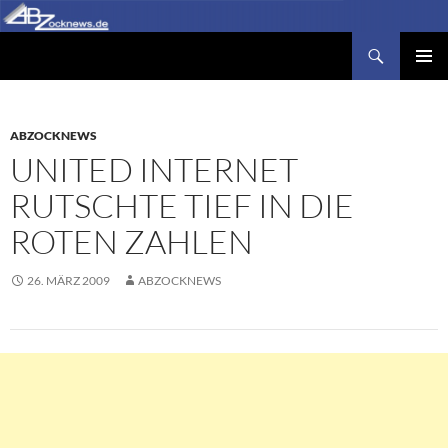
Zum
Inhalt
Suchen
Abzocknews.de
springen
PRIMÄR
MENÜ
ABZOCKNEWS
UNITED INTERNET
RUTSCHTE TIEF IN DIE
ROTEN ZAHLEN
26. MÄRZ 2009
ABZOCKNEWS