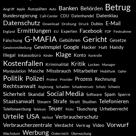
Betrug
Banken
Behörden
Ausspähen
Angriff
Apple
Auto
Datenklau
Bundesregierung
CDU
Datenhandel
Call-Center
Datenschutz
E-Mail
Dubios
Drohung
Download
Druck
Ermittlungen
Facebook
Experten
EU
Festnahme
England
FDP
G-MAFIA
Gericht
Gebühren
Gesetze
Fälschung
Gewinnspiel
Google
Handy
Hacker
Haft
Gewinnmitteilung
Klage
Konto
Illegal
Inkassobüro
Kinder
Kontrolle
Kostenfallen
Kritik
Kriminalität
Locken
Manager
Missbrauch
Mitarbeiter
Masche
Manipulation
Mobilfunk
Opfer
Politik
Polizei
Prozess
Rechnung
Protest
Provider
Rechtsanwalt
Schaden
Regierung
Schadenersatz
Schutz
Schweiz
Social Media
Sicherheit
Skandal
Spam
Software
Sperre
Staatsanwalt
Telefonieren
Strafe
Studien
Steuern
Streit
Teuer
Urheberrecht
Täuschung
Telefonwerbung
Telekom
Tricks
Urteile
USA
Verbraucherschutz
Verbot
Vorwurf
Verbraucherzentrale
Verdacht
Video
Vertrag
Werbung
Wachstum
Österreich
Überwachung