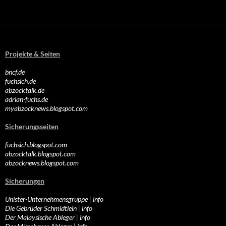
Projekte & Seiten
bncf.de
fuchsich.de
abzocktalk.de
adrian-fuchs.de
myabzocknews.blogspot.com
Sicherungsseiten
fuchsich.blogspot.com
abzocktalk.blogspot.com
abzocknews.blogspot.com
Sicherungen
Unister-Unternehmensgruppe
|
info
Die Gebrüder Schmidtlein
|
info
Der Malaysische Ableger
|
info