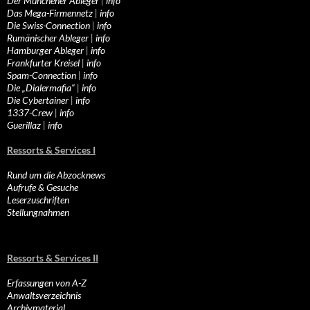
Der Münchener Ableger
|
info
Das Mega-Firmennetz
|
info
Die Swiss-Connection
|
info
Rumänischer Ableger
|
info
Hamburger Ableger
|
info
Frankfurter Kreisel
|
info
Spam-Connection
|
info
Die „Dialermafia“
|
info
Die Cybertainer
|
info
1337-Crew
|
info
Guerillaz
|
info
Ressorts & Services I
Rund um die Abzocknews
Aufrufe & Gesuche
Leserzuschriften
Stellungnahmen
Ressorts & Services II
Erfassungen von A-Z
Anwaltsverzeichnis
Archivmaterial