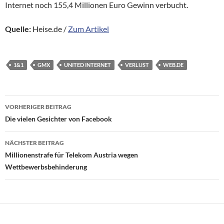
Internet noch 155,4 Millionen Euro Gewinn verbucht.
Quelle:
Heise.de /
Zum Artikel
1&1
GMX
UNITED INTERNET
VERLUST
WEB.DE
Beitragsnavigation
VORHERIGER BEITRAG
Die vielen Gesichter von Facebook
NÄCHSTER BEITRAG
Millionenstrafe für Telekom Austria wegen
Wettbewerbsbehinderung