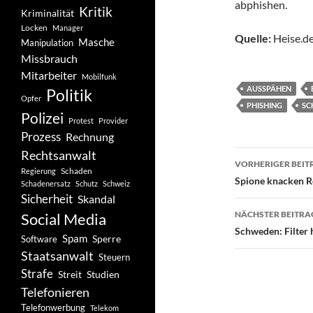
abphishen.
Kritik
Kriminalität
Locken
Manager
Quelle:
Heise.de
Masche
Manipulation
Missbrauch
Mitarbeiter
Mobilfunk
AUSSPÄHEN
Politik
Opfer
PHISHING
SC
Polizei
Protest
Provider
Prozess
Rechnung
Rechtsanwalt
Beitragsn
VORHERIGER BEIT
Schaden
Regierung
Spione knacken R
Schadenersatz
Schutz
Schweiz
Sicherheit
Skandal
NÄCHSTER BEITRA
Social Media
Schweden: Filter 
Spam
Software
Sperre
Staatsanwalt
Steuern
Strafe
Studien
Streit
Telefonieren
Telefonwerbung
Telekom