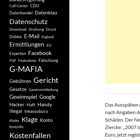
CDU
Call-Center
Datenklau
Datenhandel
Datenschutz
Drohung
Download
Druck
E-Mail
Dubios
England
Ermittlungen
EU
Facebook
Experten
Fälschung
Festnahme
FDP
G-MAFIA
Gericht
Gebühren
Gesetze
Gewinnmitteilung
Gewinnspiel
Google
Handy
Hacker
Das Ausspähen p
Haft
Illegal
Inkassobüro
nach Angaben d
Klage
Schäden. Der Ne
Konto
Kinder
Ziercke: „2007 
Kontrolle
Kostenfallen
Euro, jetzt regi