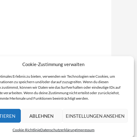
Cookie-Zustimmung verwalten
ptimales Erlebnis zu bieten, verwenden wir Technologien wie Cookies, um
ationen zu speichern und/oder darauf zuzugreifen. Wenn du diesen
 zustimmst, können wir Daten wie das Surfverhalten oder eindeutige IDs auf
te verarbeiten. Wenn du deine Zustimmung nicht erteilst oder zurückziehst,
immte Merkmale und Funktionen beeinträchtigt werden.
TIEREN
ABLEHNEN
EINSTELLUNGEN ANSEHEN
Cookie-Richtlinie
Datenschutzerklärung
Impressum