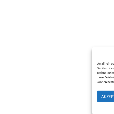
Um dir ein o
Geräteinform
Technologien
dieser Websi
können best
AKZEP