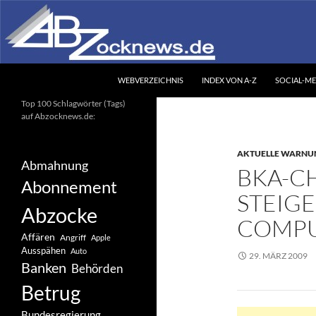
Zum
Inhalt
springen
Suchen
Abzocknews.de
WEBVERZEICHNIS
INDEX VON A-Z
SOCIAL-ME
Ihr unabhängiges
Top 100 Schlagwörter (Tags)
Informationsportal
auf Abzocknews.de:
AKTUELLE WARNU
Abmahnung
BKA-C
Abonnement
STEIG
Abzocke
COMPU
Affären
Angriff
Apple
Ausspähen
Auto
29. MÄRZ 2009
Banken
Behörden
Betrug
Bundesregierung