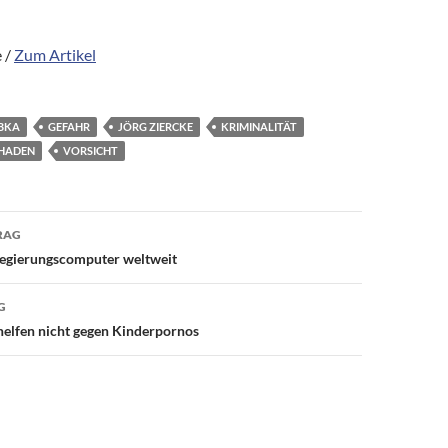
 /
Zum Artikel
BKA
GEFAHR
JÖRG ZIERCKE
KRIMINALITÄT
HADEN
VORSICHT
avigation
RAG
egierungscomputer weltweit
G
helfen nicht gegen Kinderpornos