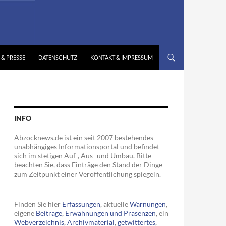
 & PRESSE
DATENSCHUTZ
KONTAKT & IMPRESSUM
INFO
Abzocknews.de ist ein seit 2007 bestehendes
unabhängiges Informationsportal und befindet
sich im stetigen Auf-, Aus- und Umbau. Bitte
beachten Sie, dass Einträge den Stand der Dinge
zum Zeitpunkt einer Veröffentlichung spiegeln.
Finden Sie hier
Erfassungen
, aktuelle
Warnungen
,
eigene
Beiträge
,
Erwähnungen und Präsenzen
, ein
Webverzeichnis
,
Archivmaterial
,
getwittertes
,