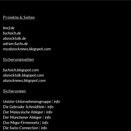
Projekte & Seiten
bncf.de
fuchsich.de
abzocktalk.de
adrian-fuchs.de
myabzocknews.blogspot.com
Sicherungsseiten
fuchsich.blogspot.com
abzocktalk.blogspot.com
abzocknews.blogspot.com
Sicherungen
Unister-Unternehmensgruppe
|
info
Die Gebrüder Schmidtlein
|
info
Der Malaysische Ableger
|
info
Der Münchener Ableger
|
info
Das Mega-Firmennetz
|
info
Die Swiss-Connection
|
info