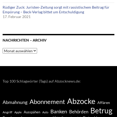
Rüdiger Zuck: Juristen-Zeitung sorgt mit rassistischem Beitrag für
Empörung – Beck-Verlag bittet um Entschuldigung
17. Februar 2021
NACHRICHTEN – ARCHIV
Nachrichten
–
Archiv
Top 100 Schlagwörter (Tags) auf Abzocknews.de:
Abzocke
Abonnement
Abmahnung
Affären
Betrug
Banken
Behörden
Ausspähen
Angriff
Apple
Auto