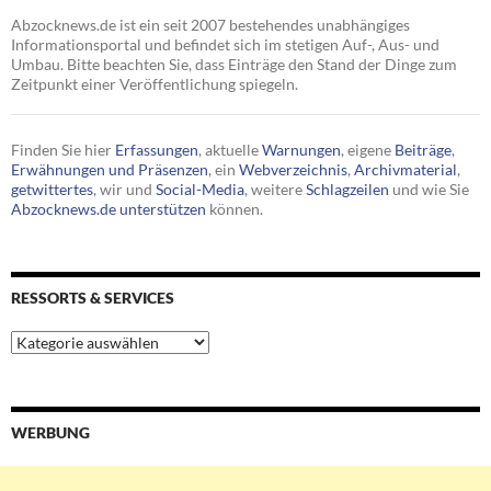
Abzocknews.de ist ein seit 2007 bestehendes unabhängiges
Informationsportal und befindet sich im stetigen Auf-, Aus- und
Umbau. Bitte beachten Sie, dass Einträge den Stand der Dinge zum
Zeitpunkt einer Veröffentlichung spiegeln.
Finden Sie hier
Erfassungen
, aktuelle
Warnungen
, eigene
Beiträge
,
Erwähnungen und Präsenzen
, ein
Webverzeichnis
,
Archivmaterial
,
getwittertes
, wir und
Social-Media
, weitere
Schlagzeilen
und wie Sie
Abzocknews.de unterstützen
können.
RESSORTS & SERVICES
Ressorts
&
Services
WERBUNG