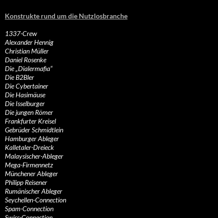
Konstrukte rund um die Nutzlosbranche
1337-Crew
Alexander Hennig
Christian Müller
Daniel Rosenke
Die „Dialermafia“
Die B2Bler
Die Cybertainer
Die Hasimäuse
Die Isselburger
Die jungen Römer
Frankfurter Kreisel
Gebrüder Schmidtlein
Hamburger Ableger
Kalletaler-Dreieck
Malaysischer-Ableger
Mega-Firmennetz
Münchener Ableger
Philipp Reisener
Rumänischer Ableger
Seychellen-Connection
Spam-Connection
Swiss-Connection