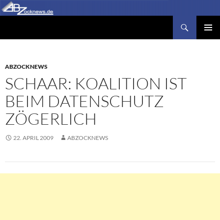
Zum
Inhalt
Suchen
Abzocknews.de
springen
PRIMÄR
MENÜ
ABZOCKNEWS
SCHAAR: KOALITION IST
BEIM DATENSCHUTZ
ZÖGERLICH
22. APRIL 2009
ABZOCKNEWS