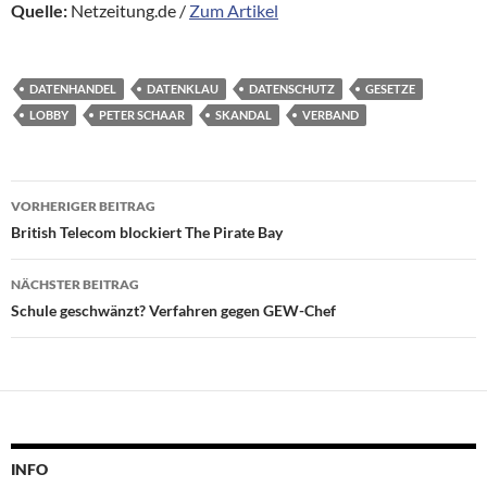
Quelle:
Netzeitung.de /
Zum Artikel
DATENHANDEL
DATENKLAU
DATENSCHUTZ
GESETZE
LOBBY
PETER SCHAAR
SKANDAL
VERBAND
Beitragsnavigation
VORHERIGER BEITRAG
British Telecom blockiert The Pirate Bay
NÄCHSTER BEITRAG
Schule geschwänzt? Verfahren gegen GEW-Chef
INFO