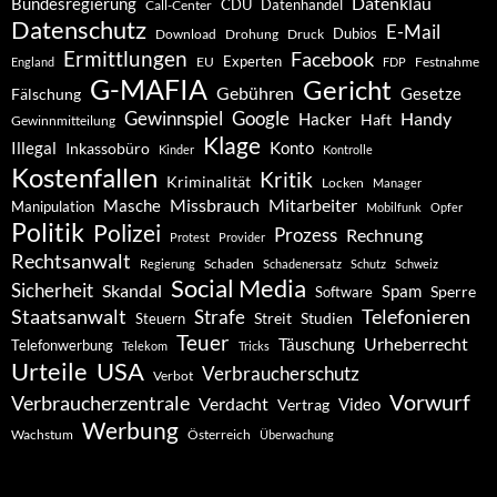
Datenklau
Bundesregierung
CDU
Datenhandel
Call-Center
Datenschutz
E-Mail
Dubios
Drohung
Download
Druck
Ermittlungen
Facebook
Experten
EU
Festnahme
England
FDP
G-MAFIA
Gericht
Gebühren
Gesetze
Fälschung
Gewinnspiel
Google
Handy
Hacker
Haft
Gewinnmitteilung
Klage
Konto
Illegal
Inkassobüro
Kinder
Kontrolle
Kostenfallen
Kritik
Kriminalität
Locken
Manager
Missbrauch
Mitarbeiter
Masche
Manipulation
Mobilfunk
Opfer
Politik
Polizei
Prozess
Rechnung
Protest
Provider
Rechtsanwalt
Schaden
Regierung
Schadenersatz
Schutz
Schweiz
Social Media
Sicherheit
Skandal
Spam
Software
Sperre
Staatsanwalt
Telefonieren
Strafe
Studien
Steuern
Streit
Teuer
Urheberrecht
Täuschung
Telefonwerbung
Telekom
Tricks
Urteile
USA
Verbraucherschutz
Verbot
Vorwurf
Verbraucherzentrale
Verdacht
Video
Vertrag
Werbung
Wachstum
Österreich
Überwachung