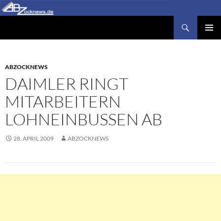
Zum
Inhalt
Suchen
Abzocknews.de
springen
PRIMÄR
MENÜ
ABZOCKNEWS
DAIMLER RINGT
MITARBEITERN
LOHNEINBUSSEN AB
28. APRIL 2009
ABZOCKNEWS