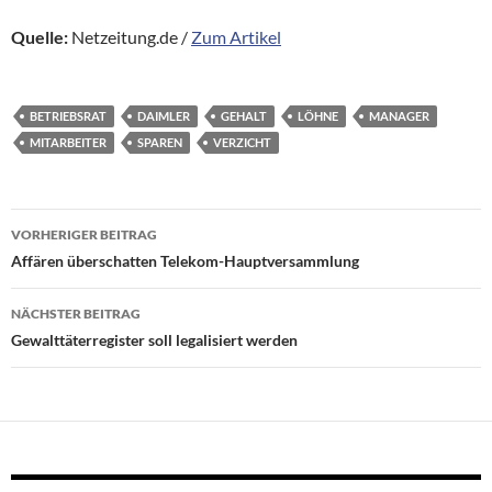
Quelle:
Netzeitung.de /
Zum Artikel
BETRIEBSRAT
DAIMLER
GEHALT
LÖHNE
MANAGER
MITARBEITER
SPAREN
VERZICHT
Beitragsnavigation
VORHERIGER BEITRAG
Affären überschatten Telekom-Hauptversammlung
NÄCHSTER BEITRAG
Gewalttäterregister soll legalisiert werden