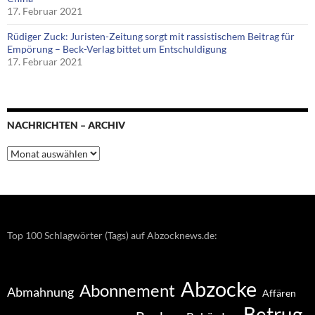
17. Februar 2021
Rüdiger Zuck: Juristen-Zeitung sorgt mit rassistischem Beitrag für
Empörung – Beck-Verlag bittet um Entschuldigung
17. Februar 2021
NACHRICHTEN – ARCHIV
Nachrichten
–
Archiv
Top 100 Schlagwörter (Tags) auf Abzocknews.de:
Abzocke
Abonnement
Abmahnung
Affären
Betrug