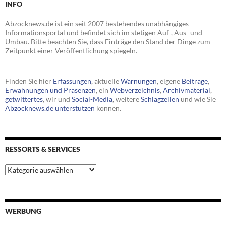
INFO
Abzocknews.de ist ein seit 2007 bestehendes unabhängiges
Informationsportal und befindet sich im stetigen Auf-, Aus- und
Umbau. Bitte beachten Sie, dass Einträge den Stand der Dinge zum
Zeitpunkt einer Veröffentlichung spiegeln.
Finden Sie hier
Erfassungen
, aktuelle
Warnungen
, eigene
Beiträge
,
Erwähnungen und Präsenzen
, ein
Webverzeichnis
,
Archivmaterial
,
getwittertes
, wir und
Social-Media
, weitere
Schlagzeilen
und wie Sie
Abzocknews.de unterstützen
können.
RESSORTS & SERVICES
Ressorts
&
Services
WERBUNG