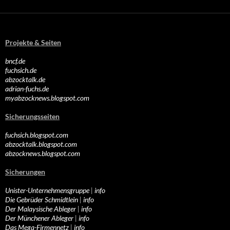
Projekte & Seiten
bncf.de
fuchsich.de
abzocktalk.de
adrian-fuchs.de
myabzocknews.blogspot.com
Sicherungsseiten
fuchsich.blogspot.com
abzocktalk.blogspot.com
abzocknews.blogspot.com
Sicherungen
Unister-Unternehmensgruppe
|
info
Die Gebrüder Schmidtlein
|
info
Der Malaysische Ableger
|
info
Der Münchener Ableger
|
info
Das Mega-Firmennetz
|
info