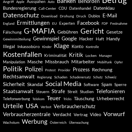
Banken
Behörden
Ausspähen
Angriff
Apple
Auto
Datenklau
Bundesregierung
CDU
Datenhandel
Call-Center
Datenschutz
E-Mail
Dubios
Drohung
Download
Druck
Ermittlungen
Facebook
Experten
EU
Festnahme
England
FDP
G-MAFIA
Gericht
Gebühren
Gesetze
Fälschung
Gewinnspiel
Google
Handy
Hacker
Haft
Gewinnmitteilung
Klage
Konto
Illegal
Inkassobüro
Kinder
Kontrolle
Kostenfallen
Kritik
Kriminalität
Locken
Manager
Missbrauch
Mitarbeiter
Masche
Manipulation
Mobilfunk
Opfer
Politik
Polizei
Prozess
Rechnung
Protest
Provider
Rechtsanwalt
Schaden
Regierung
Schadenersatz
Schutz
Schweiz
Social Media
Sicherheit
Skandal
Spam
Software
Sperre
Staatsanwalt
Telefonieren
Strafe
Studien
Steuern
Streit
Teuer
Urheberrecht
Täuschung
Telefonwerbung
Telekom
Tricks
Urteile
USA
Verbraucherschutz
Verbot
Vorwurf
Verbraucherzentrale
Verdacht
Video
Vertrag
Werbung
Wachstum
Österreich
Überwachung