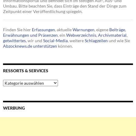
Informationsportal und befindet sich im stetigen Auf-, Aus- und
Umbau. Bitte beachten Sie, dass Einträge den Stand der Dinge zum
Zeitpunkt einer Veröffentlichung spiegeln.
Finden Sie hier
Erfassungen
, aktuelle
Warnungen
, eigene
Beiträge
,
Erwähnungen und Präsenzen
, ein
Webverzeichnis
,
Archivmaterial
,
getwittertes
, wir und
Social-Media
, weitere
Schlagzeilen
und wie Sie
Abzocknews.de unterstützen
können.
RESSORTS & SERVICES
Ressorts
&
Services
WERBUNG