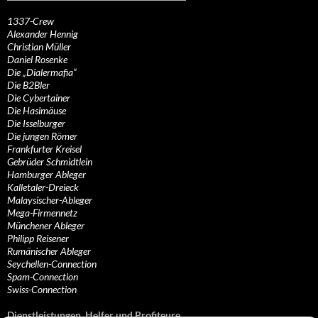
1337-Crew
Alexander Hennig
Christian Müller
Daniel Rosenke
Die „Dialermafia“
Die B2Bler
Die Cybertainer
Die Hasimäuse
Die Isselburger
Die jungen Römer
Frankfurter Kreisel
Gebrüder Schmidtlein
Hamburger Ableger
Kalletaler-Dreieck
Malaysischer-Ableger
Mega-Firmennetz
Münchener Ableger
Philipp Reisener
Rumänischer Ableger
Seychellen-Connection
Spam-Connection
Swiss-Connection
Dienstleistungen, Helfer und Profiteure