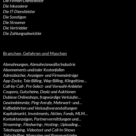
Die Firmen-Dienstleister
Die Inkassierer
Die IT-Dienstleister
Die Sonstigen
Die Streamer
Die Vertriebler
Die Zahlungsabwickler
Branchen, Gefahren und Maschen
Abmahnungen, Abmahn/anwälte/industrie
Abonnements und/oder Kostenfallen
Adressbücher, Anzeigen- und Firmeneinträge
App-Zocke, Tele-Billing, Wap-Billing, Klingeltöne…
Call-by-Call-, Pre-Select- und Vorwahl-Anbieter
Coupons, Gutscheine, Dealz und Auktionen
Dubiose Onlineshops, fragwürdige Verkäufer…
Gewinnbimmler, Ping-Anrufe, Mehrwert- und…
Kaffeefahrten und Verkaufsveranstaltungen
Kapitalmarkt, Investments, Aktien, Fonds, MLM…
Kontaktanzeigen, Partnervermittlungen und…
Streaming-, Filesharing-, Hosting-, Uploading…
Teleshopping, Videotext und Call-In-Shows
Zeitschriften, Magazine und Pressevertriebe