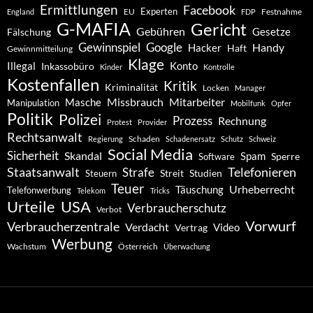
Ermittlungen
Facebook
Experten
EU
Festnahme
England
FDP
G-MAFIA
Gericht
Gebühren
Gesetze
Fälschung
Gewinnspiel
Google
Handy
Hacker
Haft
Gewinnmitteilung
Klage
Konto
Illegal
Inkassobüro
Kinder
Kontrolle
Kostenfallen
Kritik
Kriminalität
Locken
Manager
Missbrauch
Mitarbeiter
Masche
Manipulation
Mobilfunk
Opfer
Politik
Polizei
Prozess
Rechnung
Protest
Provider
Rechtsanwalt
Schaden
Regierung
Schadenersatz
Schutz
Schweiz
Social Media
Sicherheit
Skandal
Spam
Software
Sperre
Staatsanwalt
Telefonieren
Strafe
Studien
Steuern
Streit
Teuer
Urheberrecht
Täuschung
Telefonwerbung
Telekom
Tricks
Urteile
USA
Verbraucherschutz
Verbot
Vorwurf
Verbraucherzentrale
Verdacht
Video
Vertrag
Werbung
Wachstum
Österreich
Überwachung