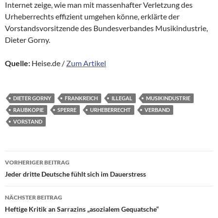
Internet zeige, wie man mit massenhafter Verletzung des
Urheberrechts effizient umgehen könne, erklärte der
Vorstandsvorsitzende des Bundesverbandes Musikindustrie,
Dieter Gorny.
Quelle:
Heise.de /
Zum Artikel
DIETER GORNY
FRANKREICH
ILLEGAL
MUSIKINDUSTRIE
RAUBKOPIE
SPERRE
URHEBERRECHT
VERBAND
VORSTAND
Beitragsnavigation
VORHERIGER BEITRAG
Jeder dritte Deutsche fühlt sich im Dauerstress
NÄCHSTER BEITRAG
Heftige Kritik an Sarrazins „asozialem Gequatsche“