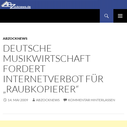
Zum
Inhalt
Suchen
Abzocknews.de
springen
PRIMÄR
MENÜ
ABZOCKNEWS
DEUTSCHE
MUSIKWIRTSCHAFT
FORDERT
INTERNETVERBOT FÜR
„RAUBKOPIERER“
14. MAI 2009
ABZOCKNEWS
KOMMENTAR HINTERLASSEN