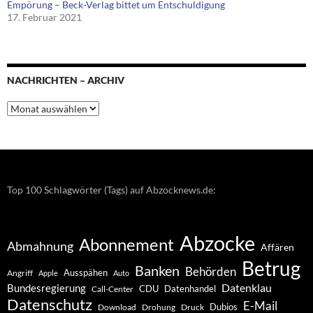
Empörung – Beck-Verlag bittet um Entschuldigung
17. Februar 2021
NACHRICHTEN – ARCHIV
Nachrichten
–
Archiv
Top 100 Schlagwörter (Tags) auf Abzocknews.de:
Abzocke
Abonnement
Abmahnung
Affären
Betrug
Banken
Behörden
Ausspähen
Angriff
Apple
Auto
Datenklau
Bundesregierung
CDU
Datenhandel
Call-Center
Datenschutz
E-Mail
Dubios
Drohung
Download
Druck