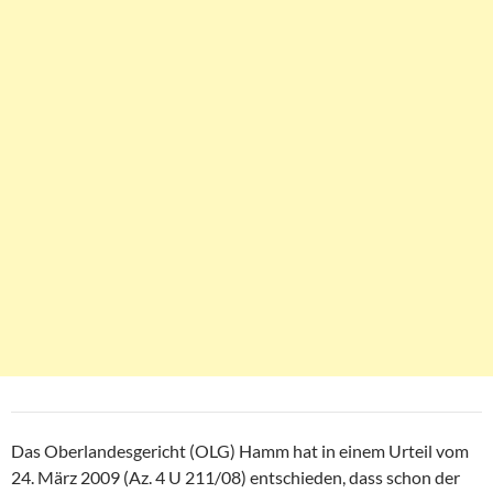
Das Oberlandesgericht (OLG) Hamm hat in einem Urteil vom
24. März 2009 (Az. 4 U 211/08) entschieden, dass schon der