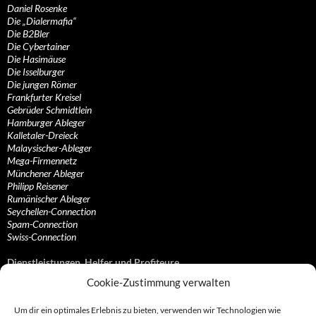
Daniel Rosenke
Die „Dialermafia“
Die B2Bler
Die Cybertainer
Die Hasimäuse
Die Isselburger
Die jungen Römer
Frankfurter Kreisel
Gebrüder Schmidtlein
Hamburger Ableger
Kalletaler-Dreieck
Malaysischer-Ableger
Mega-Firmennetz
Münchener Ableger
Philipp Reisener
Rumänischer Ableger
Seychellen-Connection
Spam-Connection
Swiss-Connection
Dienstleistungen, Helfer und Profiteure
Cookie-Zustimmung verwalten
Anonymisierungsdienste, VPN- und Web-Proxy…
Anwaltliche Vertretungen, Kanzleien und Juristen
Um dir ein optimales Erlebnis zu bieten, verwenden wir Technologien wie
Bezahlsysteme, Finanzdienstleister und…