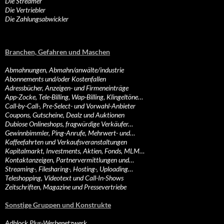
Die Streamer
Die Vertriebler
Die Zahlungsabwickler
Branchen, Gefahren und Maschen
Abmahnungen, Abmahn/anwälte/industrie
Abonnements und/oder Kostenfallen
Adressbücher, Anzeigen- und Firmeneinträge
App-Zocke, Tele-Billing, Wap-Billing, Klingeltöne…
Call-by-Call-, Pre-Select- und Vorwahl-Anbieter
Coupons, Gutscheine, Dealz und Auktionen
Dubiose Onlineshops, fragwürdige Verkäufer…
Gewinnbimmler, Ping-Anrufe, Mehrwert- und…
Kaffeefahrten und Verkaufsveranstaltungen
Kapitalmarkt, Investments, Aktien, Fonds, MLM…
Kontaktanzeigen, Partnervermittlungen und…
Streaming-, Filesharing-, Hosting-, Uploading…
Teleshopping, Videotext und Call-In-Shows
Zeitschriften, Magazine und Pressevertriebe
Sonstige Gruppen und Konstrukte
Adblock Plus-Werbenetzwerk