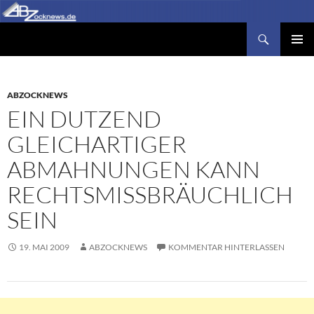
Zum
Inhalt
Suchen
Abzocknews.de
springen
PRIMÄR
MENÜ
ABZOCKNEWS
EIN DUTZEND
GLEICHARTIGER
ABMAHNUNGEN KANN
RECHTSMISSBRÄUCHLICH
SEIN
19. MAI 2009
ABZOCKNEWS
KOMMENTAR HINTERLASSEN