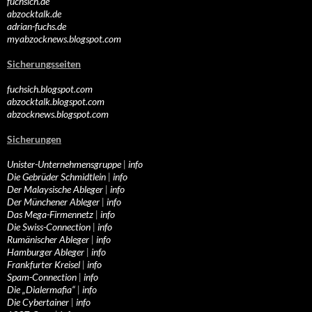
fuchsich.de
abzocktalk.de
adrian-fuchs.de
myabzocknews.blogspot.com
Sicherungsseiten
fuchsich.blogspot.com
abzocktalk.blogspot.com
abzocknews.blogspot.com
Sicherungen
Unister-Unternehmensgruppe
|
info
Die Gebrüder Schmidtlein
|
info
Der Malaysische Ableger
|
info
Der Münchener Ableger
|
info
Das Mega-Firmennetz
|
info
Die Swiss-Connection
|
info
Rumänischer Ableger
|
info
Hamburger Ableger
|
info
Frankfurter Kreisel
|
info
Spam-Connection
|
info
Die „Dialermafia“
|
info
Die Cybertainer
|
info