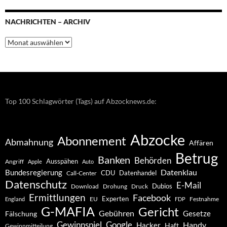
NACHRICHTEN – ARCHIV
Nachrichten
–
Archiv
Top 100 Schlagwörter (Tags) auf Abzocknews.de:
Abzocke
Abonnement
Abmahnung
Affären
Betrug
Banken
Behörden
Ausspähen
Angriff
Apple
Auto
Datenklau
Bundesregierung
CDU
Datenhandel
Call-Center
Datenschutz
E-Mail
Dubios
Drohung
Download
Druck
Ermittlungen
Facebook
Experten
EU
Festnahme
England
FDP
G-MAFIA
Gericht
Gebühren
Gesetze
Fälschung
Gewinnspiel
Google
Handy
Hacker
Haft
Gewinnmitteilung