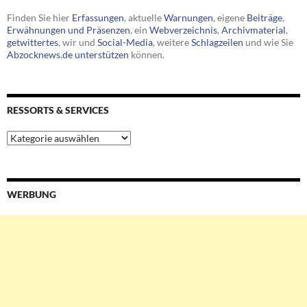
Finden Sie hier
Erfassungen
, aktuelle
Warnungen
, eigene
Beiträge
,
Erwähnungen und Präsenzen
, ein
Webverzeichnis
,
Archivmaterial
,
getwittertes
, wir und
Social-Media
, weitere
Schlagzeilen
und wie Sie
Abzocknews.de unterstützen
können.
RESSORTS & SERVICES
Ressorts
&
Services
WERBUNG