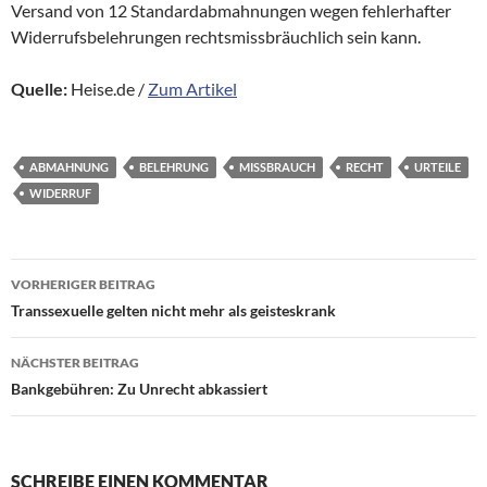
Versand von 12 Standardabmahnungen wegen fehlerhafter
Widerrufsbelehrungen rechtsmissbräuchlich sein kann.
Quelle:
Heise.de /
Zum Artikel
ABMAHNUNG
BELEHRUNG
MISSBRAUCH
RECHT
URTEILE
WIDERRUF
Beitragsnavigation
VORHERIGER BEITRAG
Transsexuelle gelten nicht mehr als geisteskrank
NÄCHSTER BEITRAG
Bankgebühren: Zu Unrecht abkassiert
SCHREIBE EINEN KOMMENTAR