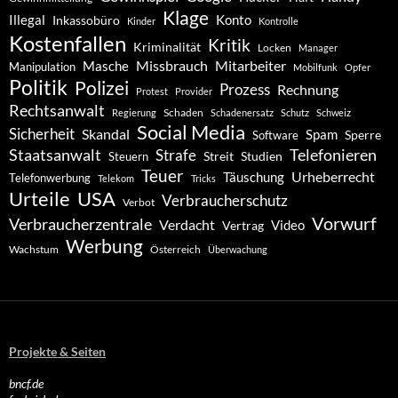
Klage
Konto
Illegal
Inkassobüro
Kinder
Kontrolle
Kostenfallen
Kritik
Kriminalität
Locken
Manager
Missbrauch
Mitarbeiter
Masche
Manipulation
Mobilfunk
Opfer
Politik
Polizei
Prozess
Rechnung
Protest
Provider
Rechtsanwalt
Schaden
Regierung
Schadenersatz
Schutz
Schweiz
Social Media
Sicherheit
Skandal
Spam
Software
Sperre
Staatsanwalt
Telefonieren
Strafe
Studien
Steuern
Streit
Teuer
Urheberrecht
Täuschung
Telefonwerbung
Telekom
Tricks
Urteile
USA
Verbraucherschutz
Verbot
Vorwurf
Verbraucherzentrale
Verdacht
Video
Vertrag
Werbung
Wachstum
Österreich
Überwachung
Projekte & Seiten
bncf.de