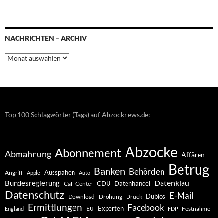
NACHRICHTEN – ARCHIV
Nachrichten
–
Archiv
Top 100 Schlagwörter (Tags) auf Abzocknews.de:
Abzocke
Abonnement
Abmahnung
Affären
Betrug
Banken
Behörden
Ausspähen
Angriff
Apple
Auto
Datenklau
Bundesregierung
CDU
Datenhandel
Call-Center
Datenschutz
E-Mail
Dubios
Drohung
Download
Druck
Ermittlungen
Facebook
Experten
EU
Festnahme
England
FDP