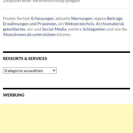
Zeitpunkt einer Veröffentlichung spiegeln.
Finden Sie hier
Erfassungen
, aktuelle
Warnungen
, eigene
Beiträge
,
Erwähnungen und Präsenzen
, ein
Webverzeichnis
,
Archivmaterial
,
getwittertes
, wir und
Social-Media
, weitere
Schlagzeilen
und wie Sie
Abzocknews.de unterstützen
können.
RESSORTS & SERVICES
Ressorts
&
Services
WERBUNG