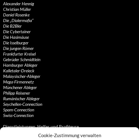
Alexander Hennig
Christian Müller
Daniel Rosenke
Die „Dialermafia“
Die B2Bler
Die Cybertainer
Die Hasimäuse
Die Isselburger
Die jungen Römer
Frankfurter Kreisel
Gebrüder Schmidtlein
Hamburger Ableger
Kalletaler-Dreieck
Malaysischer-Ableger
Mega-Firmennetz
Münchener Ableger
Philipp Reisener
Rumänischer Ableger
Seychellen-Connection
Spam-Connection
Swiss-Connection
Dienstleistungen, Helfer und Profiteure
Cookie-Zustimmung verwalten
Anonymisierungsdienste, VPN- und Web-Proxy…