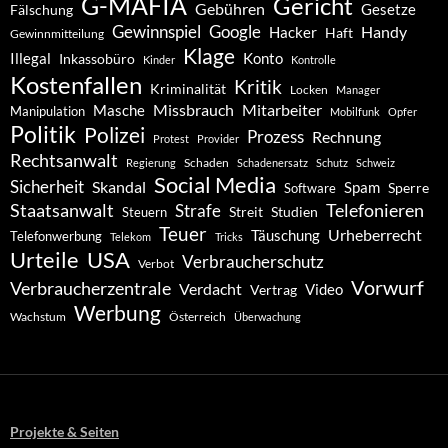
G-MAFIA
Gericht
Gebühren
Gesetze
Fälschung
Gewinnspiel
Google
Handy
Hacker
Haft
Gewinnmitteilung
Klage
Konto
Illegal
Inkassobüro
Kinder
Kontrolle
Kostenfallen
Kritik
Kriminalität
Locken
Manager
Missbrauch
Mitarbeiter
Masche
Manipulation
Mobilfunk
Opfer
Politik
Polizei
Prozess
Rechnung
Protest
Provider
Rechtsanwalt
Schaden
Regierung
Schadenersatz
Schutz
Schweiz
Social Media
Sicherheit
Skandal
Spam
Software
Sperre
Staatsanwalt
Telefonieren
Strafe
Studien
Steuern
Streit
Teuer
Urheberrecht
Täuschung
Telefonwerbung
Telekom
Tricks
Urteile
USA
Verbraucherschutz
Verbot
Vorwurf
Verbraucherzentrale
Verdacht
Video
Vertrag
Werbung
Wachstum
Österreich
Überwachung
Projekte & Seiten