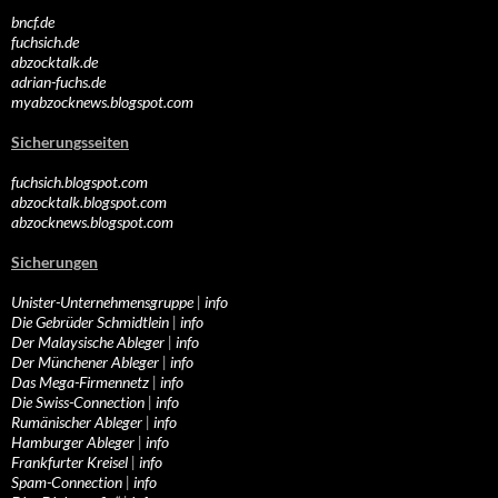
bncf.de
fuchsich.de
abzocktalk.de
adrian-fuchs.de
myabzocknews.blogspot.com
Sicherungsseiten
fuchsich.blogspot.com
abzocktalk.blogspot.com
abzocknews.blogspot.com
Sicherungen
Unister-Unternehmensgruppe
|
info
Die Gebrüder Schmidtlein
|
info
Der Malaysische Ableger
|
info
Der Münchener Ableger
|
info
Das Mega-Firmennetz
|
info
Die Swiss-Connection
|
info
Rumänischer Ableger
|
info
Hamburger Ableger
|
info
Frankfurter Kreisel
|
info
Spam-Connection
|
info