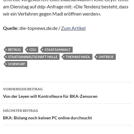
am Dienstag auf ddp-Anfrage mit: «Die Tendenz besteht, dass
wir ein Verfahren gegen Madl eröffnen werden».
Quelle:
die-topnews.de.de /
Zum Artikel
BETRUG
CDU
STAATSANWALT
STAATSANWALTSCHAFT HALLE
THOMAS MADL
UNTREUE
VORWURF
Beitragsnavigation
VORHERIGER BEITRAG
Von der Leyen will Kontrolleure für BKA-Zensoren
NÄCHSTER BEITRAG
BKA: Bislang noch keinen PC online durchsucht