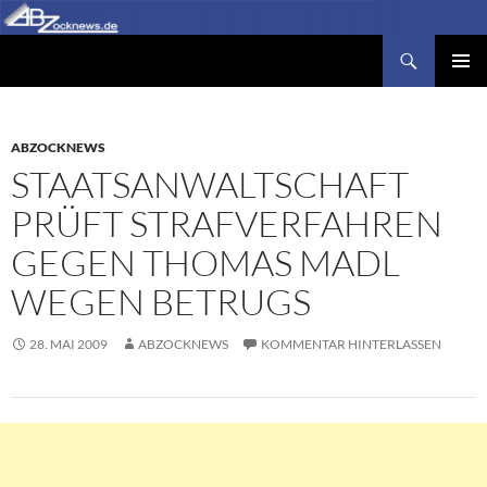
Zum
Inhalt
Suchen
Abzocknews.de
springen
PRIMÄR
MENÜ
ABZOCKNEWS
STAATSANWALTSCHAFT
PRÜFT STRAFVERFAHREN
GEGEN THOMAS MADL
WEGEN BETRUGS
28. MAI 2009
ABZOCKNEWS
KOMMENTAR HINTERLASSEN