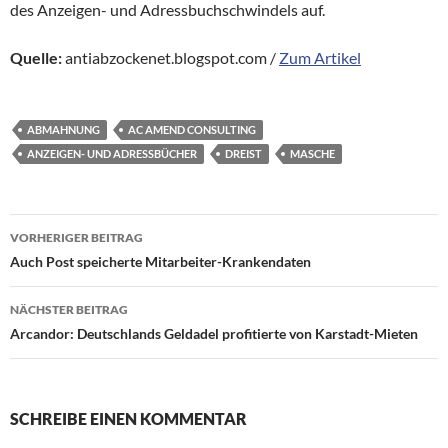
des Anzeigen- und Adressbuchschwindels auf.
Quelle:
antiabzockenet.blogspot.com /
Zum Artikel
ABMAHNUNG
AC AMEND CONSULTING
ANZEIGEN- UND ADRESSBÜCHER
DREIST
MASCHE
Beitragsnavigation
VORHERIGER BEITRAG
Auch Post speicherte Mitarbeiter-Krankendaten
NÄCHSTER BEITRAG
Arcandor: Deutschlands Geldadel profitierte von Karstadt-Mieten
SCHREIBE EINEN KOMMENTAR