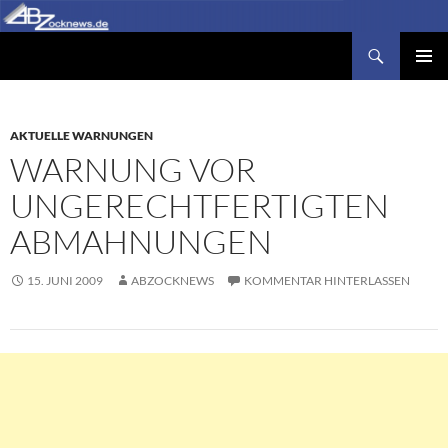
Zum
Inhalt
Suchen
Abzocknews.de
springen
PRIMÄR
MENÜ
AKTUELLE WARNUNGEN
WARNUNG VOR
UNGERECHTFERTIGTEN
ABMAHNUNGEN
15. JUNI 2009
ABZOCKNEWS
KOMMENTAR HINTERLASSEN