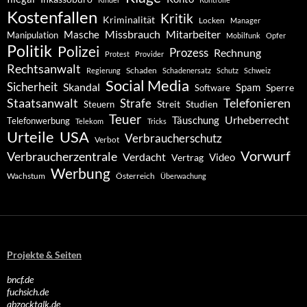
Kostenfallen
Kritik
Kriminalität
Locken
Manager
Missbrauch
Mitarbeiter
Masche
Manipulation
Mobilfunk
Opfer
Politik
Polizei
Prozess
Rechnung
Protest
Provider
Rechtsanwalt
Schaden
Regierung
Schadenersatz
Schutz
Schweiz
Social Media
Sicherheit
Skandal
Spam
Software
Sperre
Staatsanwalt
Telefonieren
Strafe
Studien
Steuern
Streit
Teuer
Urheberrecht
Täuschung
Telefonwerbung
Telekom
Tricks
Urteile
USA
Verbraucherschutz
Verbot
Vorwurf
Verbraucherzentrale
Verdacht
Video
Vertrag
Werbung
Wachstum
Österreich
Überwachung
Projekte & Seiten
bncf.de
fuchsich.de
abzocktalk.de