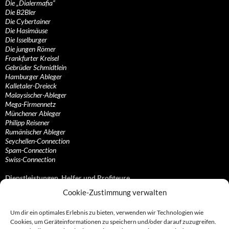
Die „Dialermafia“
Die B2Bler
Die Cybertainer
Die Hasimäuse
Die Isselburger
Die jungen Römer
Frankfurter Kreisel
Gebrüder Schmidtlein
Hamburger Ableger
Kalletaler-Dreieck
Malaysischer-Ableger
Mega-Firmennetz
Münchener Ableger
Philipp Reisener
Rumänischer Ableger
Seychellen-Connection
Spam-Connection
Swiss-Connection
Dienstleistungen, Helfer und Profiteure
Cookie-Zustimmung verwalten
Anonymisierungsdienste, VPN- und Web-Proxy…
Anwaltliche Vertretungen, Kanzleien und Juristen
Um dir ein optimales Erlebnis zu bieten, verwenden wir Technologien wie
Bezahlsysteme, Finanzdienstleister und…
Cookies, um Geräteinformationen zu speichern und/oder darauf zuzugreifen.
Bürodienstleister, Firmengründer- und/oder…