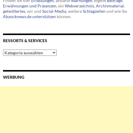
Finden Sie hier
Erfassungen
, aktuelle
Warnungen
, eigene
Beiträge
,
Erwähnungen und Präsenzen
, ein
Webverzeichnis
,
Archivmaterial
,
getwittertes
, wir und
Social-Media
, weitere
Schlagzeilen
und wie Sie
Abzocknews.de unterstützen
können.
RESSORTS & SERVICES
Ressorts
&
Services
WERBUNG