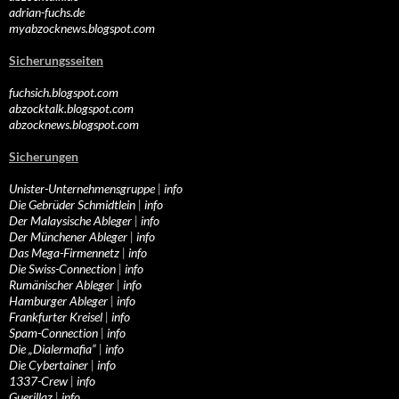
adrian-fuchs.de
myabzocknews.blogspot.com
Sicherungsseiten
fuchsich.blogspot.com
abzocktalk.blogspot.com
abzocknews.blogspot.com
Sicherungen
Unister-Unternehmensgruppe
|
info
Die Gebrüder Schmidtlein
|
info
Der Malaysische Ableger
|
info
Der Münchener Ableger
|
info
Das Mega-Firmennetz
|
info
Die Swiss-Connection
|
info
Rumänischer Ableger
|
info
Hamburger Ableger
|
info
Frankfurter Kreisel
|
info
Spam-Connection
|
info
Die „Dialermafia“
|
info
Die Cybertainer
|
info
1337-Crew
|
info
Guerillaz
|
info