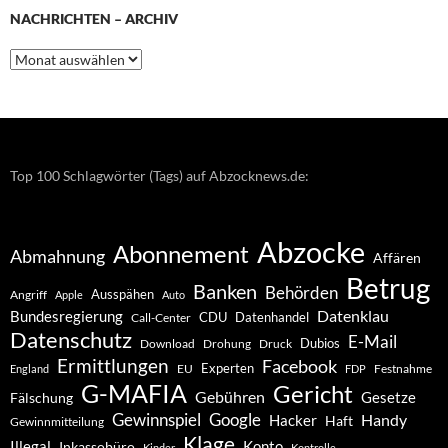
NACHRICHTEN – ARCHIV
Nachrichten
–
Archiv
Top 100 Schlagwörter (Tags) auf Abzocknews.de:
Abzocke
Abonnement
Abmahnung
Affären
Betrug
Banken
Behörden
Ausspähen
Angriff
Apple
Auto
Datenklau
Bundesregierung
CDU
Datenhandel
Call-Center
Datenschutz
E-Mail
Dubios
Drohung
Download
Druck
Ermittlungen
Facebook
Experten
EU
Festnahme
England
FDP
G-MAFIA
Gericht
Gebühren
Gesetze
Fälschung
Gewinnspiel
Google
Handy
Hacker
Haft
Gewinnmitteilung
Klage
Konto
Illegal
Inkassobüro
Kinder
Kontrolle