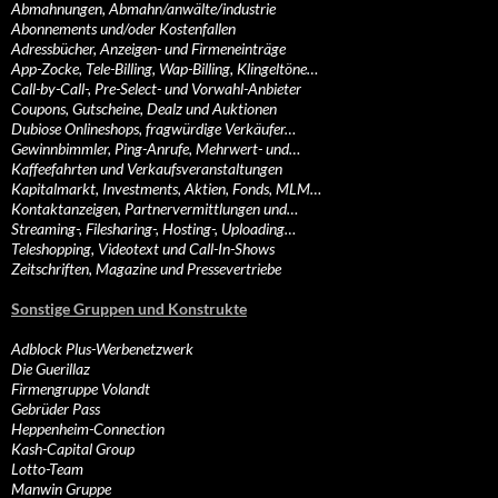
Abmahnungen, Abmahn/anwälte/industrie
Abonnements und/oder Kostenfallen
Adressbücher, Anzeigen- und Firmeneinträge
App-Zocke, Tele-Billing, Wap-Billing, Klingeltöne…
Call-by-Call-, Pre-Select- und Vorwahl-Anbieter
Coupons, Gutscheine, Dealz und Auktionen
Dubiose Onlineshops, fragwürdige Verkäufer…
Gewinnbimmler, Ping-Anrufe, Mehrwert- und…
Kaffeefahrten und Verkaufsveranstaltungen
Kapitalmarkt, Investments, Aktien, Fonds, MLM…
Kontaktanzeigen, Partnervermittlungen und…
Streaming-, Filesharing-, Hosting-, Uploading…
Teleshopping, Videotext und Call-In-Shows
Zeitschriften, Magazine und Pressevertriebe
Sonstige Gruppen und Konstrukte
Adblock Plus-Werbenetzwerk
Die Guerillaz
Firmengruppe Volandt
Gebrüder Pass
Heppenheim-Connection
Kash-Capital Group
Lotto-Team
Manwin Gruppe