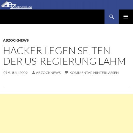
Zum
Inhalt
Suchen
Abzocknews.de
springen
PRIMÄR
MENÜ
ABZOCKNEWS
HACKER LEGEN SEITEN
DER US-REGIERUNG LAHM
9. JULI 2009
ABZOCKNEWS
KOMMENTAR HINTERLASSEN