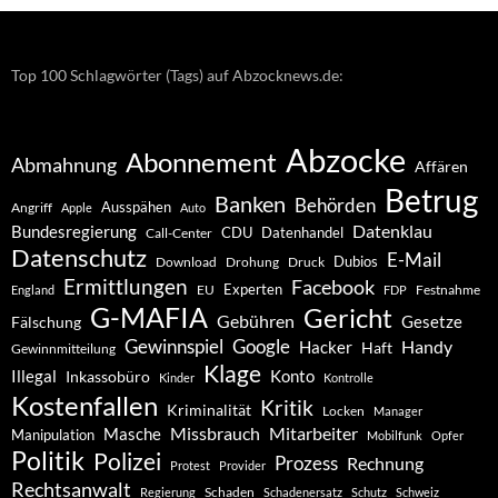
Top 100 Schlagwörter (Tags) auf Abzocknews.de:
Abzocke
Abonnement
Abmahnung
Affären
Betrug
Banken
Behörden
Ausspähen
Angriff
Apple
Auto
Datenklau
Bundesregierung
CDU
Datenhandel
Call-Center
Datenschutz
E-Mail
Dubios
Drohung
Download
Druck
Ermittlungen
Facebook
Experten
EU
Festnahme
England
FDP
G-MAFIA
Gericht
Gebühren
Gesetze
Fälschung
Gewinnspiel
Google
Handy
Hacker
Haft
Gewinnmitteilung
Klage
Konto
Illegal
Inkassobüro
Kinder
Kontrolle
Kostenfallen
Kritik
Kriminalität
Locken
Manager
Missbrauch
Mitarbeiter
Masche
Manipulation
Mobilfunk
Opfer
Politik
Polizei
Prozess
Rechnung
Protest
Provider
Rechtsanwalt
Schaden
Regierung
Schadenersatz
Schutz
Schweiz