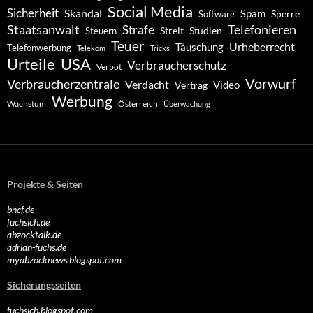
Social Media
Sicherheit
Skandal
Spam
Software
Sperre
Staatsanwalt
Telefonieren
Strafe
Studien
Steuern
Streit
Teuer
Urheberrecht
Täuschung
Telefonwerbung
Telekom
Tricks
Urteile
USA
Verbraucherschutz
Verbot
Vorwurf
Verbraucherzentrale
Verdacht
Video
Vertrag
Werbung
Wachstum
Österreich
Überwachung
Projekte & Seiten
bncf.de
fuchsich.de
abzocktalk.de
adrian-fuchs.de
myabzocknews.blogspot.com
Sicherungsseiten
fuchsich.blogspot.com