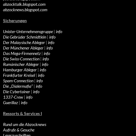
abzocktalk.blogspot.com
abzocknews.blogspot.com
Sicherungen
Unister-Unternehmensgruppe
|
info
Die Gebrüder Schmidtlein
|
info
Der Malaysische Ableger
|
info
Der Münchener Ableger
|
info
Das Mega-Firmennetz
|
info
Die Swiss-Connection
|
info
Rumänischer Ableger
|
info
Hamburger Ableger
|
info
Frankfurter Kreisel
|
info
Spam-Connection
|
info
Die „Dialermafia“
|
info
Die Cybertainer
|
info
1337-Crew
|
info
Guerillaz
|
info
Ressorts & Services I
Rund um die Abzocknews
Aufrufe & Gesuche
Leserzuschriften