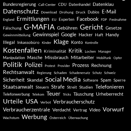
Datenklau
Bundesregierung
CDU
Datenhandel
Call-Center
Datenschutz
E-Mail
Dubios
Drohung
Download
Druck
Ermittlungen
Facebook
Experten
EU
Festnahme
England
FDP
G-MAFIA
Gericht
Gebühren
Gesetze
Fälschung
Gewinnspiel
Google
Handy
Hacker
Haft
Gewinnmitteilung
Klage
Konto
Illegal
Inkassobüro
Kinder
Kontrolle
Kostenfallen
Kritik
Kriminalität
Locken
Manager
Missbrauch
Mitarbeiter
Masche
Manipulation
Mobilfunk
Opfer
Politik
Polizei
Prozess
Rechnung
Protest
Provider
Rechtsanwalt
Schaden
Regierung
Schadenersatz
Schutz
Schweiz
Social Media
Sicherheit
Skandal
Spam
Software
Sperre
Staatsanwalt
Telefonieren
Strafe
Studien
Steuern
Streit
Teuer
Urheberrecht
Täuschung
Telefonwerbung
Telekom
Tricks
Urteile
USA
Verbraucherschutz
Verbot
Vorwurf
Verbraucherzentrale
Verdacht
Video
Vertrag
Werbung
Wachstum
Österreich
Überwachung