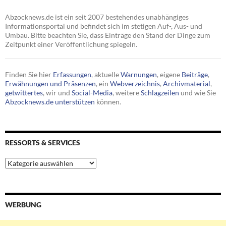
Abzocknews.de ist ein seit 2007 bestehendes unabhängiges
Informationsportal und befindet sich im stetigen Auf-, Aus- und
Umbau. Bitte beachten Sie, dass Einträge den Stand der Dinge zum
Zeitpunkt einer Veröffentlichung spiegeln.
Finden Sie hier
Erfassungen
, aktuelle
Warnungen
, eigene
Beiträge
,
Erwähnungen und Präsenzen
, ein
Webverzeichnis
,
Archivmaterial
,
getwittertes
, wir und
Social-Media
, weitere
Schlagzeilen
und wie Sie
Abzocknews.de unterstützen
können.
RESSORTS & SERVICES
Ressorts
&
Services
WERBUNG