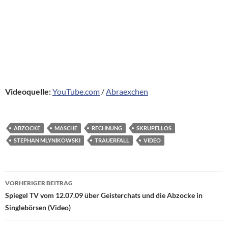
Videoquelle:
YouTube.com
/
Abraexchen
ABZOCKE
MASCHE
RECHNUNG
SKRUPELLOS
STEPHAN MLYNIKOWSKI
TRAUERFALL
VIDEO
Beitragsnavigation
VORHERIGER BEITRAG
Spiegel TV vom 12.07.09 über Geisterchats und die Abzocke in
Singlebörsen (Video)