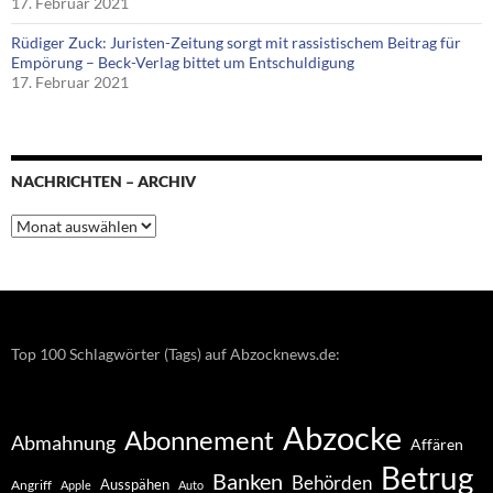
17. Februar 2021
Rüdiger Zuck: Juristen-Zeitung sorgt mit rassistischem Beitrag für
Empörung – Beck-Verlag bittet um Entschuldigung
17. Februar 2021
NACHRICHTEN – ARCHIV
Nachrichten
–
Archiv
Top 100 Schlagwörter (Tags) auf Abzocknews.de:
Abzocke
Abonnement
Abmahnung
Affären
Betrug
Banken
Behörden
Ausspähen
Angriff
Apple
Auto