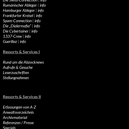
Rumänischer Ableger
|
info
Hamburger Ableger
|
info
Frankfurter Kreisel
|
info
Spam-Connection
|
info
Die „Dialermafia“
|
info
Die Cybertainer
|
info
1337-Crew
|
info
Guerillaz
|
info
Ressorts & Services I
Rund um die Abzocknews
Aufrufe & Gesuche
Leserzuschriften
Stellungnahmen
Ressorts & Services II
Erfassungen von A-Z
Anwaltsverzeichnis
Archivmaterial
Referenzen / Presse
Specials