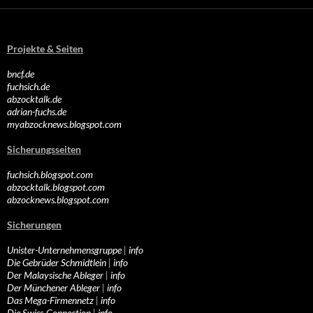
Projekte & Seiten
bncf.de
fuchsich.de
abzocktalk.de
adrian-fuchs.de
myabzocknews.blogspot.com
Sicherungsseiten
fuchsich.blogspot.com
abzocktalk.blogspot.com
abzocknews.blogspot.com
Sicherungen
Unister-Unternehmensgruppe
|
info
Die Gebrüder Schmidtlein
|
info
Der Malaysische Ableger
|
info
Der Münchener Ableger
|
info
Das Mega-Firmennetz
|
info
Die Swiss-Connection
|
info