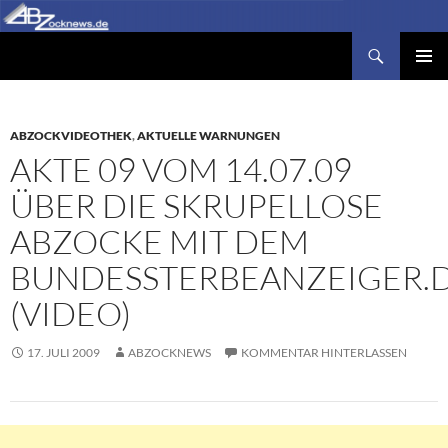
Zum
Inhalt
Suchen
Abzocknews.de
springen
PRIMÄR
MENÜ
ABZOCKVIDEOTHEK
,
AKTUELLE WARNUNGEN
AKTE 09 VOM 14.07.09
ÜBER DIE SKRUPELLOSE
ABZOCKE MIT DEM
BUNDESSTERBEANZEIGER.
(VIDEO)
17. JULI 2009
ABZOCKNEWS
KOMMENTAR HINTERLASSEN