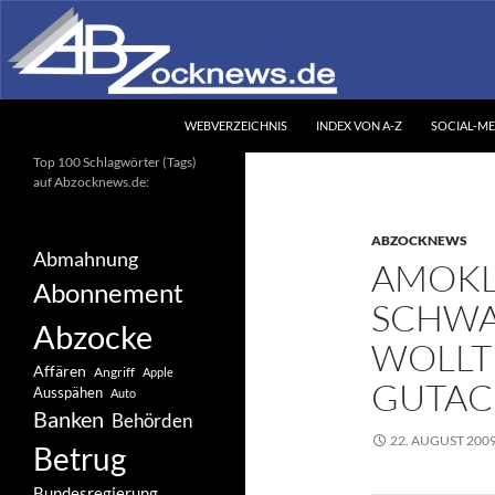
Zum
Inhalt
springen
Suchen
Abzocknews.de
WEBVERZEICHNIS
INDEX VON A-Z
SOCIAL-ME
Ihr unabhängiges
Top 100 Schlagwörter (Tags)
Informationsportal
auf Abzocknews.de:
ABZOCKNEWS
Abmahnung
AMOKL
Abonnement
SCHWA
Abzocke
WOLLT
Affären
Angriff
Apple
GUTAC
Ausspähen
Auto
Banken
Behörden
22. AUGUST 200
Betrug
Bundesregierung