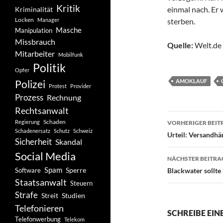
Kritik
einmal nach. Er 
Kriminalität
Locken
Manager
sterben.
Masche
Manipulation
Missbrauch
Quelle:
Welt.de
Mitarbeiter
Mobilfunk
Politik
Opfer
Polizei
AMOKLAUF
Protest
Provider
Prozess
Rechnung
Rechtsanwalt
Beitragsn
Schaden
Regierung
VORHERIGER BEIT
Schadenersatz
Schutz
Schweiz
Urteil: Versandhä
Sicherheit
Skandal
Social Media
NÄCHSTER BEITRA
Spam
Software
Sperre
Blackwater sollte
Staatsanwalt
Steuern
Strafe
Studien
Streit
Telefonieren
SCHREIBE EI
Telefonwerbung
Telekom