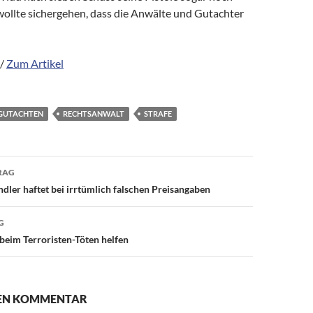
wollte sichergehen, dass die Anwälte und Gutachter
 /
Zum Artikel
GUTACHTEN
RECHTSANWALT
STRAFE
avigation
RAG
ndler haftet bei irrtümlich falschen Preisangaben
G
 beim Terroristen-Töten helfen
NEN KOMMENTAR