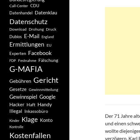
CDU
Call-Center
Datenklau
Datenhandel
Datenschutz
Drohung
Download
Druck
E-Mail
Dubios
England
Ermittlungen
EU
Facebook
Experten
Fälschung
Festnahme
FDP
G-MAFIA
Gericht
Gebühren
Gesetze
Gewinnmitteilung
Gewinnspiel
Google
Handy
Hacker
Haft
Illegal
Inkassobüro
Der 71 Jahre alt
Klage
Konto
Kinder
und einen schwer
Kontrolle
wollte diejenige
Kostenfallen
verzögern. Karl 