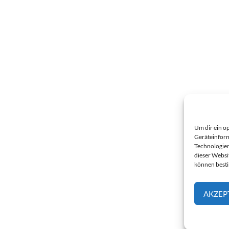
Um dir ein o
Geräteinform
Technologien
dieser Websi
können best
AKZEP