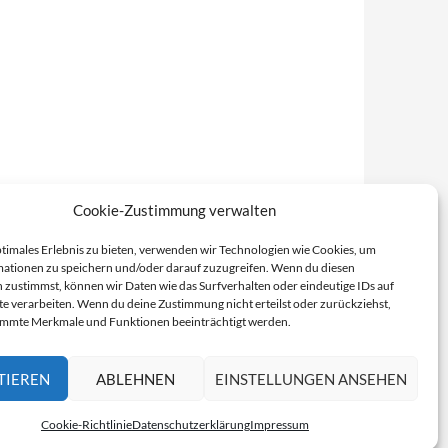
Cookie-Zustimmung verwalten
ptimales Erlebnis zu bieten, verwenden wir Technologien wie Cookies, um
ationen zu speichern und/oder darauf zuzugreifen. Wenn du diesen
 zustimmst, können wir Daten wie das Surfverhalten oder eindeutige IDs auf
te verarbeiten. Wenn du deine Zustimmung nicht erteilst oder zurückziehst,
immte Merkmale und Funktionen beeinträchtigt werden.
TIEREN
ABLEHNEN
EINSTELLUNGEN ANSEHEN
Cookie-Richtlinie
Datenschutzerklärung
Impressum