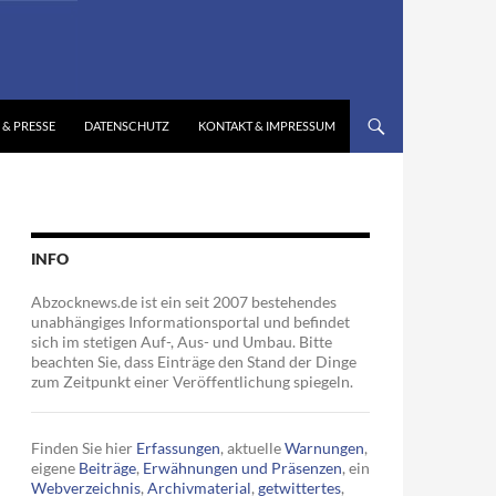
 & PRESSE
DATENSCHUTZ
KONTAKT & IMPRESSUM
INFO
Abzocknews.de ist ein seit 2007 bestehendes
unabhängiges Informationsportal und befindet
sich im stetigen Auf-, Aus- und Umbau. Bitte
beachten Sie, dass Einträge den Stand der Dinge
zum Zeitpunkt einer Veröffentlichung spiegeln.
Finden Sie hier
Erfassungen
, aktuelle
Warnungen
,
eigene
Beiträge
,
Erwähnungen und Präsenzen
, ein
Webverzeichnis
,
Archivmaterial
,
getwittertes
,