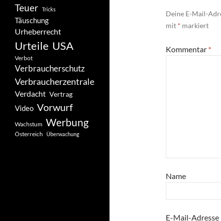
Teuer
Tricks
Deine E-Mail-Adre
Täuschung
mit
*
markiert
Urheberrecht
Urteile
USA
Kommentar
*
Verbot
Verbraucherschutz
Verbraucherzentrale
Verdacht
Vertrag
Vorwurf
Video
Werbung
Wachstum
Österreich
Überwachung
Name
E-Mail-Adresse