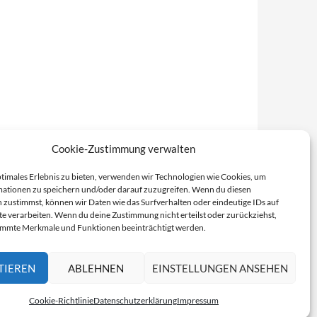
Cookie-Zustimmung verwalten
ptimales Erlebnis zu bieten, verwenden wir Technologien wie Cookies, um
ationen zu speichern und/oder darauf zuzugreifen. Wenn du diesen
 zustimmst, können wir Daten wie das Surfverhalten oder eindeutige IDs auf
te verarbeiten. Wenn du deine Zustimmung nicht erteilst oder zurückziehst,
immte Merkmale und Funktionen beeinträchtigt werden.
TIEREN
ABLEHNEN
EINSTELLUNGEN ANSEHEN
Cookie-Richtlinie
Datenschutzerklärung
Impressum