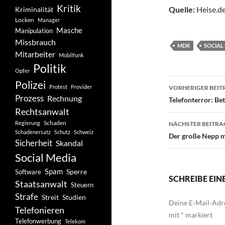
Kritik
Quelle:
Heise.de
Kriminalität
Locken
Manager
Masche
Manipulation
Missbrauch
MDR
SOCIAL
Mitarbeiter
Mobilfunk
Politik
Opfer
Beitragsn
Polizei
Protest
Provider
VORHERIGER BEIT
Prozess
Rechnung
Telefonterror: Be
Rechtsanwalt
Schaden
Regierung
NÄCHSTER BEITRA
Schadenersatz
Schutz
Schweiz
Der große Nepp m
Sicherheit
Skandal
Social Media
Spam
Software
Sperre
SCHREIBE EI
Staatsanwalt
Steuern
Strafe
Studien
Streit
Deine E-Mail-Adre
Telefonieren
mit
*
markiert
Telefonwerbung
Telekom