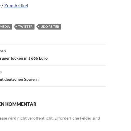
 /
Zum Artikel
 MEDIA
TWITTER
UDO REITER
avigation
RAG
trüger locken mit 666 Euro
G
it deutschen Sparern
NEN KOMMENTAR
sse wird nicht veröffentlicht.
Erforderliche Felder sind