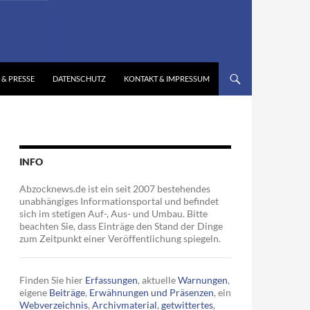
 & PRESSE
DATENSCHUTZ
KONTAKT & IMPRESSUM
INFO
Abzocknews.de ist ein seit 2007 bestehendes
unabhängiges Informationsportal und befindet
sich im stetigen Auf-, Aus- und Umbau. Bitte
beachten Sie, dass Einträge den Stand der Dinge
zum Zeitpunkt einer Veröffentlichung spiegeln.
Finden Sie hier
Erfassungen
, aktuelle
Warnungen
,
eigene
Beiträge
,
Erwähnungen und Präsenzen
, ein
Webverzeichnis
,
Archivmaterial
,
getwittertes
,