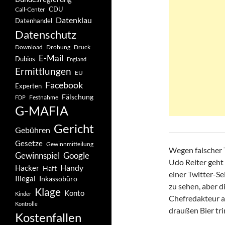
CDU
Call-Center
Datenklau
Datenhandel
Datenschutz
Drohung
Download
Druck
E-Mail
Dubios
England
Ermittlungen
EU
Facebook
Experten
Fälschung
Festnahme
FDP
G-MAFIA
Gericht
Gebühren
Gesetze
Gewinnmitteilung
Wegen falscher
Gewinnspiel
Google
Udo Reiter geht
Handy
Hacker
Haft
einer Twitter-Se
Illegal
Inkassobüro
zu sehen, aber d
Klage
Konto
Kinder
Chefredakteur a
Kontrolle
draußen Bier tr
Kostenfallen