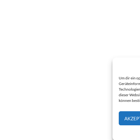
Um dir ein o
Geräteinform
Technologien
dieser Websi
können best
AKZEP