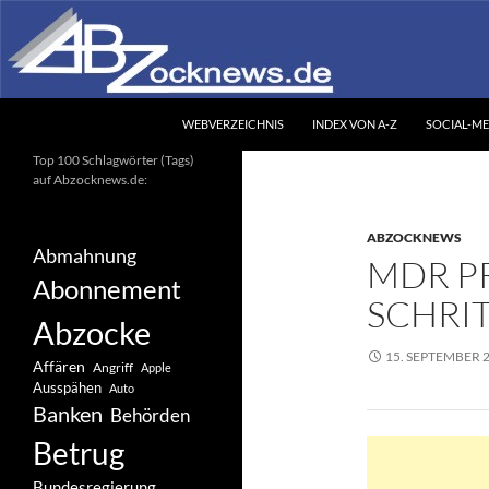
Zum
Inhalt
springen
Suchen
Abzocknews.de
WEBVERZEICHNIS
INDEX VON A-Z
SOCIAL-ME
Ihr unabhängiges
Top 100 Schlagwörter (Tags)
Informationsportal
auf Abzocknews.de:
ABZOCKNEWS
Abmahnung
MDR P
Abonnement
SCHRI
Abzocke
15. SEPTEMBER 
Affären
Angriff
Apple
Ausspähen
Auto
Banken
Behörden
Betrug
Bundesregierung