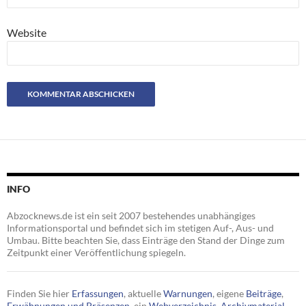
Website
INFO
Abzocknews.de ist ein seit 2007 bestehendes unabhängiges
Informationsportal und befindet sich im stetigen Auf-, Aus- und
Umbau. Bitte beachten Sie, dass Einträge den Stand der Dinge zum
Zeitpunkt einer Veröffentlichung spiegeln.
Finden Sie hier
Erfassungen
, aktuelle
Warnungen
, eigene
Beiträge
,
Erwähnungen und Präsenzen
, ein
Webverzeichnis
,
Archivmaterial
,