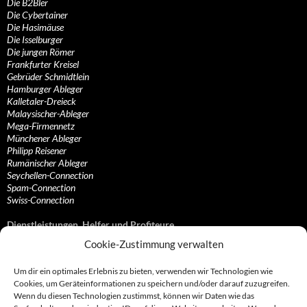
Die B2Bler
Die Cybertainer
Die Hasimäuse
Die Isselburger
Die jungen Römer
Frankfurter Kreisel
Gebrüder Schmidtlein
Hamburger Ableger
Kalletaler-Dreieck
Malaysischer-Ableger
Mega-Firmennetz
Münchener Ableger
Philipp Reisener
Rumänischer Ableger
Seychellen-Connection
Spam-Connection
Swiss-Connection
Dienstleistungen, Helfer und Profiteure
Cookie-Zustimmung verwalten
Anonymisierungsdienste, VPN- und Web-Proxy…
Anwaltliche Vertretungen, Kanzleien und Juristen
Um dir ein optimales Erlebnis zu bieten, verwenden wir Technologien wie
Bezahlsysteme, Finanzdienstleister und…
Cookies, um Geräteinformationen zu speichern und/oder darauf zuzugreifen.
Bürodienstleister, Firmengründer- und/oder…
Wenn du diesen Technologien zustimmst, können wir Daten wie das
Datenhändler, Adressbroker und zielgerichtetes…