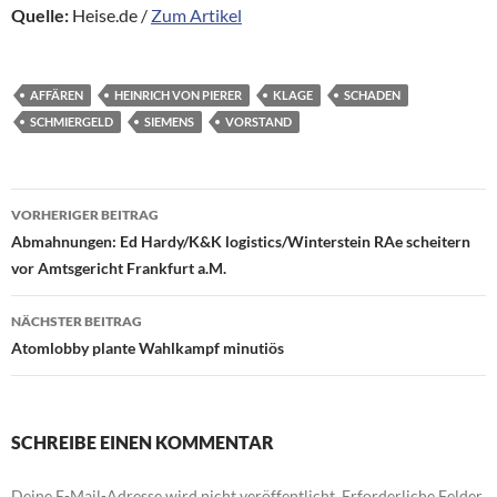
Quelle:
Heise.de /
Zum Artikel
AFFÄREN
HEINRICH VON PIERER
KLAGE
SCHADEN
SCHMIERGELD
SIEMENS
VORSTAND
Beitragsnavigation
VORHERIGER BEITRAG
Abmahnungen: Ed Hardy/K&K logistics/Winterstein RAe scheitern
vor Amtsgericht Frankfurt a.M.
NÄCHSTER BEITRAG
Atomlobby plante Wahlkampf minutiös
SCHREIBE EINEN KOMMENTAR
Deine E-Mail-Adresse wird nicht veröffentlicht.
Erforderliche Felder