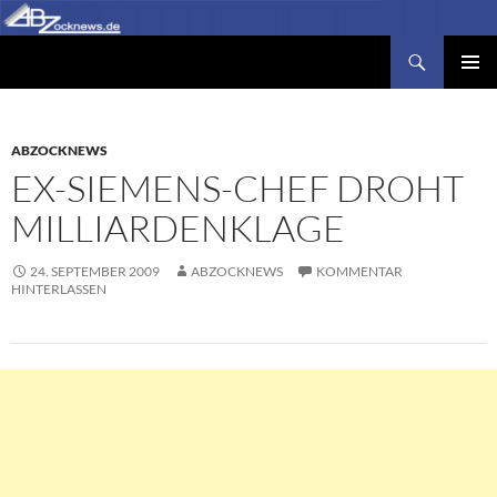
Zum
Inhalt
Suchen
Abzocknews.de
springen
PRIMÄR
MENÜ
ABZOCKNEWS
EX-SIEMENS-CHEF DROHT
MILLIARDENKLAGE
24. SEPTEMBER 2009
ABZOCKNEWS
KOMMENTAR
HINTERLASSEN