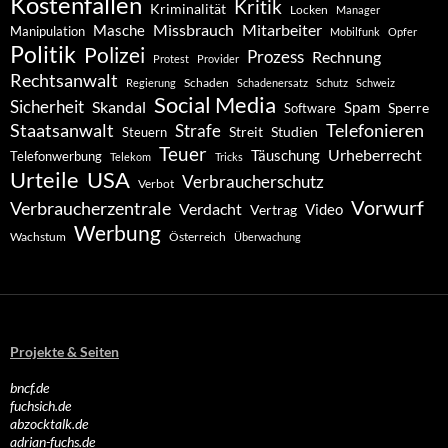
Kostenfallen
Kritik
Kriminalität
Locken
Manager
Missbrauch
Mitarbeiter
Masche
Manipulation
Mobilfunk
Opfer
Politik
Polizei
Prozess
Rechnung
Protest
Provider
Rechtsanwalt
Schaden
Regierung
Schadenersatz
Schutz
Schweiz
Social Media
Sicherheit
Skandal
Spam
Software
Sperre
Staatsanwalt
Telefonieren
Strafe
Studien
Steuern
Streit
Teuer
Urheberrecht
Täuschung
Telefonwerbung
Telekom
Tricks
Urteile
USA
Verbraucherschutz
Verbot
Vorwurf
Verbraucherzentrale
Verdacht
Video
Vertrag
Werbung
Wachstum
Österreich
Überwachung
Projekte & Seiten
bncf.de
fuchsich.de
abzocktalk.de
adrian-fuchs.de