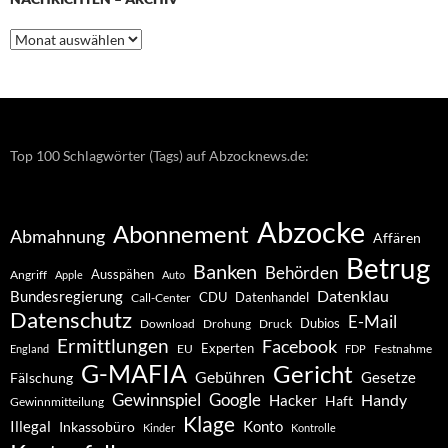
Nachrichten
–
Archiv
Top 100 Schlagwörter (Tags) auf Abzocknews.de:
Abzocke
Abonnement
Abmahnung
Affären
Betrug
Banken
Behörden
Ausspähen
Angriff
Apple
Auto
Datenklau
Bundesregierung
CDU
Datenhandel
Call-Center
Datenschutz
E-Mail
Dubios
Drohung
Download
Druck
Ermittlungen
Facebook
Experten
EU
Festnahme
England
FDP
G-MAFIA
Gericht
Gebühren
Gesetze
Fälschung
Gewinnspiel
Google
Handy
Hacker
Haft
Gewinnmitteilung
Klage
Konto
Illegal
Inkassobüro
Kinder
Kontrolle