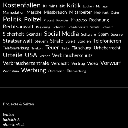
Kostenfallen
Kritik
Kriminalität
Locken
Manager
Missbrauch
Mitarbeiter
Masche
Manipulation
Mobilfunk
Opfer
Politik
Polizei
Prozess
Rechnung
Protest
Provider
Rechtsanwalt
Schaden
Regierung
Schadenersatz
Schutz
Schweiz
Social Media
Sicherheit
Skandal
Spam
Software
Sperre
Staatsanwalt
Telefonieren
Strafe
Studien
Steuern
Streit
Teuer
Urheberrecht
Täuschung
Telefonwerbung
Telekom
Tricks
Urteile
USA
Verbraucherschutz
Verbot
Vorwurf
Verbraucherzentrale
Verdacht
Video
Vertrag
Werbung
Wachstum
Österreich
Überwachung
Projekte & Seiten
bncf.de
fuchsich.de
abzocktalk.de