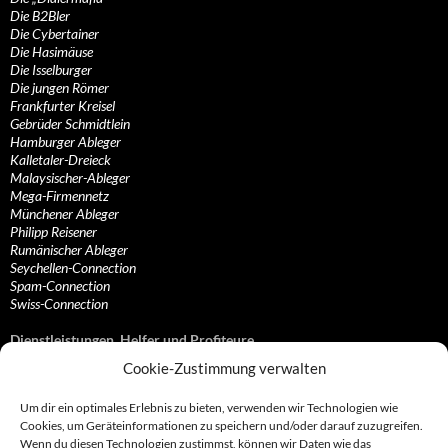
Die B2Bler
Die Cybertainer
Die Hasimäuse
Die Isselburger
Die jungen Römer
Frankfurter Kreisel
Gebrüder Schmidtlein
Hamburger Ableger
Kalletaler-Dreieck
Malaysischer-Ableger
Mega-Firmennetz
Münchener Ableger
Philipp Reisener
Rumänischer Ableger
Seychellen-Connection
Spam-Connection
Swiss-Connection
Dienstleistungen, Helfer und Profiteure
Cookie-Zustimmung verwalten
Anonymisierungsdienste, VPN- und Web-Proxy…
Anwaltliche Vertretungen, Kanzleien und Juristen
Um dir ein optimales Erlebnis zu bieten, verwenden wir Technologien wie
Bezahlsysteme, Finanzdienstleister und…
Cookies, um Geräteinformationen zu speichern und/oder darauf zuzugreifen.
Bürodienstleister, Firmengründer- und/oder…
Wenn du diesen Technologien zustimmst, können wir Daten wie das
Datenhändler, Adressbroker und zielgerichtetes…