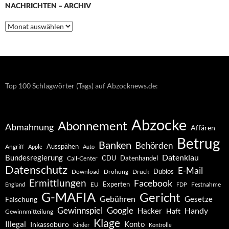
NACHRICHTEN – ARCHIV
Nachrichten
–
Archiv
Top 100 Schlagwörter (Tags) auf Abzocknews.de:
Abzocke
Abonnement
Abmahnung
Affären
Betrug
Banken
Behörden
Ausspähen
Angriff
Apple
Auto
Datenklau
Bundesregierung
CDU
Datenhandel
Call-Center
Datenschutz
E-Mail
Dubios
Drohung
Download
Druck
Ermittlungen
Facebook
Experten
EU
Festnahme
England
FDP
G-MAFIA
Gericht
Gebühren
Gesetze
Fälschung
Gewinnspiel
Google
Handy
Hacker
Haft
Gewinnmitteilung
Klage
Konto
Illegal
Inkassobüro
Kinder
Kontrolle