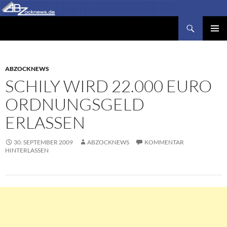
Zum
Inhalt
Suchen
Abzocknews.de
springen
PRIMÄR
MENÜ
ABZOCKNEWS
SCHILY WIRD 22.000 EURO
ORDNUNGSGELD
ERLASSEN
30. SEPTEMBER 2009
ABZOCKNEWS
KOMMENTAR
HINTERLASSEN