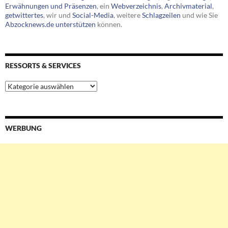
Erwähnungen und Präsenzen
, ein
Webverzeichnis
,
Archivmaterial
,
getwittertes
, wir und
Social-Media
, weitere
Schlagzeilen
und wie Sie
Abzocknews.de unterstützen
können.
RESSORTS & SERVICES
Ressorts
&
Services
WERBUNG