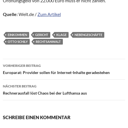
Ordnungsgeld von 22.000 Euro muss er nicht zahlen.
Quelle:
Welt.de /
Zum Artikel
EINKOMMEN
GERICHT
KLAGE
NEBENGESCHÄFTE
OTTO SCHILY
RECHTSANWALT
Beitragsnavigation
VORHERIGER BEITRAG
Europarat: Provider sollen für Internet-Inhalte geradestehen
NÄCHSTER BEITRAG
Rechnerausfall löst Chaos bei der Lufthansa aus
SCHREIBE EINEN KOMMENTAR