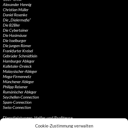
Alexander Hennig
Christian Müller
Daniel Rosenke
Die „Dialermafia“
Die B2Bler
Die Cybertainer
Die Hasimäuse
Die Isselburger
Die jungen Römer
Frankfurter Kreisel
Gebrüder Schmidtlein
Hamburger Ableger
Kalletaler-Dreieck
Malaysischer-Ableger
Mega-Firmennetz
Münchener Ableger
Philipp Reisener
Rumänischer Ableger
Seychellen-Connection
Spam-Connection
Swiss-Connection
Dienstleistungen, Helfer und Profiteure
Cookie-Zustimmung verwalten
Anonymisierungsdienste, VPN- und Web-Proxy…