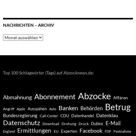
NACHRICHTEN – ARCHIV
Nachrichten
–
Archiv
Top 100 Schlagwörter (Tags) auf Abzocknews.de:
Abzocke
Abonnement
Abmahnung
Affären
Betrug
Banken
Behörden
Ausspähen
Angriff
Apple
Auto
Datenklau
Bundesregierung
CDU
Datenhandel
Call-Center
Datenschutz
E-Mail
Dubios
Drohung
Download
Druck
Ermittlungen
Facebook
Experten
EU
Festnahme
England
FDP