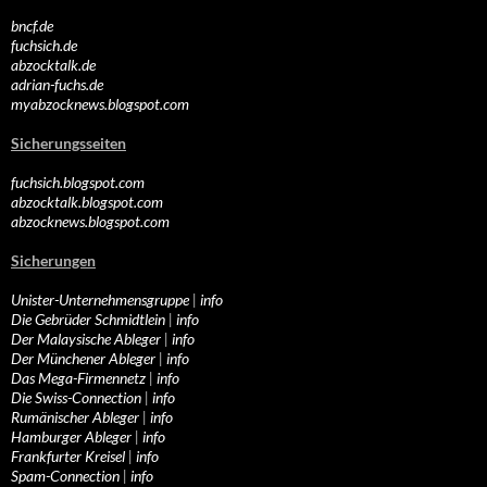
bncf.de
fuchsich.de
abzocktalk.de
adrian-fuchs.de
myabzocknews.blogspot.com
Sicherungsseiten
fuchsich.blogspot.com
abzocktalk.blogspot.com
abzocknews.blogspot.com
Sicherungen
Unister-Unternehmensgruppe
|
info
Die Gebrüder Schmidtlein
|
info
Der Malaysische Ableger
|
info
Der Münchener Ableger
|
info
Das Mega-Firmennetz
|
info
Die Swiss-Connection
|
info
Rumänischer Ableger
|
info
Hamburger Ableger
|
info
Frankfurter Kreisel
|
info
Spam-Connection
|
info