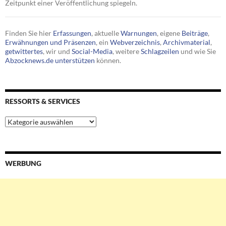
Zeitpunkt einer Veröffentlichung spiegeln.
Finden Sie hier
Erfassungen
, aktuelle
Warnungen
, eigene
Beiträge
,
Erwähnungen und Präsenzen
, ein
Webverzeichnis
,
Archivmaterial
,
getwittertes
, wir und
Social-Media
, weitere
Schlagzeilen
und wie Sie
Abzocknews.de unterstützen
können.
RESSORTS & SERVICES
Ressorts
&
Services
WERBUNG