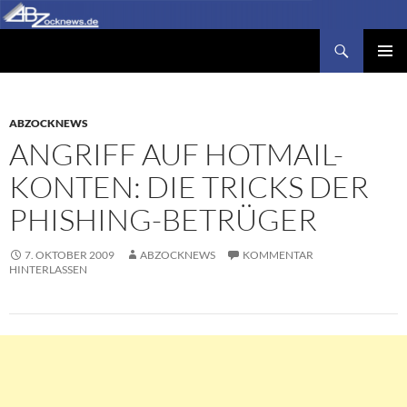
Zum
Inhalt
Suchen
Abzocknews.de
springen
PRIMÄR
MENÜ
ABZOCKNEWS
ANGRIFF AUF HOTMAIL-
KONTEN: DIE TRICKS DER
PHISHING-BETRÜGER
7. OKTOBER 2009
ABZOCKNEWS
KOMMENTAR
HINTERLASSEN