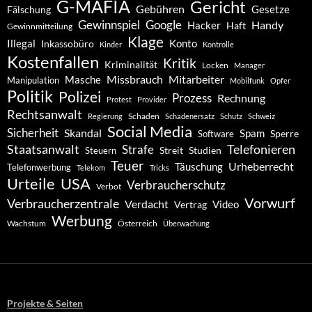
G-MAFIA
Gericht
Gebühren
Gesetze
Fälschung
Gewinnspiel
Google
Handy
Hacker
Haft
Gewinnmitteilung
Klage
Konto
Illegal
Inkassobüro
Kinder
Kontrolle
Kostenfallen
Kritik
Kriminalität
Locken
Manager
Missbrauch
Mitarbeiter
Masche
Manipulation
Mobilfunk
Opfer
Politik
Polizei
Prozess
Rechnung
Protest
Provider
Rechtsanwalt
Schaden
Regierung
Schadenersatz
Schutz
Schweiz
Social Media
Sicherheit
Skandal
Spam
Software
Sperre
Staatsanwalt
Telefonieren
Strafe
Studien
Steuern
Streit
Teuer
Urheberrecht
Täuschung
Telefonwerbung
Telekom
Tricks
Urteile
USA
Verbraucherschutz
Verbot
Vorwurf
Verbraucherzentrale
Verdacht
Video
Vertrag
Werbung
Wachstum
Österreich
Überwachung
Projekte & Seiten