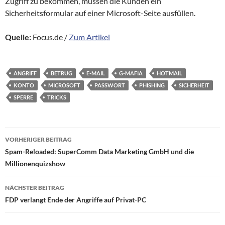
Zugriff zu bekommen, müssen die Kunden ein
Sicherheitsformular auf einer Microsoft-Seite ausfüllen.
Quelle:
Focus.de /
Zum Artikel
ANGRIFF
BETRUG
E-MAIL
G-MAFIA
HOTMAIL
KONTO
MICROSOFT
PASSWORT
PHISHING
SICHERHEIT
SPERRE
TRICKS
Beitragsnavigation
VORHERIGER BEITRAG
Spam-Reloaded: SuperComm Data Marketing GmbH und die
Millionenquizshow
NÄCHSTER BEITRAG
FDP verlangt Ende der Angriffe auf Privat-PC