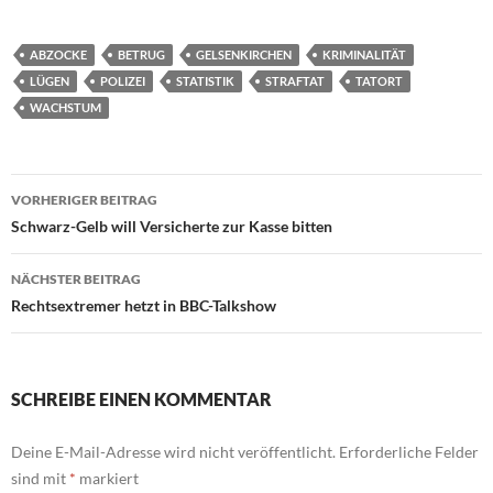
ABZOCKE
BETRUG
GELSENKIRCHEN
KRIMINALITÄT
LÜGEN
POLIZEI
STATISTIK
STRAFTAT
TATORT
WACHSTUM
Beitragsnavigation
VORHERIGER BEITRAG
Schwarz-Gelb will Versicherte zur Kasse bitten
NÄCHSTER BEITRAG
Rechtsextremer hetzt in BBC-Talkshow
SCHREIBE EINEN KOMMENTAR
Deine E-Mail-Adresse wird nicht veröffentlicht.
Erforderliche Felder
sind mit
*
markiert