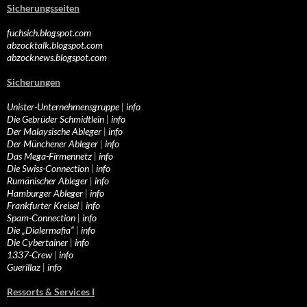
Sicherungsseiten
fuchsich.blogspot.com
abzocktalk.blogspot.com
abzocknews.blogspot.com
Sicherungen
Unister-Unternehmensgruppe
|
info
Die Gebrüder Schmidtlein
|
info
Der Malaysische Ableger
|
info
Der Münchener Ableger
|
info
Das Mega-Firmennetz
|
info
Die Swiss-Connection
|
info
Rumänischer Ableger
|
info
Hamburger Ableger
|
info
Frankfurter Kreisel
|
info
Spam-Connection
|
info
Die „Dialermafia“
|
info
Die Cybertainer
|
info
1337-Crew
|
info
Guerillaz
|
info
Ressorts & Services I