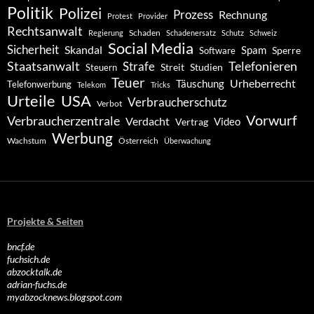
Politik
Polizei
Prozess
Rechnung
Protest
Provider
Rechtsanwalt
Schaden
Regierung
Schadenersatz
Schutz
Schweiz
Social Media
Sicherheit
Skandal
Spam
Software
Sperre
Staatsanwalt
Telefonieren
Strafe
Studien
Steuern
Streit
Teuer
Urheberrecht
Täuschung
Telefonwerbung
Telekom
Tricks
Urteile
USA
Verbraucherschutz
Verbot
Vorwurf
Verbraucherzentrale
Verdacht
Video
Vertrag
Werbung
Wachstum
Österreich
Überwachung
Projekte & Seiten
bncf.de
fuchsich.de
abzocktalk.de
adrian-fuchs.de
myabzocknews.blogspot.com