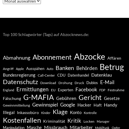
Nachrichten
–
Archiv
Top 100 Schlagwörter (Tags) auf Abzocknews.de:
Abzocke
Abonnement
Abmahnung
Affären
Betrug
Banken
Behörden
Ausspähen
Angriff
Apple
Auto
Datenklau
Bundesregierung
CDU
Datenhandel
Call-Center
Datenschutz
E-Mail
Dubios
Drohung
Download
Druck
Ermittlungen
Facebook
Experten
EU
Festnahme
England
FDP
G-MAFIA
Gericht
Gebühren
Gesetze
Fälschung
Gewinnspiel
Google
Handy
Hacker
Haft
Gewinnmitteilung
Klage
Konto
Illegal
Inkassobüro
Kinder
Kontrolle
Kostenfallen
Kritik
Kriminalität
Locken
Manager
Missbrauch
Mitarbeiter
Masche
Manipulation
Mobilfunk
Opfer