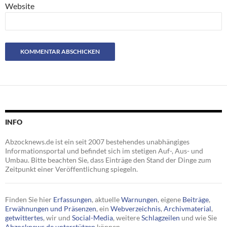
Website
INFO
Abzocknews.de ist ein seit 2007 bestehendes unabhängiges
Informationsportal und befindet sich im stetigen Auf-, Aus- und
Umbau. Bitte beachten Sie, dass Einträge den Stand der Dinge zum
Zeitpunkt einer Veröffentlichung spiegeln.
Finden Sie hier
Erfassungen
, aktuelle
Warnungen
, eigene
Beiträge
,
Erwähnungen und Präsenzen
, ein
Webverzeichnis
,
Archivmaterial
,
getwittertes
, wir und
Social-Media
, weitere
Schlagzeilen
und wie Sie
Abzocknews.de unterstützen
können.