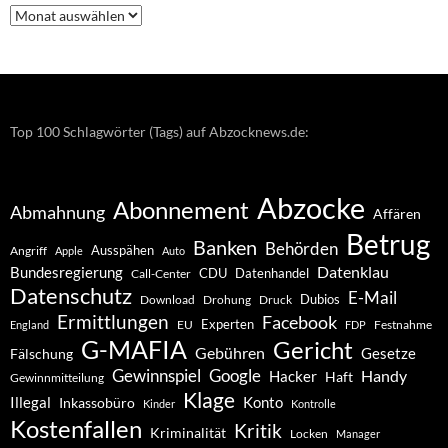
Nachrichten
–
Archiv
Top 100 Schlagwörter (Tags) auf Abzocknews.de:
Abzocke
Abonnement
Abmahnung
Affären
Betrug
Banken
Behörden
Ausspähen
Angriff
Apple
Auto
Datenklau
Bundesregierung
CDU
Datenhandel
Call-Center
Datenschutz
E-Mail
Dubios
Drohung
Download
Druck
Ermittlungen
Facebook
Experten
EU
Festnahme
England
FDP
G-MAFIA
Gericht
Gebühren
Gesetze
Fälschung
Gewinnspiel
Google
Handy
Hacker
Haft
Gewinnmitteilung
Klage
Konto
Illegal
Inkassobüro
Kinder
Kontrolle
Kostenfallen
Kritik
Kriminalität
Locken
Manager