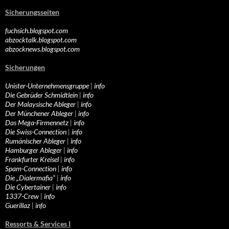
Sicherungsseiten
fuchsich.blogspot.com
abzocktalk.blogspot.com
abzocknews.blogspot.com
Sicherungen
Unister-Unternehmensgruppe
|
info
Die Gebrüder Schmidtlein
|
info
Der Malaysische Ableger
|
info
Der Münchener Ableger
|
info
Das Mega-Firmennetz
|
info
Die Swiss-Connection
|
info
Rumänischer Ableger
|
info
Hamburger Ableger
|
info
Frankfurter Kreisel
|
info
Spam-Connection
|
info
Die „Dialermafia“
|
info
Die Cybertainer
|
info
1337-Crew
|
info
Guerillaz
|
info
Ressorts & Services I