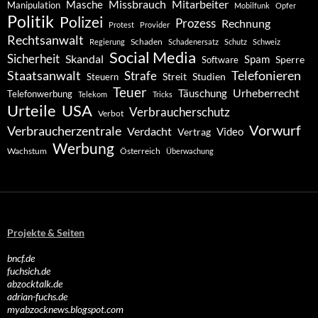
Missbrauch
Mitarbeiter
Masche
Manipulation
Mobilfunk
Opfer
Politik
Polizei
Prozess
Rechnung
Protest
Provider
Rechtsanwalt
Schaden
Regierung
Schadenersatz
Schutz
Schweiz
Social Media
Sicherheit
Skandal
Spam
Software
Sperre
Staatsanwalt
Telefonieren
Strafe
Studien
Steuern
Streit
Teuer
Urheberrecht
Täuschung
Telefonwerbung
Telekom
Tricks
Urteile
USA
Verbraucherschutz
Verbot
Vorwurf
Verbraucherzentrale
Verdacht
Video
Vertrag
Werbung
Wachstum
Österreich
Überwachung
Projekte & Seiten
bncf.de
fuchsich.de
abzocktalk.de
adrian-fuchs.de
myabzocknews.blogspot.com