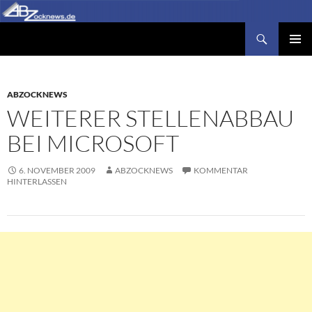
Zum
Inhalt
Suchen
Abzocknews.de
springen
PRIMÄR
MENÜ
ABZOCKNEWS
WEITERER STELLENABBAU
BEI MICROSOFT
6. NOVEMBER 2009
ABZOCKNEWS
KOMMENTAR
HINTERLASSEN