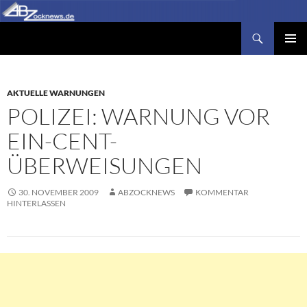
Zum
Inhalt
Suchen
Abzocknews.de
springen
PRIMÄR
MENÜ
AKTUELLE WARNUNGEN
POLIZEI: WARNUNG VOR
EIN-CENT-
ÜBERWEISUNGEN
30. NOVEMBER 2009
ABZOCKNEWS
KOMMENTAR
HINTERLASSEN