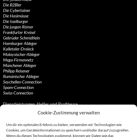
Die B2Bler
Die Cybertainer
Die Hasimäuse
Die Isselburger
Die jungen Römer
Frankfurter Kreisel
Gebrüder Schmidtlein
Hamburger Ableger
Kalletaler-Dreieck
Malaysischer-Ableger
Mega-Firmennetz
Münchener Ableger
Philipp Reisener
Rumänischer Ableger
Seychellen-Connection
Spam-Connection
Swiss-Connection
Dienstleistungen, Helfer und Profiteure
Cookie-Zustimmung verwalten
Anonymisierungsdienste, VPN- und Web-Proxy…
Anwaltliche Vertretungen, Kanzleien und Juristen
Um dir ein optimales Erlebnis zu bieten, verwenden wir Technologien wie
Bezahlsysteme, Finanzdienstleister und…
Cookies, um Geräteinformationen zu speichern und/oder darauf zuzugreifen.
Bürodienstleister, Firmengründer- und/oder…
Wenn du diesen Technologien zustimmst, können wir Daten wie das
Datenhändler, Adressbroker und zielgerichtetes…