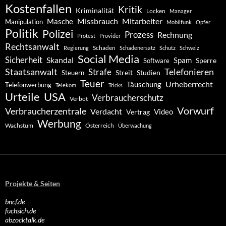
Kostenfallen
Kritik
Kriminalität
Locken
Manager
Missbrauch
Mitarbeiter
Masche
Manipulation
Mobilfunk
Opfer
Politik
Polizei
Prozess
Rechnung
Protest
Provider
Rechtsanwalt
Schaden
Regierung
Schadenersatz
Schutz
Schweiz
Social Media
Sicherheit
Skandal
Spam
Software
Sperre
Staatsanwalt
Telefonieren
Strafe
Studien
Steuern
Streit
Teuer
Urheberrecht
Täuschung
Telefonwerbung
Telekom
Tricks
Urteile
USA
Verbraucherschutz
Verbot
Vorwurf
Verbraucherzentrale
Verdacht
Video
Vertrag
Werbung
Wachstum
Österreich
Überwachung
Projekte & Seiten
bncf.de
fuchsich.de
abzocktalk.de