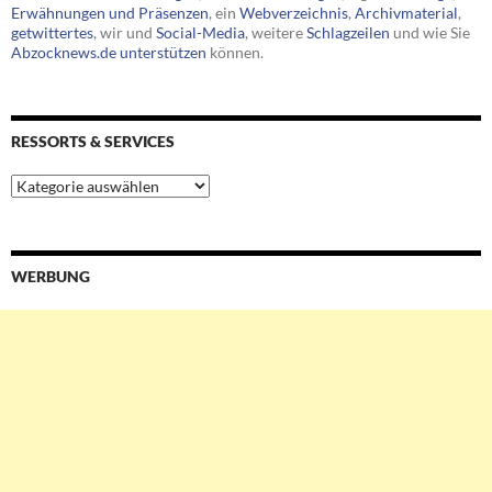
Erwähnungen und Präsenzen
, ein
Webverzeichnis
,
Archivmaterial
,
getwittertes
, wir und
Social-Media
, weitere
Schlagzeilen
und wie Sie
Abzocknews.de unterstützen
können.
RESSORTS & SERVICES
Ressorts
&
Services
WERBUNG