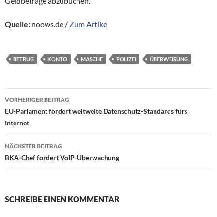
Geldbeträge abzubuchen.
Quelle:
noows.de /
Zum Artike
l
BETRUG
KONTO
MASCHE
POLIZEI
ÜBERWEISUNG
Beitragsnavigation
VORHERIGER BEITRAG
EU-Parlament fordert weltweite Datenschutz-Standards fürs
Internet
NÄCHSTER BEITRAG
BKA-Chef fordert VoIP-Überwachung
SCHREIBE EINEN KOMMENTAR