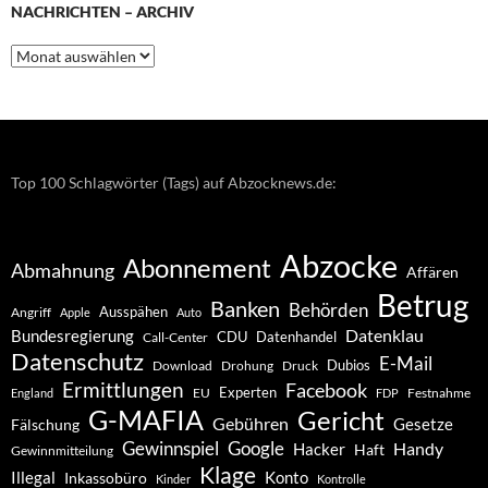
NACHRICHTEN – ARCHIV
Nachrichten
–
Archiv
Top 100 Schlagwörter (Tags) auf Abzocknews.de:
Abzocke
Abonnement
Abmahnung
Affären
Betrug
Banken
Behörden
Ausspähen
Angriff
Apple
Auto
Datenklau
Bundesregierung
CDU
Datenhandel
Call-Center
Datenschutz
E-Mail
Dubios
Drohung
Download
Druck
Ermittlungen
Facebook
Experten
EU
Festnahme
England
FDP
G-MAFIA
Gericht
Gebühren
Gesetze
Fälschung
Gewinnspiel
Google
Handy
Hacker
Haft
Gewinnmitteilung
Klage
Konto
Illegal
Inkassobüro
Kinder
Kontrolle