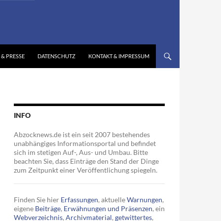
 & PRESSE
DATENSCHUTZ
KONTAKT & IMPRESSUM
INFO
Abzocknews.de ist ein seit 2007 bestehendes
unabhängiges Informationsportal und befindet
sich im stetigen Auf-, Aus- und Umbau. Bitte
beachten Sie, dass Einträge den Stand der Dinge
zum Zeitpunkt einer Veröffentlichung spiegeln.
Finden Sie hier
Erfassungen
, aktuelle
Warnungen
,
eigene
Beiträge
,
Erwähnungen und Präsenzen
, ein
Webverzeichnis
,
Archivmaterial
,
getwittertes
,