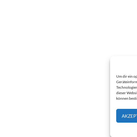
Um dir ein o
Geräteinform
Technologien
dieser Websi
können best
AKZEP