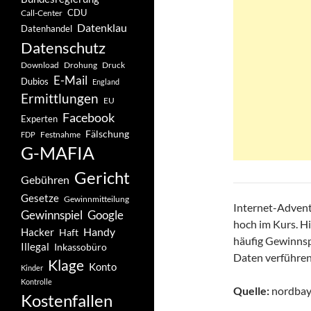
CDU
Call-Center
Datenklau
Datenhandel
Datenschutz
Drohung
Download
Druck
E-Mail
Dubios
England
Ermittlungen
EU
Facebook
Experten
Fälschung
Festnahme
FDP
G-MAFIA
Gericht
Gebühren
Gesetze
Gewinnmitteilung
Internet-Advent
Gewinnspiel
Google
hoch im Kurs. Hi
Handy
Hacker
Haft
häufig Gewinnspi
Illegal
Inkassobüro
Daten verführen
Klage
Konto
Kinder
Kontrolle
Quelle:
nordbaye
Kostenfallen