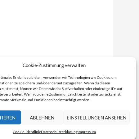
Cookie-Zustimmung verwalten
ptimales Erlebnis zu bieten, verwenden wir Technologien wie Cookies, um
ationen zu speichern und/oder darauf zuzugreifen. Wenn du diesen
 zustimmst, können wir Daten wie das Surfverhalten oder eindeutige IDs auf
te verarbeiten. Wenn du deine Zustimmung nicht erteilst oder zurückziehst,
immte Merkmale und Funktionen beeinträchtigt werden.
TIEREN
ABLEHNEN
EINSTELLUNGEN ANSEHEN
Cookie-Richtlinie
Datenschutzerklärung
Impressum