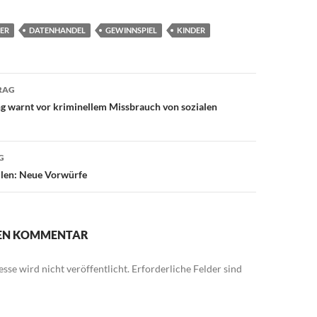
ER
DATENHANDEL
GEWINNSPIEL
KINDER
avigation
RAG
g warnt vor kriminellem Missbrauch von sozialen
G
llen: Neue Vorwürfe
NEN KOMMENTAR
sse wird nicht veröffentlicht.
Erforderliche Felder sind