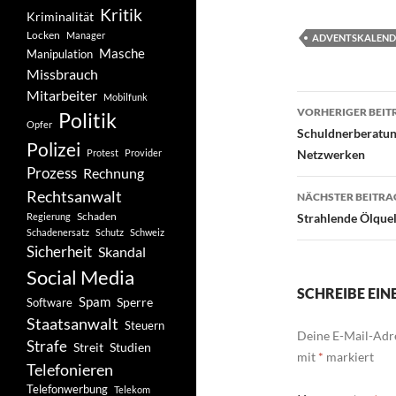
Kritik
Kriminalität
Locken
Manager
ADVENTSKALEND
Masche
Manipulation
Missbrauch
Mitarbeiter
Mobilfunk
Beitragsn
VORHERIGER BEIT
Politik
Opfer
Schuldnerberatun
Polizei
Protest
Provider
Netzwerken
Prozess
Rechnung
Rechtsanwalt
NÄCHSTER BEITRA
Schaden
Regierung
Strahlende Ölque
Schadenersatz
Schutz
Schweiz
Sicherheit
Skandal
Social Media
SCHREIBE EI
Spam
Software
Sperre
Staatsanwalt
Steuern
Deine E-Mail-Adre
Strafe
Studien
Streit
mit
*
markiert
Telefonieren
Telefonwerbung
Telekom