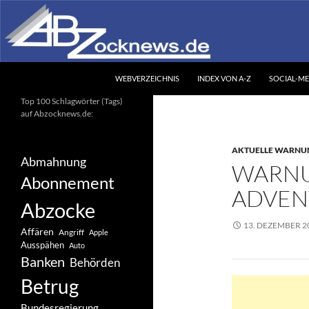
Zum
Inhalt
springen
Suchen
Abzocknews.de
WEBVERZEICHNIS
INDEX VON A-Z
SOCIAL-ME
Ihr unabhängiges
Top 100 Schlagwörter (Tags)
Informationsportal
auf Abzocknews.de:
AKTUELLE WARNU
Abmahnung
WARNU
Abonnement
ADVEN
Abzocke
13. DEZEMBER 2
Affären
Angriff
Apple
Ausspähen
Auto
Banken
Behörden
Betrug
Bundesregierung